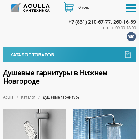
0 тов.
+7 (831) 210-67-77, 260-16-69
пн-пт, 09.00-18.00
КАТАЛОГ
КАТАЛОГ ТОВАРОВ
АКЦИИ
Аксессуары
ДОСТАВКА
Душевые гарнитуры в Нижнем
ДЕРЖАТЕЛИ
Новгороде
Биде
ОПЛАТА
ДИСПЕНСЕРЫ
НАПОЛЬНЫЕ БИДЕ
Ванны
Aculla
ДОЗАТОРЫ ДЛЯ МЫЛА
Каталог
Душевые гарнитуры
ПОДВЕСНЫЕ БИДЕ
АКРИЛОВЫЕ ВАННЫ
КОНТАКТЫ
Ванны комплектующие
ЕРШИКИ
КРЫШКИ ДЛЯ БИДЕ
МРАМОРНЫЕ ВАННЫ
БОКОВЫЕ ПАНЕЛИ
Водонагреватели
КРЮЧКИ
СИФОНЫ ДЛЯ БИДЕ
ОТДЕЛЬНОСТОЯЩИЕ ВАННЫ
НОЖКИ
ВОДОНАГРЕВАТЕЛИ КОМБИНИРОВАННОГО НАГРЕВА
Все для душа
МЫЛЬНИЦЫ
СТАЛЬНЫЕ ВАННЫ
ПОДГОЛОВНИКИ
ВОДОНАГРЕВАТЕЛИ КОСВЕННОГО НАГРЕВА
ПОЛОТЕНЦЕДЕРЖАТЕЛИ
ДУШЕВЫЕ ДВЕРИ
Встройка
СИДЯЧИЕ ВАННЫ