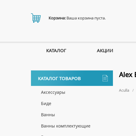
Корзина:
Ваша корзина пуста.
КАТАЛОГ
АКЦИИ
Alex 
КАТАЛОГ ТОВАРОВ
Aculla
Аксессуары
ДЕРЖАТЕЛИ
Биде
ДИСПЕНСЕРЫ
НАПОЛЬНЫЕ БИДЕ
Ванны
ДОЗАТОРЫ ДЛЯ МЫЛА
ПОДВЕСНЫЕ БИДЕ
АКРИЛОВЫЕ ВАННЫ
Ванны комплектующие
ЕРШИКИ
КРЫШКИ ДЛЯ БИДЕ
МРАМОРНЫЕ ВАННЫ
БОКОВЫЕ ПАНЕЛИ