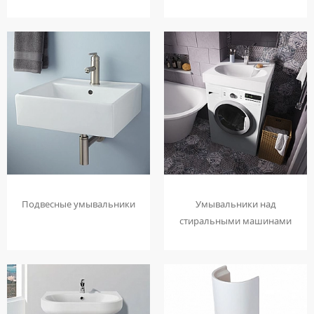
КОМПЛЕКТУЮЩИЕ ДЛЯ РАДИАТОРОВ
ТУМБЫ С УМЫВАЛЬНИКОМ НАПОЛЬНЫЕ
НАПОЛЬНЫЕ ЛЮКИ
СИФОНЫ ДЛЯ КУХОННЫХ МОЕК
ПОРУЧНИ ДЛЯ МГН
СМЕСИТЕЛИ ДЛЯ БИДЕ
Сифоны
ТУМБЫ С УМЫВАЛЬНИКОМ ПОДВЕСНЫЕ
СМЕСИТЕЛИ ДЛЯ МГН
СМЕСИТЕЛИ ДЛЯ ВАННЫ
ДЛЯ ДУШЕВЫХ ПОДДОНОВ
Сушилки для рук
ШКАФЫ НАВЕСНЫЕ
УМЫВАЛЬНИКИ ДЛЯ МГН
СМЕСИТЕЛИ ДЛЯ ДУША
ДЛЯ УМЫВАЛЬНИКОВ
АВТОМАТИЧЕСКИЕ СУШИЛКИ ДЛЯ РУК
Умывальники
УНИТАЗЫ ДЛЯ МГН
СМЕСИТЕЛИ ДЛЯ КУХНИ
НАЖИМНЫЕ СУШИЛКИ ДЛЯ РУК
ВРЕЗНЫЕ УМЫВАЛЬНИКИ
СМЕСИТЕЛИ ДЛЯ УМЫВАЛЬНИКА
ПОГРУЖНЫЕ СУШИЛКИ ДЛЯ РУК
ДВОЙНЫЕ УМЫВАЛЬНИКИ
СМЕСИТЕЛИ МОНО
МЕБЕЛЬНЫЕ УМЫВАЛЬНИКИ
СМЕСИТЕЛИ НА БОРТ ВАННЫ
НАКЛАДНЫЕ УМЫВАЛЬНИКИ
ТЕРМОСТАТИЧЕСКИЕ СМЕСИТЕЛИ
ПОДВЕСНЫЕ УМЫВАЛЬНИКИ
ЦВЕТНЫЕ СМЕСИТЕЛИ
Подвесные умывальники
Умывальники над
УМЫВАЛЬНИКИ НАД СТИРАЛЬНЫМИ МАШИНАМИ
УГЛОВЫЕ ВЕНТИЛЯ ДЛЯ СМЕСИТЕЛЕЙ
стиральными машинами
УМЫВАЛЬНИКИ С ПЬЕДЕСТАЛАМИ
ПЬЕДЕСТАЛЫ ДЛЯ УМЫВАЛЬНИКОВ
ПОЛУПЬЕДЕСТАЛЫ ДЛЯ УМЫВАЛЬНИКОВ
Унитазы