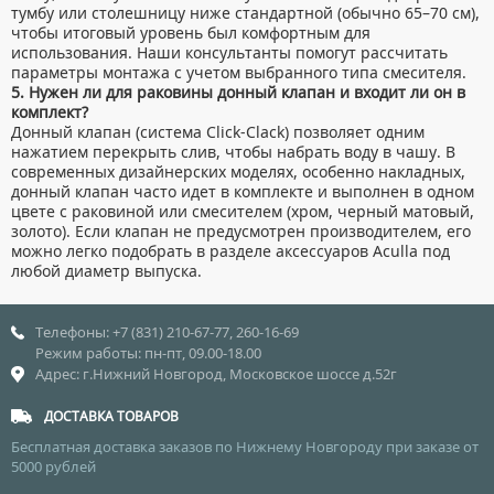
тумбу или столешницу ниже стандартной (обычно 65–70 см),
чтобы итоговый уровень был комфортным для
использования. Наши консультанты помогут рассчитать
параметры монтажа с учетом выбранного типа смесителя.
5. Нужен ли для раковины донный клапан и входит ли он в
комплект?
Донный клапан (система Click-Clack) позволяет одним
нажатием перекрыть слив, чтобы набрать воду в чашу. В
современных дизайнерских моделях, особенно накладных,
донный клапан часто идет в комплекте и выполнен в одном
цвете с раковиной или смесителем (хром, черный матовый,
золото). Если клапан не предусмотрен производителем, его
можно легко подобрать в разделе аксессуаров Aculla под
любой диаметр выпуска.
Телефоны: +7 (831) 210-67-77, 260-16-69
Режим работы: пн-пт, 09.00-18.00
Адрес: г.Нижний Новгород, Московское шоссе д.52г
ДОСТАВКА ТОВАРОВ
Бесплатная доставка заказов по Нижнему Новгороду при заказе от
5000 рублей