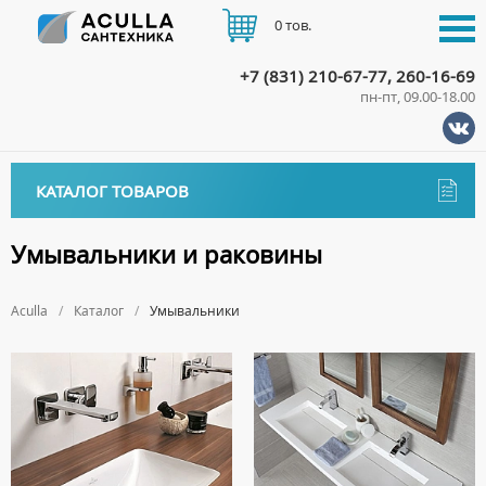
0 тов.
+7 (831) 210-67-77, 260-16-69
пн-пт, 09.00-18.00
КАТАЛОГ
КАТАЛОГ ТОВАРОВ
АКЦИИ
Аксессуары
ДОСТАВКА
Умывальники и раковины
ДЕРЖАТЕЛИ
Биде
ОПЛАТА
ДИСПЕНСЕРЫ
Aculla
Каталог
Умывальники
НАПОЛЬНЫЕ БИДЕ
Ванны
ДОЗАТОРЫ ДЛЯ МЫЛА
ПОДВЕСНЫЕ БИДЕ
АКРИЛОВЫЕ ВАННЫ
КОНТАКТЫ
Ванны комплектующие
ЕРШИКИ
КРЫШКИ ДЛЯ БИДЕ
МРАМОРНЫЕ ВАННЫ
БОКОВЫЕ ПАНЕЛИ
Водонагреватели
КРЮЧКИ
СИФОНЫ ДЛЯ БИДЕ
ОТДЕЛЬНОСТОЯЩИЕ ВАННЫ
НОЖКИ
ВОДОНАГРЕВАТЕЛИ КОМБИНИРОВАННОГО НАГРЕВА
Все для душа
МЫЛЬНИЦЫ
СТАЛЬНЫЕ ВАННЫ
ПОДГОЛОВНИКИ
ВОДОНАГРЕВАТЕЛИ КОСВЕННОГО НАГРЕВА
ПОЛОТЕНЦЕДЕРЖАТЕЛИ
ДУШЕВЫЕ ДВЕРИ
Встройка
СИДЯЧИЕ ВАННЫ