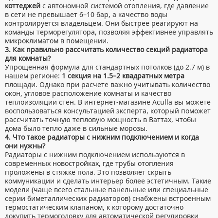
коттеджей
с автономной системой отопления, где давление
УМЫВАЛЬНИКИ С ПЬЕДЕСТАЛАМИ
КОМПЛЕКТУЮЩИЕ ДЛЯ УНИТАЗОВ
в сети не превышает 6–10 бар, а качество воды
контролируется владельцем. Они быстрее реагируют на
ПЬЕДЕСТАЛЫ ДЛЯ УМЫВАЛЬНИКОВ
команды терморегулятора, позволяя эффективнее управлять
ПОЛУПЬЕДЕСТАЛЫ ДЛЯ УМЫВАЛЬНИКОВ
микроклиматом в помещении.
3. Как правильно рассчитать количество секций радиатора
для комнаты?
Упрощенная формула для стандартных потолков (до 2.7 м) в
нашем регионе:
1 секция на 1.5–2 квадратных метра
площади. Однако при расчете важно учитывать количество
окон, угловое расположение комнаты и качество
теплоизоляции стен. В интернет-магазине Aculla вы можете
воспользоваться консультацией эксперта, который поможет
рассчитать точную тепловую мощность в Ваттах, чтобы
дома было тепло даже в сильные морозы.
4. Что такое радиаторы с нижним подключением и когда
они нужны?
Радиаторы с нижним подключением используются в
современных новостройках, где трубы отопления
проложены в стяжке пола. Это позволяет скрыть
коммуникации и сделать интерьер более эстетичным. Такие
модели (чаще всего стальные панельные или специальные
серии биметаллических радиаторов) снабжены встроенным
термостатическим клапаном, к которому достаточно
докупить термоголовку для автоматической регулировки