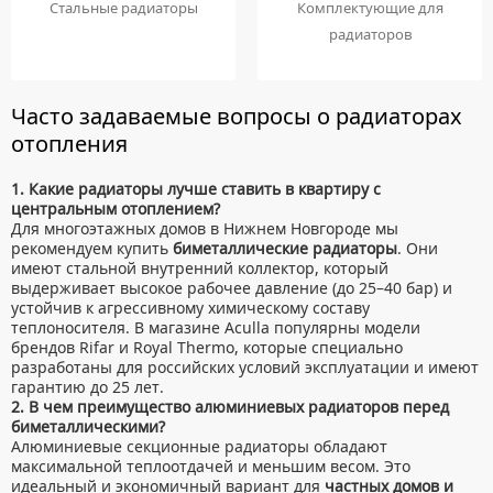
ТУМБЫ С УМЫВАЛЬНИКОМ НАПОЛЬНЫЕ
Стальные радиаторы
Комплектующие для
КОМПЛЕКТУЮЩИЕ ДЛЯ РАДИАТОРОВ
СИФОНЫ ДЛЯ КУХОННЫХ МОЕК
радиаторов
ТУМБЫ С УМЫВАЛЬНИКОМ ПОДВЕСНЫЕ
Ревизионные люки
ШКАФЫ НАВЕСНЫЕ
ЛЮКИ ПОД ПЛИТКУ
Часто задаваемые вопросы о радиаторах
Сантехника для МГН
отопления
ЛЮКИ ПОД ПОКРАСКУ
ИНСТАЛЛЯЦИИ ДЛЯ МГН
Смесители
НАПОЛЬНЫЕ ЛЮКИ
ПОРУЧНИ ДЛЯ МГН
1. Какие радиаторы лучше ставить в квартиру с
СМЕСИТЕЛИ ДЛЯ БИДЕ
Сифоны
центральным отоплением?
СМЕСИТЕЛИ ДЛЯ МГН
СМЕСИТЕЛИ ДЛЯ ВАННЫ
Для многоэтажных домов в Нижнем Новгороде мы
ДЛЯ ДУШЕВЫХ ПОДДОНОВ
Сушилки для рук
рекомендуем купить
биметаллические радиаторы
. Они
УМЫВАЛЬНИКИ ДЛЯ МГН
СМЕСИТЕЛИ ДЛЯ ДУША
ДЛЯ УМЫВАЛЬНИКОВ
имеют стальной внутренний коллектор, который
АВТОМАТИЧЕСКИЕ СУШИЛКИ ДЛЯ РУК
Умывальники
УНИТАЗЫ ДЛЯ МГН
выдерживает высокое рабочее давление (до 25–40 бар) и
СМЕСИТЕЛИ ДЛЯ КУХНИ
НАЖИМНЫЕ СУШИЛКИ ДЛЯ РУК
устойчив к агрессивному химическому составу
ВРЕЗНЫЕ УМЫВАЛЬНИКИ
Унитазы
СМЕСИТЕЛИ ДЛЯ УМЫВАЛЬНИКА
теплоносителя. В магазине Aculla популярны модели
ПОГРУЖНЫЕ СУШИЛКИ ДЛЯ РУК
брендов Rifar и Royal Thermo, которые специально
ДВОЙНЫЕ УМЫВАЛЬНИКИ
ПОДВЕСНЫЕ УНИТАЗЫ
СМЕСИТЕЛИ МОНО
разработаны для российских условий эксплуатации и имеют
МЕБЕЛЬНЫЕ УМЫВАЛЬНИКИ
гарантию до 25 лет.
ПРИСТАВНЫЕ УНИТАЗЫ
СМЕСИТЕЛИ НА БОРТ ВАННЫ
2. В чем преимущество алюминиевых радиаторов перед
НАКЛАДНЫЕ УМЫВАЛЬНИКИ
УНИТАЗЫ-КОМПАКТЫ
ТЕРМОСТАТИЧЕСКИЕ СМЕСИТЕЛИ
биметаллическими?
Алюминиевые секционные радиаторы обладают
ПОДВЕСНЫЕ УМЫВАЛЬНИКИ
УНИТАЗЫ С БИДЕТКОЙ
ЦВЕТНЫЕ СМЕСИТЕЛИ
максимальной теплоотдачей и меньшим весом. Это
УМЫВАЛЬНИКИ НАД СТИРАЛЬНЫМИ МАШИНАМИ
идеальный и экономичный вариант для
частных домов и
КРЫШКИ-СИДЕНЬЯ
УГЛОВЫЕ ВЕНТИЛЯ ДЛЯ СМЕСИТЕЛЕЙ