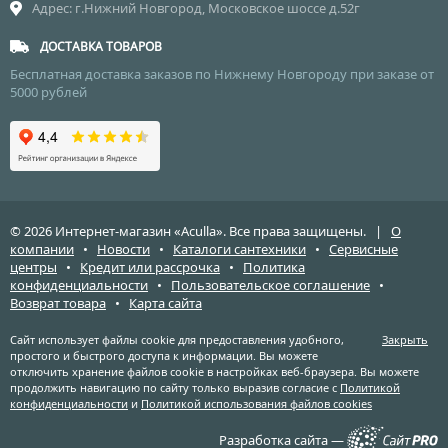
Адрес: г.Нижний Новгород, Московское шоссе д.52г
МЕБЕЛЬНЫЕ УМЫВАЛЬНИКИ
ПРИСТАВНЫЕ УНИТАЗЫ
СМЕСИТЕЛИ НА БОРТ ВАННЫ
НАКЛАДНЫЕ УМЫВАЛЬНИКИ
ДОСТАВКА ТОВАРОВ
УНИТАЗЫ-КОМПАКТЫ
ТЕРМОСТАТИЧЕСКИЕ СМЕСИТЕЛИ
Бесплатная доставка заказов по Нижнему Новгороду при заказе от
ПОДВЕСНЫЕ УМЫВАЛЬНИКИ
УНИТАЗЫ С БИДЕТКОЙ
ЦВЕТНЫЕ СМЕСИТЕЛИ
5000 рублей
УМЫВАЛЬНИКИ НАД СТИРАЛЬНЫМИ МАШИНАМИ
КРЫШКИ-СИДЕНЬЯ
УГЛОВЫЕ ВЕНТИЛЯ ДЛЯ СМЕСИТЕЛЕЙ
УМЫВАЛЬНИКИ С ПЬЕДЕСТАЛАМИ
КОМПЛЕКТУЮЩИЕ ДЛЯ УНИТАЗОВ
ПЬЕДЕСТАЛЫ ДЛЯ УМЫВАЛЬНИКОВ
ПОЛУПЬЕДЕСТАЛЫ ДЛЯ УМЫВАЛЬНИКОВ
© 2026 Интернет-магазин «Aculla». Все права защищены. |
О
компании
•
Новости
•
Каталоги сантехники
•
Сервисные
центры
•
Кредит или рассрочка
•
Политика
конфиденциальности
•
Пользовательское соглашение
•
Возврат товара
•
Карта сайта
Сайт использует файлы cookie для предоставления удобного,
Закрыть
простого и быстрого доступа к информации. Вы можете
отключить хранение файлов cookie в настройках веб-браузера. Вы можете
продолжить навигацию по сайту только выразив согласие с
Политикой
конфиденциальности
и
Политикой использования файлов cookies
Разработка сайта —