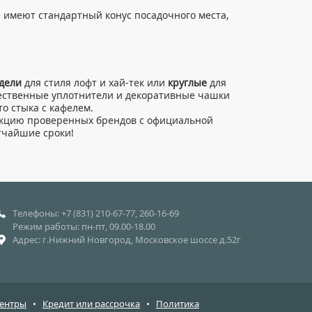
е имеют стандартный конус посадочного места,
дели
для стиля лофт и хай-тек или
круглые
для
чественные уплотнители и декоративные чашки
то стыка с кафелем.
кцию проверенных брендов с официальной
тчайшие сроки!
Телефоны: +7 (831) 210-67-77, 260-16-69
Режим работы: пн-пт, 09.00-18.00
Адрес: г.Нижний Новгород, Московское шоссе д.52г
центры
•
Кредит или рассрочка
•
Политика