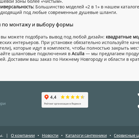
шевой зоны более «чистым».
иверсальность:
Большинство моделей «2 в 1» в нашем каталог
одходящий под любые современные душевые шланги.
 по монтажу и выбору формы
вы можете подобрать вывод под любой дизайн:
квадратные мо
еских интерьеров. При установке обязательно используйте ка
тели), которые идут в комплекте, чтобы полностью закрыть мес
вайте шланговые подключения в
Aculla
— мы предлагаем проду
ей. Доставим ваш заказ по Нижнему Новгороду и области в кра
при
ены. |
О компании
•
Новости
•
Каталоги сантехники
•
Сервисные 