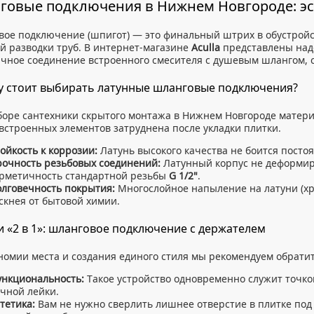
говые подключения в Нижнем Новгороде: эс
ое подключение (шпигот) — это финальный штрих в обустройс
й разводки труб. В интернет-магазине
Aculla
представлены над
чное соединение встроенного смесителя с душевым шлангом,
 стоит выбирать латунные шланговые подключения?
оре сантехники скрытого монтажа в Нижнем Новгороде матери
встроенных элементов затруднена после укладки плитки.
ойкость к коррозии:
Латунь высокого качества не боится постоя
очность резьбовых соединений:
Латунный корпус не деформир
рметичность стандартной резьбы
G 1/2"
.
лговечность покрытия:
Многослойное напыление на латуни (хро
скнея от бытовой химии.
 «2 в 1»: шланговое подключение с держателем
номии места и создания единого стиля мы рекомендуем обрат
нкциональность:
Такое устройство одновременно служит точк
чной лейки.
тетика:
Вам не нужно сверлить лишнее отверстие в плитке под