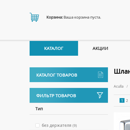
Корзина:
Ваша корзина пуста.
КАТАЛОГ
АКЦИИ
Шлан
КАТАЛОГ ТОВАРОВ
Aculla
Аксессуары
ФИЛЬТР ТОВАРОВ
ДЕРЖАТЕЛИ
Биде
1
2
ДИСПЕНСЕРЫ
НАПОЛЬНЫЕ БИДЕ
Тип
Ванны
ДОЗАТОРЫ ДЛЯ МЫЛА
ПОДВЕСНЫЕ БИДЕ
АКРИЛОВЫЕ ВАННЫ
Ванны комплектующие
ЕРШИКИ
без держателя
КРЫШКИ ДЛЯ БИДЕ
(9)
МРАМОРНЫЕ ВАННЫ
БОКОВЫЕ ПАНЕЛИ