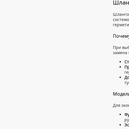
Шлан
Шлангов
системо
гермети
Почему
При выб
замена 
Ст
Пр
ге
До
ту
Модели
Для эко
Фу
ру
Эс