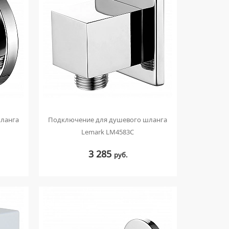
ланга
Подключение для душевого шланга
Lemark LM4583C
3 285
руб.