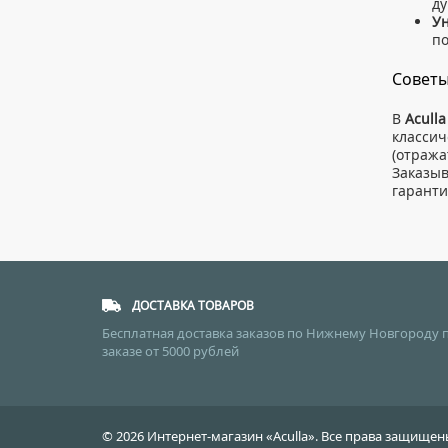
ду
Ун
п
Советы
В
Aculla
классич
(отража
Заказы
гаранти
ДОСТАВКА ТОВАРОВ
Бесплатная доставка заказов по Нижнему Новгороду 
заказе от 5000 рублей
© 2026 Интернет-магазин «Aculla». Все права защищ