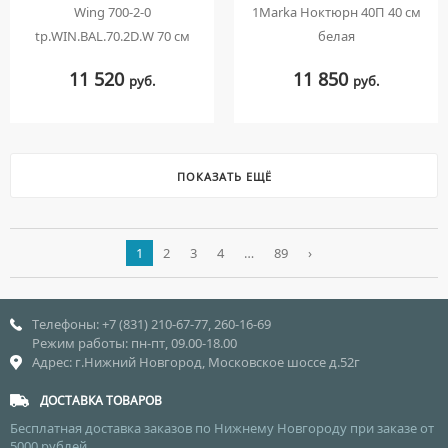
Wing 700-2-0
1Marka Ноктюрн 40П 40 см
tp.WIN.BAL.70.2D.W 70 см
белая
11 520
11 850
руб.
руб.
ПОКАЗАТЬ ЕЩЁ
1
2
3
4
…
89
›
Телефоны: +7 (831) 210-67-77, 260-16-69
Режим работы: пн-пт, 09.00-18.00
Адрес: г.Нижний Новгород, Московское шоссе д.52г
ДОСТАВКА ТОВАРОВ
Бесплатная доставка заказов по Нижнему Новгороду при заказе от
5000 рублей