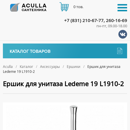
0 тов.
+7 (831) 210-67-77, 260-16-69
пн-пт, 09.00-18.00
КАТАЛОГ
КАТАЛОГ ТОВАРОВ
АКЦИИ
Аксессуары
ДОСТАВКА
Aculla
Каталог
Аксессуары
Ершики
Ершик для унитаза
Ledeme 19 L1910-2
ДЕРЖАТЕЛИ
ОПЛАТА
Ершик для унитаза Ledeme 19 L1910-2
ДИСПЕНСЕРЫ
ДОЗАТОРЫ ДЛЯ МЫЛА
КОНТАКТЫ
ЕРШИКИ
КРЮЧКИ
МЫЛЬНИЦЫ
ПОЛОТЕНЦЕДЕРЖАТЕЛИ