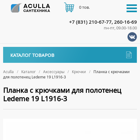
0 тов.
+7 (831) 210-67-77, 260-16-69
пн-пт, 09.00-18.00
КАТАЛОГ
КАТАЛОГ ТОВАРОВ
АКЦИИ
Аксессуары
ДОСТАВКА
Aculla
Каталог
Аксессуары
Крючки
Планка с крючками
для полотенец Ledeme 19 L1916-3
ДЕРЖАТЕЛИ
ОПЛАТА
Планка с крючками для полотенец
ДИСПЕНСЕРЫ
Ledeme 19 L1916-3
ДОЗАТОРЫ ДЛЯ МЫЛА
КОНТАКТЫ
ЕРШИКИ
КРЮЧКИ
МЫЛЬНИЦЫ
ПОЛОТЕНЦЕДЕРЖАТЕЛИ