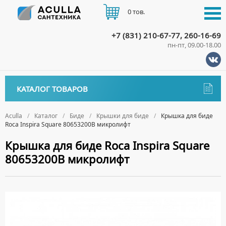
0 тов.
+7 (831) 210-67-77, 260-16-69
пн-пт, 09.00-18.00
КАТАЛОГ
КАТАЛОГ ТОВАРОВ
АКЦИИ
Аксессуары
ДОСТАВКА
Aculla
Каталог
Биде
Крышки для биде
Крышка для биде
Roca Inspira Square 80653200B микролифт
ДЕРЖАТЕЛИ
Биде
ОПЛАТА
Крышка для биде Roca Inspira Square
ДИСПЕНСЕРЫ
НАПОЛЬНЫЕ БИДЕ
80653200B микролифт
ДОЗАТОРЫ ДЛЯ МЫЛА
ПОДВЕСНЫЕ БИДЕ
КОНТАКТЫ
ЕРШИКИ
КРЫШКИ ДЛЯ БИДЕ
КРЮЧКИ
СИФОНЫ ДЛЯ БИДЕ
МЫЛЬНИЦЫ
ПОЛОТЕНЦЕДЕРЖАТЕЛИ
Ванны