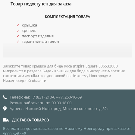
Товар недоступен для заказа
УМЫВАЛЬНИКИ С ПЬЕДЕСТАЛАМИ
КОМПЛЕКТУЮЩИЕ ДЛЯ УНИТАЗОВ
ПЬЕДЕСТАЛЫ ДЛЯ УМЫВАЛЬНИКОВ
КОМПЛЕКТАЦИЯ ТОВАРА
ПОЛУПЬЕДЕСТАЛЫ ДЛЯ УМЫВАЛЬНИКОВ
✓
крышка
✓
крепеж
✓
паспорт изделия
✓
гарантийный талон
Закажите товар крышка для биде Roca Inspira Square 80653200B
микролифт в разделе Биде / Крышки для биде в интернет-магазине
сантехники «Aculla.ru» с доставкой по Нижнему Новгороду и
Нижегородской области.
Телефоны: +7 (831) 210-67-77, 260-16-69
Режим работы: пн-пт, 09.00-18.00
Адрес: г.Нижний Новгород, Московское шоссе д.52г
ДОСТАВКА ТОВАРОВ
Бесплатная доставка заказов по Нижнему Новгороду при заказе от
5000 рублей