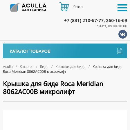
0 тов.
+7 (831) 210-67-77, 260-16-69
пн-пт, 09.00-18.00
КАТАЛОГ
КАТАЛОГ ТОВАРОВ
АКЦИИ
Аксессуары
ДОСТАВКА
Aculla
Каталог
Биде
Крышки для биде
Крышка для биде
Roca Meridian 8062AC00B микролифт
ДЕРЖАТЕЛИ
Биде
ОПЛАТА
Крышка для биде Roca Meridian
ДИСПЕНСЕРЫ
НАПОЛЬНЫЕ БИДЕ
8062AC00B микролифт
ДОЗАТОРЫ ДЛЯ МЫЛА
ПОДВЕСНЫЕ БИДЕ
КОНТАКТЫ
ЕРШИКИ
КРЫШКИ ДЛЯ БИДЕ
КРЮЧКИ
СИФОНЫ ДЛЯ БИДЕ
МЫЛЬНИЦЫ
ПОЛОТЕНЦЕДЕРЖАТЕЛИ
Ванны