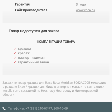
УМЫВАЛЬНИКИ С ПЬЕДЕСТАЛАМИ
Гарантия
3 года
КОМПЛЕКТУЮЩИЕ ДЛЯ УНИТАЗОВ
Сайт производителя
www.roca.ru
ПЬЕДЕСТАЛЫ ДЛЯ УМЫВАЛЬНИКОВ
ПОЛУПЬЕДЕСТАЛЫ ДЛЯ УМЫВАЛЬНИКОВ
Товар недоступен для заказа
КОМПЛЕКТАЦИЯ ТОВАРА
✓
крышка
✓
крепеж
✓
паспорт изделия
✓
гарантийный талон
Закажите товар крышка для биде Roca Meridian 8062AC00B микролифт
в разделе Биде / Крышки для биде в интернет-магазине сантехники
«Aculla.ru» с доставкой по Нижнему Новгороду и Нижегородской
области.
Телефоны: +7 (831) 210-67-77, 260-16-69