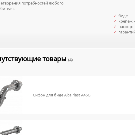
летворения потребностей любого
бителя.
✓
биде
✓
крепеж к
✓
паспорт 
✓
гаранти
путствующие товары
(4)
Сифон для биде AlcaPlast A45G