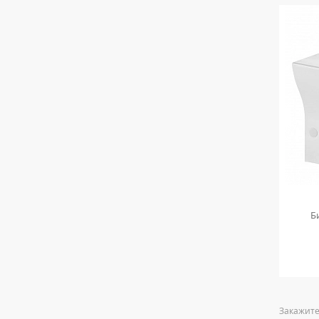
 AQ1276-00
Биде Aquatek Амадео AQ1264-00
Б
12 590
руб.
Закажите