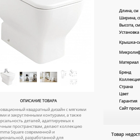
Длина, см
Ширина, с
Высота, см
Установка
Крышка-с
Микролиф
Материал
Бренд
Коллекци
Страна
Цвет
ОПИСАНИЕ ТОВАРА
Гарантия
Сайт прои
вационный квадратный дизайн с мягкими
ми и закругленными контурами, а также
рсальность деталей, адаптируемых к
ичным пространствам, делают коллекцию
Emma Square современной и
Товар недост
циональной, разработанной для