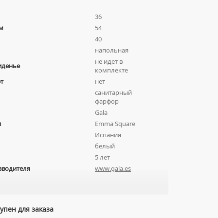
36
м
54
40
напольная
не идет в
иденье
комплекте
т
нет
санитарный
фарфор
Gala
я
Emma Square
Испания
белый
5 лет
зводителя
www.gala.es
упен для заказа