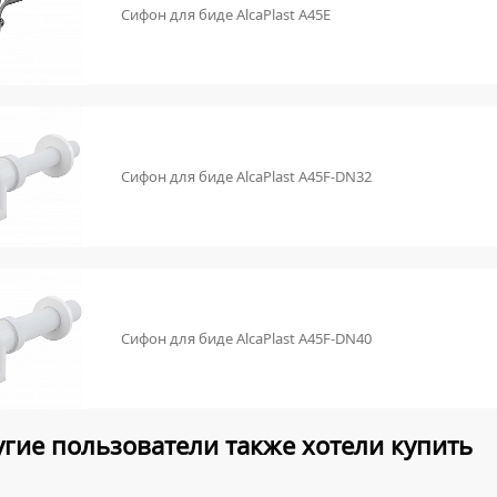
Сифон для биде AlcaPlast A45E
Сифон для биде AlcaPlast A45F-DN32
Сифон для биде AlcaPlast A45F-DN40
гие пользователи также хотели купить