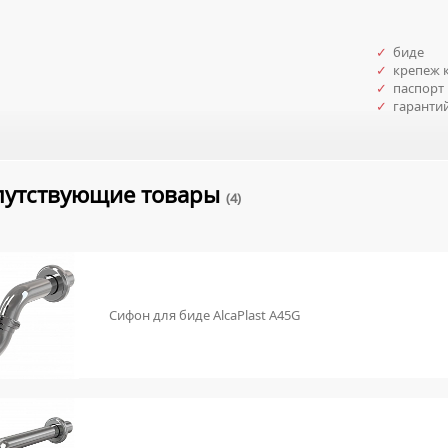
✓
биде
✓
крепеж к
✓
паспорт 
✓
гаранти
путствующие товары
(4)
Сифон для биде AlcaPlast A45G