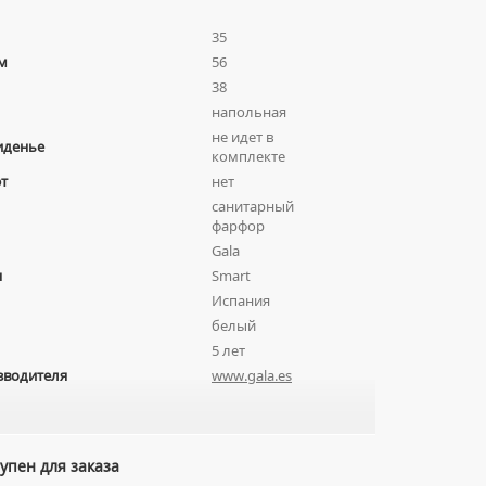
35
м
56
38
напольная
не идет в
иденье
комплекте
т
нет
санитарный
фарфор
Gala
я
Smart
Испания
белый
5 лет
зводителя
www.gala.es
упен для заказа