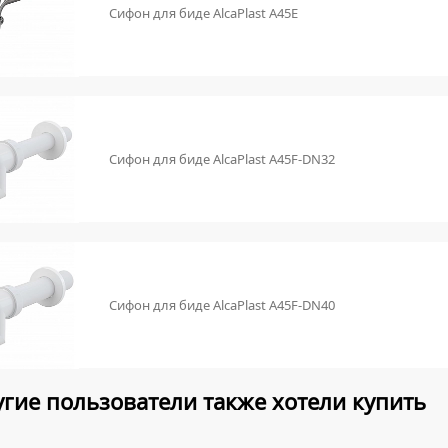
Сифон для биде AlcaPlast A45E
Сифон для биде AlcaPlast A45F-DN32
Сифон для биде AlcaPlast A45F-DN40
гие пользователи также хотели купить