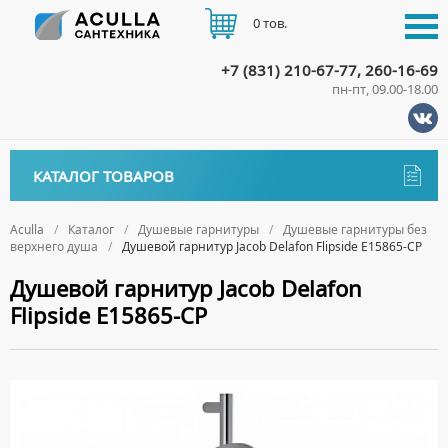
0 тов.
+7 (831) 210-67-77, 260-16-69
пн-пт, 09.00-18.00
КАТАЛОГ
КАТАЛОГ ТОВАРОВ
АКЦИИ
Аксессуары
ДОСТАВКА
Aculla
Каталог
Душевые гарнитуры
Душевые гарнитуры без
верхнего душа
Душевой гарнитур Jacob Delafon Flipside E15865-CP
ДЕРЖАТЕЛИ
Биде
ОПЛАТА
Душевой гарнитур Jacob Delafon
ДИСПЕНСЕРЫ
НАПОЛЬНЫЕ БИДЕ
Ванны
Flipside E15865-CP
ДОЗАТОРЫ ДЛЯ МЫЛА
ПОДВЕСНЫЕ БИДЕ
АКРИЛОВЫЕ ВАННЫ
КОНТАКТЫ
Ванны комплектующие
ЕРШИКИ
КРЫШКИ ДЛЯ БИДЕ
МРАМОРНЫЕ ВАННЫ
БОКОВЫЕ ПАНЕЛИ
Водонагреватели
КРЮЧКИ
СИФОНЫ ДЛЯ БИДЕ
ОТДЕЛЬНОСТОЯЩИЕ ВАННЫ
НОЖКИ
ВОДОНАГРЕВАТЕЛИ КОМБИНИРОВАННОГО НАГРЕВА
Все для душа
МЫЛЬНИЦЫ
СТАЛЬНЫЕ ВАННЫ
ПОДГОЛОВНИКИ
ВОДОНАГРЕВАТЕЛИ КОСВЕННОГО НАГРЕВА
ПОЛОТЕНЦЕДЕРЖАТЕЛИ
ДУШЕВЫЕ ДВЕРИ
Встройка
СИДЯЧИЕ ВАННЫ