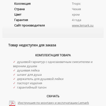
Коллекция
Tropic
УМЫВАЛЬНИКИ С ПЬЕДЕСТАЛАМИ
КОМПЛЕКТУЮЩИЕ ДЛЯ УНИТАЗОВ
Страна
Чехия
ПЬЕДЕСТАЛЫ ДЛЯ УМЫВАЛЬНИКОВ
Цвет
хром
ПОЛУПЬЕДЕСТАЛЫ ДЛЯ УМЫВАЛЬНИКОВ
Гарантия
4 года
Сайт производителя
www.lemark.su
Товар недоступен для заказа
КОМПЛЕКТАЦИЯ ТОВАРА
✓
душевой гарнитур с однозахватным смесителем и
верхним душем
✓
душевая лейка
✓
шланг для душа
✓
держатель для душевой лейки
✓
паспорт изделия
✓
гарантийный талон
СКАЧАТЬ
Инструкция по монтажу и эксплуатации Lemark