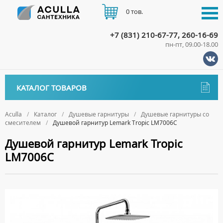
0 тов.
+7 (831) 210-67-77, 260-16-69
пн-пт, 09.00-18.00
КАТАЛОГ
КАТАЛОГ ТОВАРОВ
АКЦИИ
Аксессуары
ДОСТАВКА
Aculla
Каталог
Душевые гарнитуры
Душевые гарнитуры со
смесителем
Душевой гарнитур Lemark Tropic LM7006C
ДЕРЖАТЕЛИ
Биде
ОПЛАТА
Душевой гарнитур Lemark Tropic
ДИСПЕНСЕРЫ
НАПОЛЬНЫЕ БИДЕ
Ванны
LM7006C
ДОЗАТОРЫ ДЛЯ МЫЛА
ПОДВЕСНЫЕ БИДЕ
АКРИЛОВЫЕ ВАННЫ
КОНТАКТЫ
Ванны комплектующие
ЕРШИКИ
КРЫШКИ ДЛЯ БИДЕ
МРАМОРНЫЕ ВАННЫ
БОКОВЫЕ ПАНЕЛИ
Водонагреватели
КРЮЧКИ
СИФОНЫ ДЛЯ БИДЕ
ОТДЕЛЬНОСТОЯЩИЕ ВАННЫ
НОЖКИ
ВОДОНАГРЕВАТЕЛИ КОМБИНИРОВАННОГО НАГРЕВА
Все для душа
МЫЛЬНИЦЫ
СТАЛЬНЫЕ ВАННЫ
ПОДГОЛОВНИКИ
ВОДОНАГРЕВАТЕЛИ КОСВЕННОГО НАГРЕВА
ПОЛОТЕНЦЕДЕРЖАТЕЛИ
ДУШЕВЫЕ ДВЕРИ
Встройка
СИДЯЧИЕ ВАННЫ