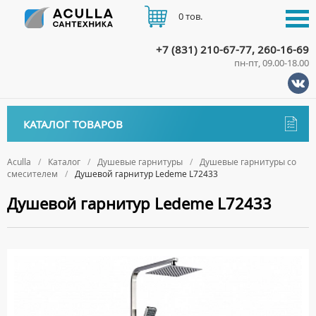
0 тов.
+7 (831) 210-67-77, 260-16-69
пн-пт, 09.00-18.00
КАТАЛОГ
КАТАЛОГ ТОВАРОВ
АКЦИИ
Аксессуары
ДОСТАВКА
Aculla
Каталог
Душевые гарнитуры
Душевые гарнитуры со
смесителем
Душевой гарнитур Ledeme L72433
ДЕРЖАТЕЛИ
Биде
ОПЛАТА
Душевой гарнитур Ledeme L72433
ДИСПЕНСЕРЫ
НАПОЛЬНЫЕ БИДЕ
Ванны
ДОЗАТОРЫ ДЛЯ МЫЛА
ПОДВЕСНЫЕ БИДЕ
АКРИЛОВЫЕ ВАННЫ
КОНТАКТЫ
Ванны комплектующие
ЕРШИКИ
КРЫШКИ ДЛЯ БИДЕ
МРАМОРНЫЕ ВАННЫ
БОКОВЫЕ ПАНЕЛИ
Водонагреватели
КРЮЧКИ
СИФОНЫ ДЛЯ БИДЕ
ОТДЕЛЬНОСТОЯЩИЕ ВАННЫ
НОЖКИ
ВОДОНАГРЕВАТЕЛИ КОМБИНИРОВАННОГО НАГРЕВА
Все для душа
МЫЛЬНИЦЫ
СТАЛЬНЫЕ ВАННЫ
ПОДГОЛОВНИКИ
ВОДОНАГРЕВАТЕЛИ КОСВЕННОГО НАГРЕВА
ПОЛОТЕНЦЕДЕРЖАТЕЛИ
ДУШЕВЫЕ ДВЕРИ
Встройка
СИДЯЧИЕ ВАННЫ