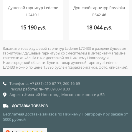
Душевой гарнитур Ledeme
Душевой гарнитур Rossinka
L2410-1
RS42-46
15 190
18 044
руб.
руб.
Закажите товар душевой гарнитур Ledeme L72433 в разделе Душевые
гарнитуры / Душевые гарнитуры со смесителем в интернет-магазине
сантехники «Aculla.ru» с доставкой по Нижнему Новгороду и
Нижегородской области. Купить товар душевой гарнитур Ledeme
L72433 можно по цене 15890 рублей (характеристики, фото, описание).
Телефоны: +7 (831) 210-67-77, 260-16-69
Режим работы: пн-пт, 09.00-18.00
Адрес: г.Нижний Новгород, Московское шоссе д.52г
ДОСТАВКА ТОВАРОВ
Бесплатная доставка заказов по Нижнему Новгороду при заказе от
5000 рублей