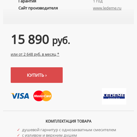
Гарантия
1 год
УМЫВАЛЬНИКИ С ПЬЕДЕСТАЛАМИ
КОМПЛЕКТУЮЩИЕ ДЛЯ УНИТАЗОВ
Сайт производителя
www.ledeme.ru
ПЬЕДЕСТАЛЫ ДЛЯ УМЫВАЛЬНИКОВ
ПОЛУПЬЕДЕСТАЛЫ ДЛЯ УМЫВАЛЬНИКОВ
15 890
руб.
или от 2 648 руб. в месяц *
КУПИТЬ ›
КОМПЛЕКТАЦИЯ ТОВАРА
✓
душевой гарнитур с однозахватным смесителем
✓
с изливом и верхним душем