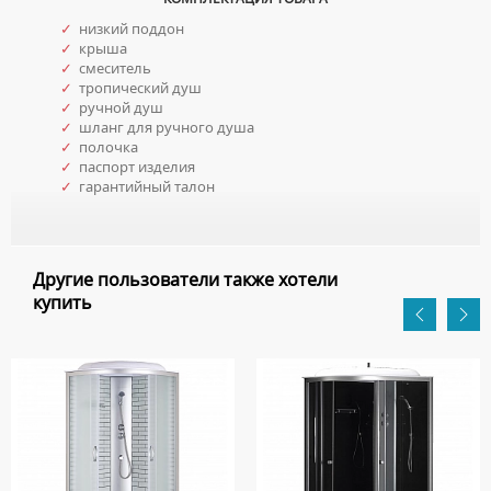
✓
низкий поддон
✓
крыша
✓
смеситель
✓
тропический душ
✓
ручной душ
✓
шланг для ручного душа
✓
полочка
✓
паспорт изделия
✓
гарантийный талон
Другие пользователи также хотели
купить