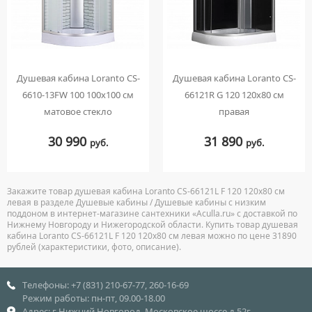
Душевая кабина Loranto CS-
Душевая кабина Loranto CS-
6610-13FW 100 100х100 см
66121R G 120 120х80 см
матовое стекло
правая
30 990
31 890
руб.
руб.
Закажите товар душевая кабина Loranto CS-66121L F 120 120х80 см
левая в разделе Душевые кабины / Душевые кабины с низким
поддоном в интернет-магазине сантехники «Aculla.ru» с доставкой по
Нижнему Новгороду и Нижегородской области. Купить товар душевая
кабина Loranto CS-66121L F 120 120х80 см левая можно по цене 31890
рублей (характеристики, фото, описание).
Телефоны: +7 (831) 210-67-77, 260-16-69
Режим работы: пн-пт, 09.00-18.00
Адрес: г.Нижний Новгород, Московское шоссе д.52г