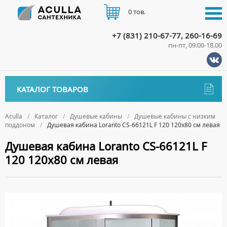
0 тов.
+7 (831) 210-67-77, 260-16-69
пн-пт, 09.00-18.00
КАТАЛОГ
КАТАЛОГ ТОВАРОВ
АКЦИИ
Аксессуары
ДОСТАВКА
Aculla
Каталог
Душевые кабины
Душевые кабины с низким
поддоном
Душевая кабина Loranto CS-66121L F 120 120х80 см левая
ДЕРЖАТЕЛИ
Биде
ОПЛАТА
Душевая кабина Loranto CS-66121L F
ДИСПЕНСЕРЫ
НАПОЛЬНЫЕ БИДЕ
Ванны
120 120х80 см левая
ДОЗАТОРЫ ДЛЯ МЫЛА
ПОДВЕСНЫЕ БИДЕ
АКРИЛОВЫЕ ВАННЫ
КОНТАКТЫ
Ванны комплектующие
ЕРШИКИ
КРЫШКИ ДЛЯ БИДЕ
МРАМОРНЫЕ ВАННЫ
БОКОВЫЕ ПАНЕЛИ
Водонагреватели
КРЮЧКИ
СИФОНЫ ДЛЯ БИДЕ
ОТДЕЛЬНОСТОЯЩИЕ ВАННЫ
НОЖКИ
ВОДОНАГРЕВАТЕЛИ КОМБИНИРОВАННОГО НАГРЕВА
Все для душа
МЫЛЬНИЦЫ
СТАЛЬНЫЕ ВАННЫ
ПОДГОЛОВНИКИ
ВОДОНАГРЕВАТЕЛИ КОСВЕННОГО НАГРЕВА
ПОЛОТЕНЦЕДЕРЖАТЕЛИ
ДУШЕВЫЕ ДВЕРИ
Встройка
СИДЯЧИЕ ВАННЫ