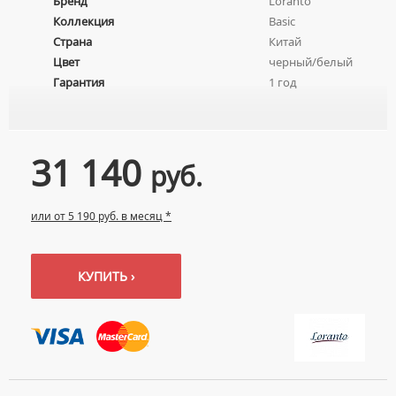
Бренд
Loranto
ПЬЕДЕСТАЛЫ ДЛЯ УМЫВАЛЬНИКОВ
Коллекция
Basic
ПОЛУПЬЕДЕСТАЛЫ ДЛЯ УМЫВАЛЬНИКОВ
Страна
Китай
Цвет
черный/белый
Гарантия
1 год
31 140
руб.
или от 5 190 руб. в месяц *
КУПИТЬ ›