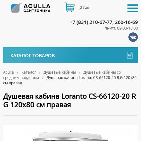
0 тов.
+7 (831) 210-67-77, 260-16-69
пн-пт, 09.00-18.00
КАТАЛОГ
КАТАЛОГ ТОВАРОВ
АКЦИИ
Аксессуары
ДОСТАВКА
Aculla
Каталог
Душевые кабины
Душевые кабины со
средним поддоном
Душевая кабина Loranto CS-66120-20 R G 120х80
ДЕРЖАТЕЛИ
Биде
см правая
ОПЛАТА
ДИСПЕНСЕРЫ
НАПОЛЬНЫЕ БИДЕ
Ванны
Душевая кабина Loranto CS-66120-20 R
ДОЗАТОРЫ ДЛЯ МЫЛА
ПОДВЕСНЫЕ БИДЕ
G 120х80 см правая
АКРИЛОВЫЕ ВАННЫ
КОНТАКТЫ
Ванны комплектующие
ЕРШИКИ
КРЫШКИ ДЛЯ БИДЕ
МРАМОРНЫЕ ВАННЫ
БОКОВЫЕ ПАНЕЛИ
Водонагреватели
КРЮЧКИ
СИФОНЫ ДЛЯ БИДЕ
ОТДЕЛЬНОСТОЯЩИЕ ВАННЫ
НОЖКИ
ВОДОНАГРЕВАТЕЛИ КОМБИНИРОВАННОГО НАГРЕВА
Все для душа
МЫЛЬНИЦЫ
СТАЛЬНЫЕ ВАННЫ
ПОДГОЛОВНИКИ
ВОДОНАГРЕВАТЕЛИ КОСВЕННОГО НАГРЕВА
ПОЛОТЕНЦЕДЕРЖАТЕЛИ
ДУШЕВЫЕ ДВЕРИ
Встройка
СИДЯЧИЕ ВАННЫ