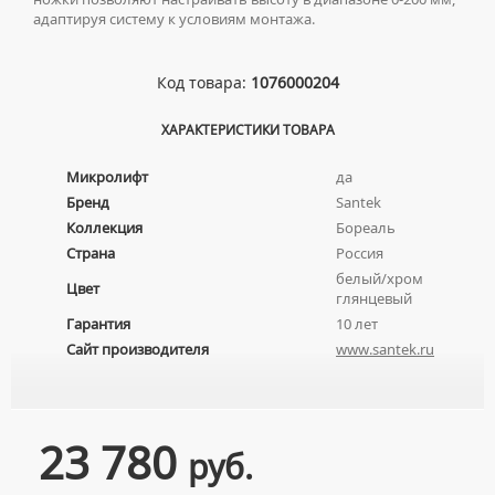
адаптируя систему к условиям монтажа.
НАКЛАДНЫЕ УМЫВАЛЬНИКИ
УНИТАЗЫ-КОМПАКТЫ
ТЕРМОСТАТИЧЕСКИЕ СМЕСИТЕЛИ
ПОДВЕСНЫЕ УМЫВАЛЬНИКИ
УНИТАЗЫ С БИДЕТКОЙ
ЦВЕТНЫЕ СМЕСИТЕЛИ
Код товара:
1076000204
УМЫВАЛЬНИКИ НАД СТИРАЛЬНЫМИ МАШИНАМИ
КРЫШКИ-СИДЕНЬЯ
УГЛОВЫЕ ВЕНТИЛЯ ДЛЯ СМЕСИТЕЛЕЙ
УМЫВАЛЬНИКИ С ПЬЕДЕСТАЛАМИ
КОМПЛЕКТУЮЩИЕ ДЛЯ УНИТАЗОВ
ХАРАКТЕРИСТИКИ ТОВАРА
ПЬЕДЕСТАЛЫ ДЛЯ УМЫВАЛЬНИКОВ
Микролифт
да
ПОЛУПЬЕДЕСТАЛЫ ДЛЯ УМЫВАЛЬНИКОВ
Бренд
Santek
Коллекция
Бореаль
Страна
Россия
белый/хром
Цвет
глянцевый
Гарантия
10 лет
Сайт производителя
www.santek.ru
23 780
руб.