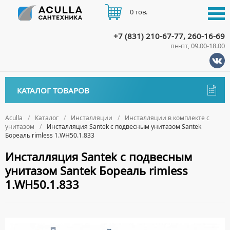
0 тов.
+7 (831) 210-67-77, 260-16-69
пн-пт, 09.00-18.00
КАТАЛОГ
КАТАЛОГ ТОВАРОВ
АКЦИИ
Аксессуары
ДОСТАВКА
Aculla
Каталог
Инсталляции
Инсталляции в комплекте с
унитазом
Инсталляция Santek с подвесным унитазом Santek
ДЕРЖАТЕЛИ
Биде
Бореаль rimless 1.WH50.1.833
ОПЛАТА
ДИСПЕНСЕРЫ
НАПОЛЬНЫЕ БИДЕ
Ванны
Инсталляция Santek с подвесным
ДОЗАТОРЫ ДЛЯ МЫЛА
ПОДВЕСНЫЕ БИДЕ
унитазом Santek Бореаль rimless
АКРИЛОВЫЕ ВАННЫ
КОНТАКТЫ
Ванны комплектующие
ЕРШИКИ
КРЫШКИ ДЛЯ БИДЕ
1.WH50.1.833
МРАМОРНЫЕ ВАННЫ
БОКОВЫЕ ПАНЕЛИ
Водонагреватели
КРЮЧКИ
СИФОНЫ ДЛЯ БИДЕ
ОТДЕЛЬНОСТОЯЩИЕ ВАННЫ
НОЖКИ
ВОДОНАГРЕВАТЕЛИ КОМБИНИРОВАННОГО НАГРЕВА
Все для душа
МЫЛЬНИЦЫ
СТАЛЬНЫЕ ВАННЫ
ПОДГОЛОВНИКИ
ВОДОНАГРЕВАТЕЛИ КОСВЕННОГО НАГРЕВА
ПОЛОТЕНЦЕДЕРЖАТЕЛИ
ДУШЕВЫЕ ДВЕРИ
Встройка
СИДЯЧИЕ ВАННЫ