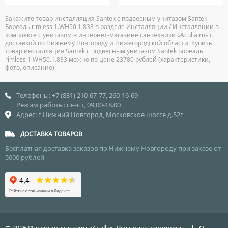
Закажите товар инсталляция Santek с подвесным унитазом Santek
Бореаль rimless 1.WH50.1.833 в разделе Инсталляции / Инсталляции в
комплекте с унитазом в интернет-магазине сантехники «Aculla.ru» с
доставкой по Нижнему Новгороду и Нижегородской области. Купить
товар инсталляция Santek с подвесным унитазом Santek Бореаль
rimless 1.WH50.1.833 можно по цене 23780 рублей (характеристики,
фото, описание).
Телефоны: +7 (831) 210-67-77, 260-16-69
Режим работы: пн-пт, 09.00-18.00
Адрес: г.Нижний Новгород, Московское шоссе д.52г
ДОСТАВКА ТОВАРОВ
Бесплатная доставка заказов по Нижнему Новгороду при заказе от
5000 рублей