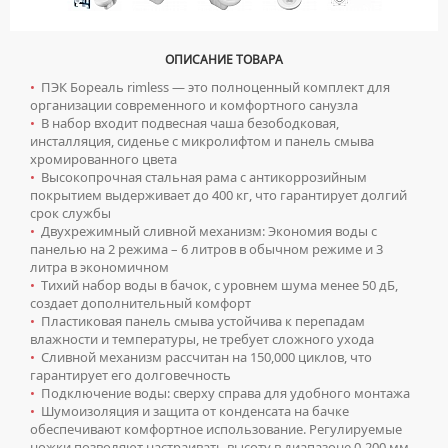
ЗЕРКАЛА БЕЗ ПОДСВЕТКИ
Мойки для кухни
ЗЕРКАЛА С ПОДСВЕТКОЙ
ГРАНИТНЫЕ МОЙКИ
Писсуары
ОПИСАНИЕ ТОВАРА
ЗЕРКАЛЬНЫЕ ШКАФЫ БЕЗ ПОДСВЕТКИ
КВАРЦЕВЫЕ МОЙКИ
ДЛЯ МУЖЧИН
Полотенцесушители
•
ПЭК Бореаль rimless — это полноценный комплект для
ЗЕРКАЛЬНЫЕ ШКАФЫ С ПОДСВЕТКОЙ
МОЙКИ ДЛЯ ПОДСТОЛЬНОГО МОНТАЖА
организации современного и комфортного санузла
СИФОНЫ ДЛЯ ПИССУАРОВ
ВОДЯНЫЕ ПОЛОТЕНЦЕСУШИТЕЛИ
Радиаторы отопления
•
В набор входит подвесная чаша безободковая,
ПЕНАЛЫ НАПОЛЬНЫЕ
МОЙКИ ИЗ ИСКУССТВЕННОГО КАМНЯ
СМЫВНЫЕ УСТРОЙСТВА ДЛЯ ПИССУАРОВ
инсталляция, сиденье с микролифтом и панель смыва
ЭЛЕКТРИЧЕСКИЕ ПОЛОТЕНЦЕСУШИТЕЛИ
АЛЮМИНИЕВЫЕ РАДИАТОРЫ
Ревизионные люки
ПЕНАЛЫ ПОДВЕСНЫЕ
хромированного цвета
МОЙКИ ИЗ НЕРЖАВЕЮЩЕЙ СТАЛИ
КОМПЛЕКТУЮЩИЕ ДЛЯ ПОЛОТЕНЦЕСУШИТЕЛЕЙ
•
Высокопрочная стальная рама с антикоррозийным
БИМЕТАЛЛИЧЕСКИЕ РАДИАТОРЫ
ПОЛУПЕНАЛЫ НАПОЛЬНЫЕ
ЛЮКИ ПОД ПЛИТКУ
Сантехника для МГН
МРАМОРНЫЕ МОЙКИ
покрытием выдерживает до 400 кг, что гарантирует долгий
срок службы
СТАЛЬНЫЕ РАДИАТОРЫ
ПОЛУПЕНАЛЫ ПОДВЕСНЫЕ
ЛЮКИ ПОД ПОКРАСКУ
ПРОФЕССИОНАЛЬНЫЕ МОЙКИ
ИНСТАЛЛЯЦИИ ДЛЯ МГН
Смесители
•
Двухрежимный сливной механизм: Экономия воды с
КОМПЛЕКТУЮЩИЕ ДЛЯ РАДИАТОРОВ
ТУМБЫ С УМЫВАЛЬНИКОМ НАПОЛЬНЫЕ
панелью на 2 режима – 6 литров в обычном режиме и 3
НАПОЛЬНЫЕ ЛЮКИ
СИФОНЫ ДЛЯ КУХОННЫХ МОЕК
ПОРУЧНИ ДЛЯ МГН
СМЕСИТЕЛИ ДЛЯ БИДЕ
Сифоны
литра в экономичном
ТУМБЫ С УМЫВАЛЬНИКОМ ПОДВЕСНЫЕ
•
Тихий набор воды в бачок, с уровнем шума менее 50 дБ,
СМЕСИТЕЛИ ДЛЯ МГН
СМЕСИТЕЛИ ДЛЯ ВАННЫ
ДЛЯ ДУШЕВЫХ ПОДДОНОВ
создает дополнительный комфорт
Сушилки для рук
ШКАФЫ НАВЕСНЫЕ
УМЫВАЛЬНИКИ ДЛЯ МГН
•
Пластиковая панель смыва устойчива к перепадам
СМЕСИТЕЛИ ДЛЯ ДУША
ДЛЯ УМЫВАЛЬНИКОВ
АВТОМАТИЧЕСКИЕ СУШИЛКИ ДЛЯ РУК
влажности и температуры, не требует сложного ухода
Умывальники
УНИТАЗЫ ДЛЯ МГН
СМЕСИТЕЛИ ДЛЯ КУХНИ
•
Сливной механизм рассчитан на 150,000 циклов, что
НАЖИМНЫЕ СУШИЛКИ ДЛЯ РУК
гарантирует его долговечность
ВРЕЗНЫЕ УМЫВАЛЬНИКИ
Унитазы
СМЕСИТЕЛИ ДЛЯ УМЫВАЛЬНИКА
•
Подключение воды: сверху справа для удобного монтажа
ПОГРУЖНЫЕ СУШИЛКИ ДЛЯ РУК
ДВОЙНЫЕ УМЫВАЛЬНИКИ
•
Шумоизоляция и защита от конденсата на бачке
ПОДВЕСНЫЕ УНИТАЗЫ
СМЕСИТЕЛИ МОНО
обеспечивают комфортное использование. Регулируемые
МЕБЕЛЬНЫЕ УМЫВАЛЬНИКИ
ПРИСТАВНЫЕ УНИТАЗЫ
СМЕСИТЕЛИ НА БОРТ ВАННЫ
ножки позволяют настраивать высоту в диапазоне 0-200 мм,