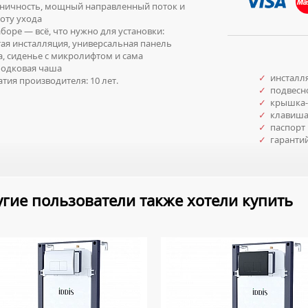
еничность, мощный направленный поток и
оту ухода
боре — всё, что нужно для установки:
ая инсталляция, универсальная панель
, сиденье с микролифтом и сама
бодковая чаша
✓
инсталл
тия производителя: 10 лет.
✓
подвесно
✓
крышка-
✓
клавиша
✓
паспорт 
✓
гаранти
гие пользователи также хотели купить