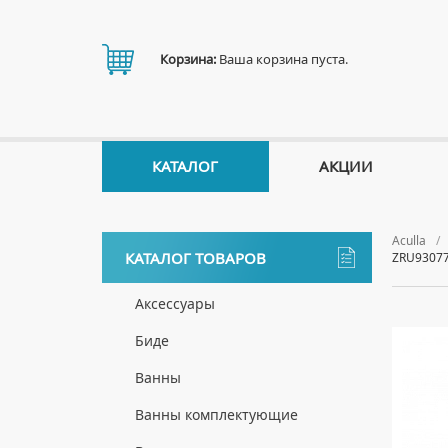
Корзина:
Ваша корзина пуста.
КАТАЛОГ
АКЦИИ
Aculla
КАТАЛОГ ТОВАРОВ
ZRU9307
Аксессуары
ДЕРЖАТЕЛИ
Биде
ДИСПЕНСЕРЫ
НАПОЛЬНЫЕ БИДЕ
Ванны
ДОЗАТОРЫ ДЛЯ МЫЛА
ПОДВЕСНЫЕ БИДЕ
АКРИЛОВЫЕ ВАННЫ
Ванны комплектующие
ЕРШИКИ
КРЫШКИ ДЛЯ БИДЕ
МРАМОРНЫЕ ВАННЫ
БОКОВЫЕ ПАНЕЛИ