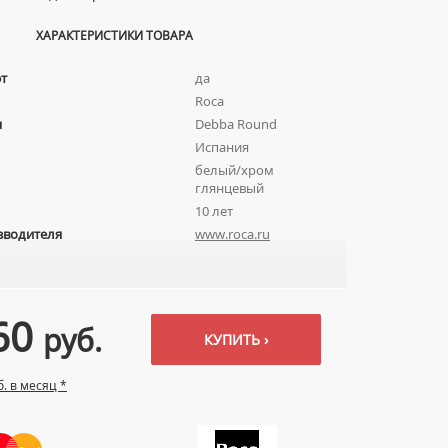
ХАРАКТЕРИСТИКИ ТОВАРА
т
да
Roca
я
Debba Round
Испания
белый/хром
глянцевый
10 лет
зводителя
www.roca.ru
60
руб.
КУПИТЬ ›
б. в месяц *