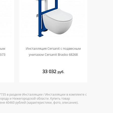
ным
Инсталляция Cersanit с подвесным
Инстал
2i73
унитазом Cersanit Brasko 68268
унитазо
33 032
руб.
735 в разделе Инсталляции / Инсталляции в комплекте с
городу и Нижегородской области. Купить товар
не 40460 рублей (характеристики, фото, описание).