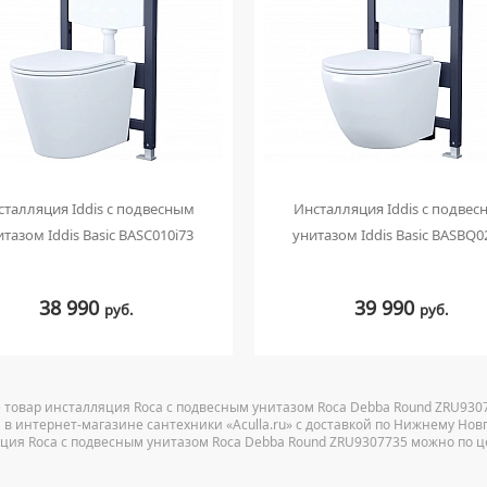
сталляция Iddis с подвесным
Инсталляция Iddis с подвес
тазом Iddis Basic BASC010i73
унитазом Iddis Basic BASBQ0
38 990
39 990
руб.
руб.
 товар инсталляция Roca с подвесным унитазом Roca Debba Round ZRU9307
 в интернет-магазине сантехники «Aculla.ru» с доставкой по Нижнему Нов
ция Roca с подвесным унитазом Roca Debba Round ZRU9307735 можно по це