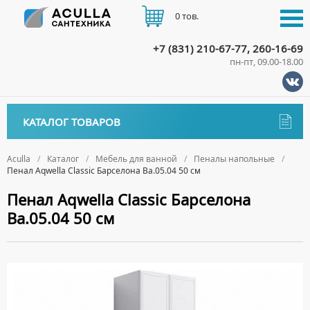
0 тов.
+7 (831) 210-67-77, 260-16-69
пн-пт, 09.00-18.00
КАТАЛОГ
КАТАЛОГ ТОВАРОВ
АКЦИИ
Аксессуары
ДОСТАВКА
Aculla
Каталог
Мебель для ванной
Пеналы напольные
Пенал Aqwella Classic Барселона Ba.05.04 50 см
ДЕРЖАТЕЛИ
Биде
ОПЛАТА
Пенал Aqwella Classic Барселона
ДИСПЕНСЕРЫ
НАПОЛЬНЫЕ БИДЕ
Ванны
Ba.05.04 50 см
ДОЗАТОРЫ ДЛЯ МЫЛА
ПОДВЕСНЫЕ БИДЕ
АКРИЛОВЫЕ ВАННЫ
КОНТАКТЫ
Ванны комплектующие
ЕРШИКИ
КРЫШКИ ДЛЯ БИДЕ
МРАМОРНЫЕ ВАННЫ
БОКОВЫЕ ПАНЕЛИ
Водонагреватели
КРЮЧКИ
СИФОНЫ ДЛЯ БИДЕ
ОТДЕЛЬНОСТОЯЩИЕ ВАННЫ
НОЖКИ
ВОДОНАГРЕВАТЕЛИ КОМБИНИРОВАННОГО НАГРЕВА
Все для душа
МЫЛЬНИЦЫ
СТАЛЬНЫЕ ВАННЫ
ПОДГОЛОВНИКИ
ВОДОНАГРЕВАТЕЛИ КОСВЕННОГО НАГРЕВА
ПОЛОТЕНЦЕДЕРЖАТЕЛИ
ДУШЕВЫЕ ДВЕРИ
Встройка
СИДЯЧИЕ ВАННЫ