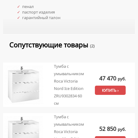
✓
пенал
✓
паспорт изделия
✓
гарантийный талон
Сопутствующие товары
(2)
Тумба с
умывальником
47 470
руб.
Roca Victoria
Nord Ice Edition
КУПИТЬ ›
ZRU9302834 60
см
Тумба с
умывальником
52 850
руб.
Roca Victoria