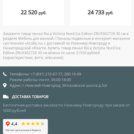
22 520
24 733
руб.
руб.
Закажите товар пенал Roca Victoria Nord Ice Edition ZRU9302729 30 см в
разделе Мебель для ванной / Пеналы подвесные в интернет-магазине
сантехники «Aculla.ru» с доставкой по Нижнему Новгороду и
Нижегородской области. Купить товар пенал Roca Victoria Nord Ice
Edition ZRU9302729 30 см можно по цене 21550 рублей
(характеристики, фото, описание).
Телефоны: +7 (831) 210-67-77, 260-16-69
Режим работы: пн-пт, 09.00-18.00
Адрес: г.Нижний Новгород, Московское шоссе д.52г
ДОСТАВКА ТОВАРОВ
Бесплатная доставка заказов по Нижнему Новгороду при заказе от
5000 рублей