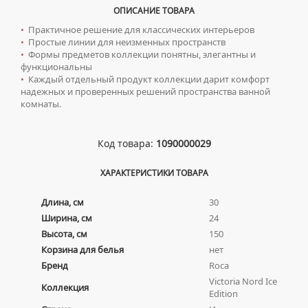
ТУМБЫ С УМЫВАЛЬНИКОМ НАПОЛЬНЫЕ
ОПИСАНИЕ ТОВАРА
•
Практичное решение для классических интерьеров
ТУМБЫ С УМЫВАЛЬНИКОМ ПОДВЕСНЫЕ
•
Простые линии для неизменных пространств
ШКАФЫ НАВЕСНЫЕ
•
Формы предметов коллекции понятны, элегантны и
функциональны
•
Каждый отдельный продукт коллекции дарит комфорт
Мойки для кухни
надежных и проверенных решений пространства ванной
комнаты.
ГРАНИТНЫЕ МОЙКИ
Писсуары
КВАРЦЕВЫЕ МОЙКИ
ДЛЯ МУЖЧИН
Полотенцесушители
Код товара:
1090000029
МОЙКИ ДЛЯ ПОДСТОЛЬНОГО МОНТАЖА
СИФОНЫ ДЛЯ ПИССУАРОВ
ВОДЯНЫЕ ПОЛОТЕНЦЕСУШИТЕЛИ
Радиаторы отопления
МОЙКИ ИЗ ИСКУССТВЕННОГО КАМНЯ
ХАРАКТЕРИСТИКИ ТОВАРА
СМЫВНЫЕ УСТРОЙСТВА ДЛЯ ПИССУАРОВ
ЭЛЕКТРИЧЕСКИЕ ПОЛОТЕНЦЕСУШИТЕЛИ
АЛЮМИНИЕВЫЕ РАДИАТОРЫ
Ревизионные люки
МОЙКИ ИЗ НЕРЖАВЕЮЩЕЙ СТАЛИ
Длина, см
30
КОМПЛЕКТУЮЩИЕ ДЛЯ ПОЛОТЕНЦЕСУШИТЕЛЕЙ
БИМЕТАЛЛИЧЕСКИЕ РАДИАТОРЫ
ЛЮКИ ПОД ПЛИТКУ
Сантехника для МГН
МРАМОРНЫЕ МОЙКИ
Ширина, см
24
СТАЛЬНЫЕ РАДИАТОРЫ
ЛЮКИ ПОД ПОКРАСКУ
Высота, см
150
ПРОФЕССИОНАЛЬНЫЕ МОЙКИ
ИНСТАЛЛЯЦИИ ДЛЯ МГН
Смесители
КОМПЛЕКТУЮЩИЕ ДЛЯ РАДИАТОРОВ
Корзина для белья
нет
НАПОЛЬНЫЕ ЛЮКИ
СИФОНЫ ДЛЯ КУХОННЫХ МОЕК
ПОРУЧНИ ДЛЯ МГН
СМЕСИТЕЛИ ДЛЯ БИДЕ
Сифоны
Бренд
Roca
СМЕСИТЕЛИ ДЛЯ МГН
Victoria Nord Ice
СМЕСИТЕЛИ ДЛЯ ВАННЫ
Коллекция
ДЛЯ ДУШЕВЫХ ПОДДОНОВ
Сушилки для рук
Edition
УМЫВАЛЬНИКИ ДЛЯ МГН
СМЕСИТЕЛИ ДЛЯ ДУША