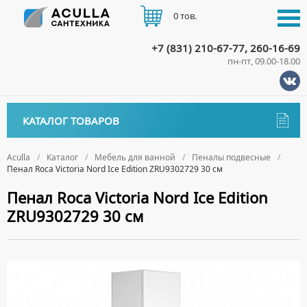
0 тов.
+7 (831) 210-67-77, 260-16-69
пн-пт, 09.00-18.00
КАТАЛОГ
КАТАЛОГ ТОВАРОВ
АКЦИИ
Аксессуары
ДОСТАВКА
Aculla
Каталог
Мебель для ванной
Пеналы подвесные
Пенал Roca Victoria Nord Ice Edition ZRU9302729 30 см
ДЕРЖАТЕЛИ
Биде
ОПЛАТА
Пенал Roca Victoria Nord Ice Edition
ДИСПЕНСЕРЫ
НАПОЛЬНЫЕ БИДЕ
Ванны
ZRU9302729 30 см
ДОЗАТОРЫ ДЛЯ МЫЛА
ПОДВЕСНЫЕ БИДЕ
АКРИЛОВЫЕ ВАННЫ
КОНТАКТЫ
Ванны комплектующие
ЕРШИКИ
КРЫШКИ ДЛЯ БИДЕ
МРАМОРНЫЕ ВАННЫ
БОКОВЫЕ ПАНЕЛИ
Водонагреватели
КРЮЧКИ
СИФОНЫ ДЛЯ БИДЕ
ОТДЕЛЬНОСТОЯЩИЕ ВАННЫ
НОЖКИ
ВОДОНАГРЕВАТЕЛИ КОМБИНИРОВАННОГО НАГРЕВА
Все для душа
МЫЛЬНИЦЫ
СТАЛЬНЫЕ ВАННЫ
ПОДГОЛОВНИКИ
ВОДОНАГРЕВАТЕЛИ КОСВЕННОГО НАГРЕВА
ПОЛОТЕНЦЕДЕРЖАТЕЛИ
ДУШЕВЫЕ ДВЕРИ
Встройка
СИДЯЧИЕ ВАННЫ