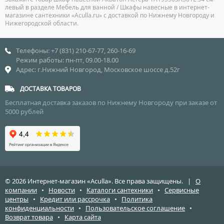
левый в разделе Мебель для ванной / Шкафы навесные в интернет-
магазине сантехники «Aculla.ru» с доставкой по Нижнему Новгороду и
Нижегородской области.
Телефоны: +7 (831) 210-67-77, 260-16-69
Режим работы: пн-пт, 09.00-18.00
Адрес: г.Нижний Новгород, Московское шоссе д.52г
ДОСТАВКА ТОВАРОВ
Бесплатная доставка заказов по Нижнему Новгороду при заказе от
5000 рублей
© 2026 Интернет-магазин «Aculla». Все права защищены. |
О
компании
•
Новости
•
Каталоги сантехники
•
Сервисные
центры
•
Кредит или рассрочка
•
Политика
конфиденциальности
•
Пользовательское соглашение
•
Возврат товара
•
Карта сайта