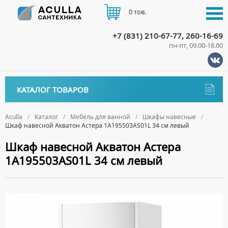
0 тов.
+7 (831) 210-67-77, 260-16-69
пн-пт, 09.00-18.00
КАТАЛОГ
КАТАЛОГ ТОВАРОВ
АКЦИИ
Аксессуары
ДОСТАВКА
Aculla
Каталог
Мебель для ванной
Шкафы навесные
Шкаф навесной Акватон Астера 1A195503AS01L 34 см левый
ДЕРЖАТЕЛИ
Биде
ОПЛАТА
Шкаф навесной Акватон Астера
ДИСПЕНСЕРЫ
НАПОЛЬНЫЕ БИДЕ
Ванны
1A195503AS01L 34 см левый
ДОЗАТОРЫ ДЛЯ МЫЛА
ПОДВЕСНЫЕ БИДЕ
АКРИЛОВЫЕ ВАННЫ
КОНТАКТЫ
Ванны комплектующие
ЕРШИКИ
КРЫШКИ ДЛЯ БИДЕ
МРАМОРНЫЕ ВАННЫ
БОКОВЫЕ ПАНЕЛИ
Водонагреватели
КРЮЧКИ
СИФОНЫ ДЛЯ БИДЕ
ОТДЕЛЬНОСТОЯЩИЕ ВАННЫ
НОЖКИ
ВОДОНАГРЕВАТЕЛИ КОМБИНИРОВАННОГО НАГРЕВА
Все для душа
МЫЛЬНИЦЫ
СТАЛЬНЫЕ ВАННЫ
ПОДГОЛОВНИКИ
ВОДОНАГРЕВАТЕЛИ КОСВЕННОГО НАГРЕВА
ПОЛОТЕНЦЕДЕРЖАТЕЛИ
ДУШЕВЫЕ ДВЕРИ
Встройка
СИДЯЧИЕ ВАННЫ