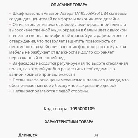
ТУМБЫ С УМЫВАЛЬНИКОМ НАПОЛЬНЫЕ
ОПИСАНИЕ ТОВАРА
•
Шкаф навесной Акватон Астера 1A195503AS01L 34 см левый
ТУМБЫ С УМЫВАЛЬНИКОМ ПОДВЕСНЫЕ
создан для ценителей комфорта и лаконичного дизайна
ШКАФЫ НАВЕСНЫЕ
•
Он изготовлен из влагостойкой ламинированной плиты и
высококачественной МДФ, окрашен в белый цвет с высокой
степенью глянца полиэфирной краской ультрафиолетового
Мойки для кухни
отверждения, что позволяет защитить поверхность от
негативного воздействия внешних факторов, поэтому такая
ГРАНИТНЫЕ МОЙКИ
Писсуары
мебель не разбухает от влажности и долго сохраняет
первозданный внешний вид
КВАРЦЕВЫЕ МОЙКИ
ДЛЯ МУЖЧИН
Полотенцесушители
•
За фасадом находится регулируемая по высоте стеклянная
МОЙКИ ДЛЯ ПОДСТОЛЬНОГО МОНТАЖА
полка, на которой удобно разместить необходимые в
СИФОНЫ ДЛЯ ПИССУАРОВ
ВОДЯНЫЕ ПОЛОТЕНЦЕСУШИТЕЛИ
Радиаторы отопления
ванной комнате принадлежности
МОЙКИ ИЗ ИСКУССТВЕННОГО КАМНЯ
•
Петли шкафа оснащены механизмом плавного довода, что
СМЫВНЫЕ УСТРОЙСТВА ДЛЯ ПИССУАРОВ
ЭЛЕКТРИЧЕСКИЕ ПОЛОТЕНЦЕСУШИТЕЛИ
АЛЮМИНИЕВЫЕ РАДИАТОРЫ
Ревизионные люки
обеспечивает мягкое и бесшумное закрывание дверок
МОЙКИ ИЗ НЕРЖАВЕЮЩЕЙ СТАЛИ
•
Петли располагаются с левой стороны.
КОМПЛЕКТУЮЩИЕ ДЛЯ ПОЛОТЕНЦЕСУШИТЕЛЕЙ
БИМЕТАЛЛИЧЕСКИЕ РАДИАТОРЫ
ЛЮКИ ПОД ПЛИТКУ
Сантехника для МГН
МРАМОРНЫЕ МОЙКИ
СТАЛЬНЫЕ РАДИАТОРЫ
ЛЮКИ ПОД ПОКРАСКУ
ПРОФЕССИОНАЛЬНЫЕ МОЙКИ
ИНСТАЛЛЯЦИИ ДЛЯ МГН
Смесители
Код товара:
1095000109
КОМПЛЕКТУЮЩИЕ ДЛЯ РАДИАТОРОВ
НАПОЛЬНЫЕ ЛЮКИ
СИФОНЫ ДЛЯ КУХОННЫХ МОЕК
ПОРУЧНИ ДЛЯ МГН
СМЕСИТЕЛИ ДЛЯ БИДЕ
Сифоны
ХАРАКТЕРИСТИКИ ТОВАРА
СМЕСИТЕЛИ ДЛЯ МГН
СМЕСИТЕЛИ ДЛЯ ВАННЫ
ДЛЯ ДУШЕВЫХ ПОДДОНОВ
Сушилки для рук
УМЫВАЛЬНИКИ ДЛЯ МГН
Длина, см
34
СМЕСИТЕЛИ ДЛЯ ДУША