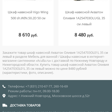
Шкаф навесной Vigo Wing
Шкаф навесной Акватон
500 sh.WIN.50.2D 50 см
Оливия 1A254703OLUGL 35
см левый
8 610
8 480
руб.
руб.
Закажите товар шкаф навесной Акватон Оливия 1A254703OL01L 35 см
левый в разделе Мебель для ванной / Шкафы навесные в интернет-
магазине сантехники «Aculla.ru» с доставкой по Нижнему Новгороду и
Нижегородской области. Купить товар шкаф навесной Акватон Оливия
1A254703OL01L 35 см левый можно по цене 8480 рублей
(характеристики, фото, описание).
Телефоны: +7 (831) 210-67-77, 260-16-69
Режим работы: пн-пт, 09.00-18.00
Адрес: г.Нижний Новгород, Московское шоссе д.52г
ДОСТАВКА ТОВАРОВ