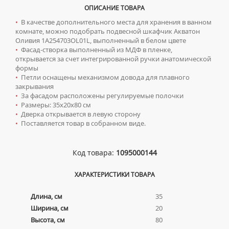
ТУМБЫ С УМЫВАЛЬНИКОМ НАПОЛЬНЫЕ
ОПИСАНИЕ ТОВАРА
•
В качестве дополнительного места для хранения в ванном
ТУМБЫ С УМЫВАЛЬНИКОМ ПОДВЕСНЫЕ
комнате, можно подобрать подвесной шкафчик Акватон
ШКАФЫ НАВЕСНЫЕ
Оливия 1A254703OL01L, выполненный в белом цвете
•
Фасад-створка выполненный из МДФ в пленке,
открывается за счет интегрированной ручки анатомической
Мойки для кухни
формы
•
Петли оснащены механизмом довода для плавного
ГРАНИТНЫЕ МОЙКИ
Писсуары
закрывания
•
За фасадом расположены регулируемые полочки
КВАРЦЕВЫЕ МОЙКИ
ДЛЯ МУЖЧИН
Полотенцесушители
•
Размеры: 35х20х80 см
МОЙКИ ДЛЯ ПОДСТОЛЬНОГО МОНТАЖА
•
Дверка открывается в левую сторону
СИФОНЫ ДЛЯ ПИССУАРОВ
ВОДЯНЫЕ ПОЛОТЕНЦЕСУШИТЕЛИ
Радиаторы отопления
•
Поставляется товар в собранном виде.
МОЙКИ ИЗ ИСКУССТВЕННОГО КАМНЯ
СМЫВНЫЕ УСТРОЙСТВА ДЛЯ ПИССУАРОВ
ЭЛЕКТРИЧЕСКИЕ ПОЛОТЕНЦЕСУШИТЕЛИ
АЛЮМИНИЕВЫЕ РАДИАТОРЫ
Ревизионные люки
МОЙКИ ИЗ НЕРЖАВЕЮЩЕЙ СТАЛИ
КОМПЛЕКТУЮЩИЕ ДЛЯ ПОЛОТЕНЦЕСУШИТЕЛЕЙ
Код товара:
1095000144
БИМЕТАЛЛИЧЕСКИЕ РАДИАТОРЫ
ЛЮКИ ПОД ПЛИТКУ
Сантехника для МГН
МРАМОРНЫЕ МОЙКИ
СТАЛЬНЫЕ РАДИАТОРЫ
ЛЮКИ ПОД ПОКРАСКУ
ПРОФЕССИОНАЛЬНЫЕ МОЙКИ
ХАРАКТЕРИСТИКИ ТОВАРА
ИНСТАЛЛЯЦИИ ДЛЯ МГН
Смесители
КОМПЛЕКТУЮЩИЕ ДЛЯ РАДИАТОРОВ
НАПОЛЬНЫЕ ЛЮКИ
СИФОНЫ ДЛЯ КУХОННЫХ МОЕК
ПОРУЧНИ ДЛЯ МГН
СМЕСИТЕЛИ ДЛЯ БИДЕ
Длина, см
35
Сифоны
СМЕСИТЕЛИ ДЛЯ МГН
Ширина, см
20
СМЕСИТЕЛИ ДЛЯ ВАННЫ
ДЛЯ ДУШЕВЫХ ПОДДОНОВ
Сушилки для рук
Высота, см
80
УМЫВАЛЬНИКИ ДЛЯ МГН
СМЕСИТЕЛИ ДЛЯ ДУША