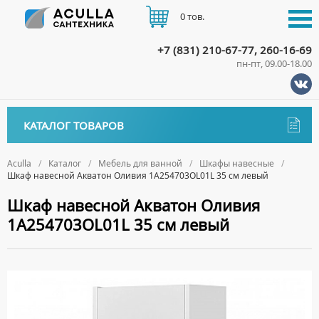
0 тов.
+7 (831) 210-67-77, 260-16-69
пн-пт, 09.00-18.00
КАТАЛОГ
КАТАЛОГ ТОВАРОВ
АКЦИИ
Аксессуары
ДОСТАВКА
Aculla
Каталог
Мебель для ванной
Шкафы навесные
Шкаф навесной Акватон Оливия 1A254703OL01L 35 см левый
ДЕРЖАТЕЛИ
Биде
ОПЛАТА
Шкаф навесной Акватон Оливия
ДИСПЕНСЕРЫ
НАПОЛЬНЫЕ БИДЕ
Ванны
1A254703OL01L 35 см левый
ДОЗАТОРЫ ДЛЯ МЫЛА
ПОДВЕСНЫЕ БИДЕ
АКРИЛОВЫЕ ВАННЫ
КОНТАКТЫ
Ванны комплектующие
ЕРШИКИ
КРЫШКИ ДЛЯ БИДЕ
МРАМОРНЫЕ ВАННЫ
БОКОВЫЕ ПАНЕЛИ
Водонагреватели
КРЮЧКИ
СИФОНЫ ДЛЯ БИДЕ
ОТДЕЛЬНОСТОЯЩИЕ ВАННЫ
НОЖКИ
ВОДОНАГРЕВАТЕЛИ КОМБИНИРОВАННОГО НАГРЕВА
Все для душа
МЫЛЬНИЦЫ
СТАЛЬНЫЕ ВАННЫ
ПОДГОЛОВНИКИ
ВОДОНАГРЕВАТЕЛИ КОСВЕННОГО НАГРЕВА
ПОЛОТЕНЦЕДЕРЖАТЕЛИ
ДУШЕВЫЕ ДВЕРИ
Встройка
СИДЯЧИЕ ВАННЫ