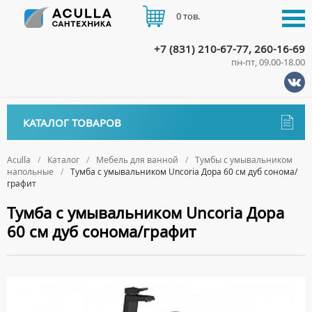
0 тов.
+7 (831) 210-67-77, 260-16-69
пн-пт, 09.00-18.00
КАТАЛОГ
КАТАЛОГ ТОВАРОВ
АКЦИИ
Аксессуары
ДОСТАВКА
Aculla
Каталог
Мебель для ванной
Тумбы с умывальником
напольные
Тумба с умывальником Uncoria Дора 60 см дуб сонома/
ДЕРЖАТЕЛИ
Биде
графит
ОПЛАТА
ДИСПЕНСЕРЫ
НАПОЛЬНЫЕ БИДЕ
Ванны
Тумба с умывальником Uncoria Дора
ДОЗАТОРЫ ДЛЯ МЫЛА
ПОДВЕСНЫЕ БИДЕ
60 см дуб сонома/графит
АКРИЛОВЫЕ ВАННЫ
КОНТАКТЫ
Ванны комплектующие
ЕРШИКИ
КРЫШКИ ДЛЯ БИДЕ
МРАМОРНЫЕ ВАННЫ
БОКОВЫЕ ПАНЕЛИ
Водонагреватели
КРЮЧКИ
СИФОНЫ ДЛЯ БИДЕ
ОТДЕЛЬНОСТОЯЩИЕ ВАННЫ
НОЖКИ
ВОДОНАГРЕВАТЕЛИ КОМБИНИРОВАННОГО НАГРЕВА
Все для душа
МЫЛЬНИЦЫ
СТАЛЬНЫЕ ВАННЫ
ПОДГОЛОВНИКИ
ВОДОНАГРЕВАТЕЛИ КОСВЕННОГО НАГРЕВА
ПОЛОТЕНЦЕДЕРЖАТЕЛИ
ДУШЕВЫЕ ДВЕРИ
Встройка
СИДЯЧИЕ ВАННЫ