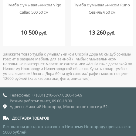
Тумба с умывальником Vigo
Тумба с умывальником Runo
Callao 500 50 см
Севилья 50 см
10 500
13 260
руб.
руб.
Закажите товар тумба с умывальником Uncoria Дора 60 см дуб сонома/
графит в разделе Мебель для ванной / Тумбы с умывальником
напольные в интернет-магазине сантехники «Aculla.ru» с доставкой по
Нижнему Новгороду и Нижегородской области. Купить товар тумба с
умывальником Uncoria Дора 60 см дуб сонома/графит можно по цене
12600 рублей (характеристики, фото, описание).
Телефоны: +7 (831) 210-67-77, 260-16-69
Режим работы: пн-пт, 09.00-18.00
Адрес: г.Нижний Новгород, Московское шоссе д.52г
ДОСТАВКА ТОВАРОВ
Бесплатная доставка заказов по Нижнему Новгороду при заказе от
5000 рублей