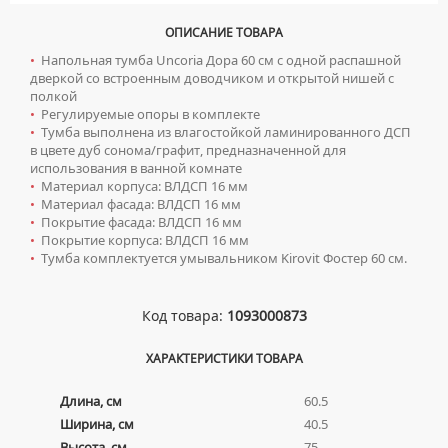
ТУМБЫ С УМЫВАЛЬНИКОМ НАПОЛЬНЫЕ
ОПИСАНИЕ ТОВАРА
ТУМБЫ С УМЫВАЛЬНИКОМ ПОДВЕСНЫЕ
•
Напольная тумба Uncoria Дора 60 см с одной распашной
ШКАФЫ НАВЕСНЫЕ
дверкой со встроенным доводчиком и открытой нишей с
полкой
•
Регулируемые опоры в комплекте
Мойки для кухни
•
Тумба выполнена из влагостойкой ламинированного ДСП
в цвете дуб сонома/графит, предназначенной для
ГРАНИТНЫЕ МОЙКИ
Писсуары
использования в ванной комнате
•
Материал корпуса: ВЛДСП 16 мм
КВАРЦЕВЫЕ МОЙКИ
ДЛЯ МУЖЧИН
Полотенцесушители
•
Материал фасада: ВЛДСП 16 мм
•
Покрытие фасада: ВЛДСП 16 мм
МОЙКИ ДЛЯ ПОДСТОЛЬНОГО МОНТАЖА
СИФОНЫ ДЛЯ ПИССУАРОВ
ВОДЯНЫЕ ПОЛОТЕНЦЕСУШИТЕЛИ
Радиаторы отопления
•
Покрытие корпуса: ВЛДСП 16 мм
МОЙКИ ИЗ ИСКУССТВЕННОГО КАМНЯ
•
Тумба комплектуется умывальником Kirovit Фостер 60 см.
СМЫВНЫЕ УСТРОЙСТВА ДЛЯ ПИССУАРОВ
ЭЛЕКТРИЧЕСКИЕ ПОЛОТЕНЦЕСУШИТЕЛИ
АЛЮМИНИЕВЫЕ РАДИАТОРЫ
Ревизионные люки
МОЙКИ ИЗ НЕРЖАВЕЮЩЕЙ СТАЛИ
КОМПЛЕКТУЮЩИЕ ДЛЯ ПОЛОТЕНЦЕСУШИТЕЛЕЙ
БИМЕТАЛЛИЧЕСКИЕ РАДИАТОРЫ
ЛЮКИ ПОД ПЛИТКУ
Сантехника для МГН
МРАМОРНЫЕ МОЙКИ
Код товара:
1093000873
СТАЛЬНЫЕ РАДИАТОРЫ
ЛЮКИ ПОД ПОКРАСКУ
ПРОФЕССИОНАЛЬНЫЕ МОЙКИ
ИНСТАЛЛЯЦИИ ДЛЯ МГН
Смесители
ХАРАКТЕРИСТИКИ ТОВАРА
КОМПЛЕКТУЮЩИЕ ДЛЯ РАДИАТОРОВ
НАПОЛЬНЫЕ ЛЮКИ
СИФОНЫ ДЛЯ КУХОННЫХ МОЕК
ПОРУЧНИ ДЛЯ МГН
СМЕСИТЕЛИ ДЛЯ БИДЕ
Сифоны
Длина, см
60.5
СМЕСИТЕЛИ ДЛЯ МГН
СМЕСИТЕЛИ ДЛЯ ВАННЫ
ДЛЯ ДУШЕВЫХ ПОДДОНОВ
Сушилки для рук
Ширина, см
40.5
УМЫВАЛЬНИКИ ДЛЯ МГН
СМЕСИТЕЛИ ДЛЯ ДУША
Высота, см
75