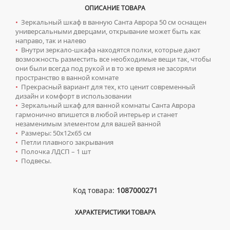
ТУМБЫ С УМЫВАЛЬНИКОМ НАПОЛЬНЫЕ
ОПИСАНИЕ ТОВАРА
•
Зеркальный шкаф в ванную Санта Аврора 50 см оснащен
ТУМБЫ С УМЫВАЛЬНИКОМ ПОДВЕСНЫЕ
универсальными дверцами, открывание может быть как
ШКАФЫ НАВЕСНЫЕ
направо, так и налево
•
Внутри зеркало-шкафа находятся полки, которые дают
возможность разместить все необходимые вещи так, чтобы
Мойки для кухни
они были всегда под рукой и в то же время не засоряли
пространство в ванной комнате
ГРАНИТНЫЕ МОЙКИ
Писсуары
•
Прекрасный вариант для тех, кто ценит современный
дизайн и комфорт в использовании
КВАРЦЕВЫЕ МОЙКИ
ДЛЯ МУЖЧИН
Полотенцесушители
•
Зеркальный шкаф для ванной комнаты Санта Аврора
МОЙКИ ДЛЯ ПОДСТОЛЬНОГО МОНТАЖА
гармонично впишется в любой интерьер и станет
СИФОНЫ ДЛЯ ПИССУАРОВ
ВОДЯНЫЕ ПОЛОТЕНЦЕСУШИТЕЛИ
Радиаторы отопления
незаменимым элементом для вашей ванной
МОЙКИ ИЗ ИСКУССТВЕННОГО КАМНЯ
•
Размеры: 50х12х65 см
СМЫВНЫЕ УСТРОЙСТВА ДЛЯ ПИССУАРОВ
ЭЛЕКТРИЧЕСКИЕ ПОЛОТЕНЦЕСУШИТЕЛИ
АЛЮМИНИЕВЫЕ РАДИАТОРЫ
Ревизионные люки
•
Петли плавного закрывания
МОЙКИ ИЗ НЕРЖАВЕЮЩЕЙ СТАЛИ
•
Полочка ЛДСП – 1 шт
КОМПЛЕКТУЮЩИЕ ДЛЯ ПОЛОТЕНЦЕСУШИТЕЛЕЙ
БИМЕТАЛЛИЧЕСКИЕ РАДИАТОРЫ
ЛЮКИ ПОД ПЛИТКУ
Сантехника для МГН
МРАМОРНЫЕ МОЙКИ
•
Подвесы.
СТАЛЬНЫЕ РАДИАТОРЫ
ЛЮКИ ПОД ПОКРАСКУ
ПРОФЕССИОНАЛЬНЫЕ МОЙКИ
ИНСТАЛЛЯЦИИ ДЛЯ МГН
Смесители
КОМПЛЕКТУЮЩИЕ ДЛЯ РАДИАТОРОВ
НАПОЛЬНЫЕ ЛЮКИ
Код товара:
1087000271
СИФОНЫ ДЛЯ КУХОННЫХ МОЕК
ПОРУЧНИ ДЛЯ МГН
СМЕСИТЕЛИ ДЛЯ БИДЕ
Сифоны
СМЕСИТЕЛИ ДЛЯ МГН
СМЕСИТЕЛИ ДЛЯ ВАННЫ
ХАРАКТЕРИСТИКИ ТОВАРА
ДЛЯ ДУШЕВЫХ ПОДДОНОВ
Сушилки для рук
УМЫВАЛЬНИКИ ДЛЯ МГН
СМЕСИТЕЛИ ДЛЯ ДУША