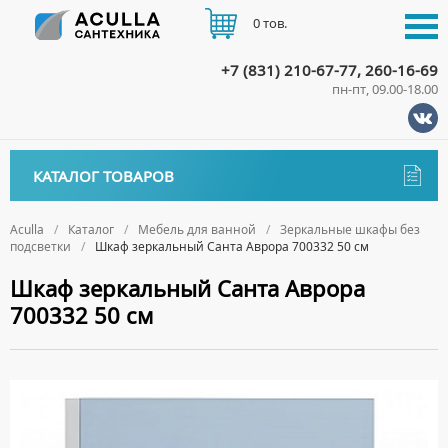
0 тов.
+7 (831) 210-67-77, 260-16-69
пн-пт, 09.00-18.00
КАТАЛОГ
КАТАЛОГ ТОВАРОВ
АКЦИИ
Аксессуары
ДОСТАВКА
Aculla
Каталог
Мебель для ванной
Зеркальные шкафы без
подсветки
Шкаф зеркальный Санта Аврора 700332 50 см
ДЕРЖАТЕЛИ
Биде
ОПЛАТА
Шкаф зеркальный Санта Аврора
ДИСПЕНСЕРЫ
НАПОЛЬНЫЕ БИДЕ
Ванны
700332 50 см
ДОЗАТОРЫ ДЛЯ МЫЛА
ПОДВЕСНЫЕ БИДЕ
АКРИЛОВЫЕ ВАННЫ
КОНТАКТЫ
Ванны комплектующие
ЕРШИКИ
КРЫШКИ ДЛЯ БИДЕ
МРАМОРНЫЕ ВАННЫ
БОКОВЫЕ ПАНЕЛИ
Водонагреватели
КРЮЧКИ
СИФОНЫ ДЛЯ БИДЕ
ОТДЕЛЬНОСТОЯЩИЕ ВАННЫ
НОЖКИ
ВОДОНАГРЕВАТЕЛИ КОМБИНИРОВАННОГО НАГРЕВА
Все для душа
МЫЛЬНИЦЫ
СТАЛЬНЫЕ ВАННЫ
ПОДГОЛОВНИКИ
ВОДОНАГРЕВАТЕЛИ КОСВЕННОГО НАГРЕВА
ПОЛОТЕНЦЕДЕРЖАТЕЛИ
ДУШЕВЫЕ ДВЕРИ
Встройка
СИДЯЧИЕ ВАННЫ