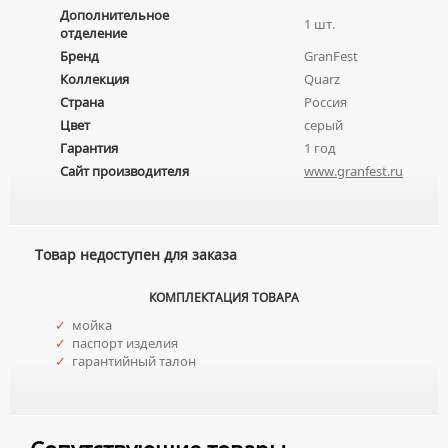
Дополнительное
МЕБЕЛЬНЫЕ УМЫВАЛЬНИКИ
ПРИСТАВНЫЕ УНИТАЗЫ
1 шт.
СМЕСИТЕЛИ НА БОРТ ВАННЫ
отделение
НАКЛАДНЫЕ УМЫВАЛЬНИКИ
УНИТАЗЫ-КОМПАКТЫ
ТЕРМОСТАТИЧЕСКИЕ СМЕСИТЕЛИ
Бренд
GranFest
ПОДВЕСНЫЕ УМЫВАЛЬНИКИ
Коллекция
Quarz
УНИТАЗЫ С БИДЕТКОЙ
ЦВЕТНЫЕ СМЕСИТЕЛИ
Страна
Россия
УМЫВАЛЬНИКИ НАД СТИРАЛЬНЫМИ МАШИНАМИ
КРЫШКИ-СИДЕНЬЯ
УГЛОВЫЕ ВЕНТИЛЯ ДЛЯ СМЕСИТЕЛЕЙ
Цвет
серый
УМЫВАЛЬНИКИ С ПЬЕДЕСТАЛАМИ
КОМПЛЕКТУЮЩИЕ ДЛЯ УНИТАЗОВ
Гарантия
1 год
ПЬЕДЕСТАЛЫ ДЛЯ УМЫВАЛЬНИКОВ
Сайт производителя
www.granfest.ru
ПОЛУПЬЕДЕСТАЛЫ ДЛЯ УМЫВАЛЬНИКОВ
Товар недоступен для заказа
КОМПЛЕКТАЦИЯ ТОВАРА
✓
мойка
✓
паспорт изделия
✓
гарантийный талон