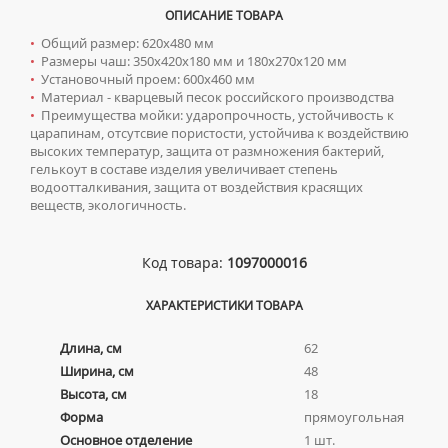
ТУМБЫ С УМЫВАЛЬНИКОМ НАПОЛЬНЫЕ
ОПИСАНИЕ ТОВАРА
СИФОНЫ ДЛЯ КУХОННЫХ МОЕК
ТУМБЫ С УМЫВАЛЬНИКОМ ПОДВЕСНЫЕ
•
Общий размер: 620х480 мм
•
Размеры чаш: 350х420х180 мм и 180х270х120 мм
ШКАФЫ НАВЕСНЫЕ
Писсуары
•
Установочный проем: 600х460 мм
•
Материал - кварцевый песок российского производства
ДЛЯ МУЖЧИН
Полотенцесушители
•
Преимущества мойки: ударопрочность, устойчивость к
царапинам, отсутсвие пористости, устойчива к воздействию
СИФОНЫ ДЛЯ ПИССУАРОВ
ВОДЯНЫЕ ПОЛОТЕНЦЕСУШИТЕЛИ
Радиаторы отопления
высоких температур, защита от размножения бактерий,
гелькоут в составе изделия увеличивает степень
СМЫВНЫЕ УСТРОЙСТВА ДЛЯ ПИССУАРОВ
ЭЛЕКТРИЧЕСКИЕ ПОЛОТЕНЦЕСУШИТЕЛИ
АЛЮМИНИЕВЫЕ РАДИАТОРЫ
Ревизионные люки
водоотталкивания, защита от воздействия красящих
веществ, экологичность.
КОМПЛЕКТУЮЩИЕ ДЛЯ ПОЛОТЕНЦЕСУШИТЕЛЕЙ
БИМЕТАЛЛИЧЕСКИЕ РАДИАТОРЫ
ЛЮКИ ПОД ПЛИТКУ
Сантехника для МГН
СТАЛЬНЫЕ РАДИАТОРЫ
ЛЮКИ ПОД ПОКРАСКУ
ИНСТАЛЛЯЦИИ ДЛЯ МГН
Смесители
Код товара:
1097000016
КОМПЛЕКТУЮЩИЕ ДЛЯ РАДИАТОРОВ
НАПОЛЬНЫЕ ЛЮКИ
ПОРУЧНИ ДЛЯ МГН
СМЕСИТЕЛИ ДЛЯ БИДЕ
Сифоны
ХАРАКТЕРИСТИКИ ТОВАРА
СМЕСИТЕЛИ ДЛЯ МГН
СМЕСИТЕЛИ ДЛЯ ВАННЫ
ДЛЯ ДУШЕВЫХ ПОДДОНОВ
Сушилки для рук
УМЫВАЛЬНИКИ ДЛЯ МГН
Длина, см
62
СМЕСИТЕЛИ ДЛЯ ДУША
ДЛЯ УМЫВАЛЬНИКОВ
АВТОМАТИЧЕСКИЕ СУШИЛКИ ДЛЯ РУК
Умывальники
Ширина, см
48
УНИТАЗЫ ДЛЯ МГН
СМЕСИТЕЛИ ДЛЯ КУХНИ
Высота, см
18
НАЖИМНЫЕ СУШИЛКИ ДЛЯ РУК
ВРЕЗНЫЕ УМЫВАЛЬНИКИ
Унитазы
СМЕСИТЕЛИ ДЛЯ УМЫВАЛЬНИКА
Форма
прямоугольная
ПОГРУЖНЫЕ СУШИЛКИ ДЛЯ РУК
ДВОЙНЫЕ УМЫВАЛЬНИКИ
Основное отделение
1 шт.
ПОДВЕСНЫЕ УНИТАЗЫ
СМЕСИТЕЛИ МОНО