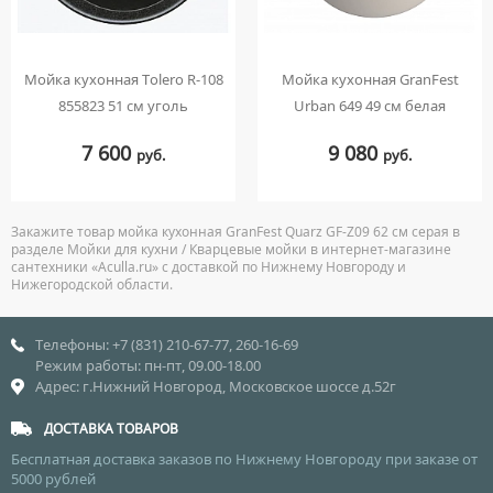
Мойка кухонная Tolero R-108
Мойка кухонная GranFest
855823 51 см уголь
Urban 649 49 см белая
7 600
9 080
руб.
руб.
Закажите товар мойка кухонная GranFest Quarz GF-Z09 62 см серая в
разделе Мойки для кухни / Кварцевые мойки в интернет-магазине
сантехники «Aculla.ru» с доставкой по Нижнему Новгороду и
Нижегородской области.
Телефоны: +7 (831) 210-67-77, 260-16-69
Режим работы: пн-пт, 09.00-18.00
Адрес: г.Нижний Новгород, Московское шоссе д.52г
ДОСТАВКА ТОВАРОВ
Бесплатная доставка заказов по Нижнему Новгороду при заказе от
5000 рублей