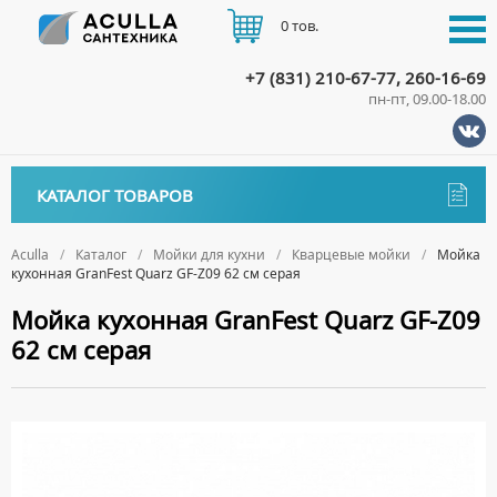
0 тов.
+7 (831) 210-67-77, 260-16-69
пн-пт, 09.00-18.00
КАТАЛОГ
КАТАЛОГ ТОВАРОВ
АКЦИИ
Аксессуары
ДОСТАВКА
Aculla
Каталог
Мойки для кухни
Кварцевые мойки
Мойка
кухонная GranFest Quarz GF-Z09 62 см серая
ДЕРЖАТЕЛИ
Биде
ОПЛАТА
Мойка кухонная GranFest Quarz GF-Z09
ДИСПЕНСЕРЫ
НАПОЛЬНЫЕ БИДЕ
Ванны
62 см серая
ДОЗАТОРЫ ДЛЯ МЫЛА
ПОДВЕСНЫЕ БИДЕ
АКРИЛОВЫЕ ВАННЫ
КОНТАКТЫ
Ванны комплектующие
ЕРШИКИ
КРЫШКИ ДЛЯ БИДЕ
МРАМОРНЫЕ ВАННЫ
БОКОВЫЕ ПАНЕЛИ
Водонагреватели
КРЮЧКИ
СИФОНЫ ДЛЯ БИДЕ
ОТДЕЛЬНОСТОЯЩИЕ ВАННЫ
НОЖКИ
ВОДОНАГРЕВАТЕЛИ КОМБИНИРОВАННОГО НАГРЕВА
Все для душа
МЫЛЬНИЦЫ
СТАЛЬНЫЕ ВАННЫ
ПОДГОЛОВНИКИ
ВОДОНАГРЕВАТЕЛИ КОСВЕННОГО НАГРЕВА
ПОЛОТЕНЦЕДЕРЖАТЕЛИ
ДУШЕВЫЕ ДВЕРИ
Встройка
СИДЯЧИЕ ВАННЫ