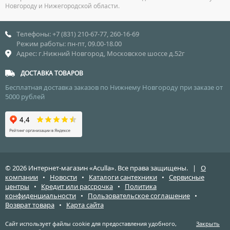
Новгороду и Нижегородской области.
Телефоны: +7 (831) 210-67-77, 260-16-69
Режим работы: пн-пт, 09.00-18.00
Адрес: г.Нижний Новгород, Московское шоссе д.52г
ДОСТАВКА ТОВАРОВ
Бесплатная доставка заказов по Нижнему Новгороду при заказе от
5000 рублей
© 2026 Интернет-магазин «Aculla». Все права защищены. |
О
компании
•
Новости
•
Каталоги сантехники
•
Сервисные
центры
•
Кредит или рассрочка
•
Политика
конфиденциальности
•
Пользовательское соглашение
•
Возврат товара
•
Карта сайта
Сайт использует файлы cookie для предоставления удобного,
Закрыть