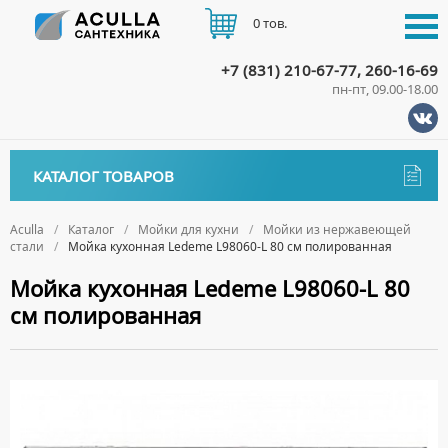
0 тов.
+7 (831) 210-67-77, 260-16-69
пн-пт, 09.00-18.00
КАТАЛОГ
КАТАЛОГ ТОВАРОВ
АКЦИИ
Аксессуары
ДОСТАВКА
Aculla
Каталог
Мойки для кухни
Мойки из нержавеющей
стали
Мойка кухонная Ledeme L98060-L 80 см полированная
ДЕРЖАТЕЛИ
Биде
ОПЛАТА
Мойка кухонная Ledeme L98060-L 80
ДИСПЕНСЕРЫ
НАПОЛЬНЫЕ БИДЕ
Ванны
см полированная
ДОЗАТОРЫ ДЛЯ МЫЛА
ПОДВЕСНЫЕ БИДЕ
АКРИЛОВЫЕ ВАННЫ
КОНТАКТЫ
Ванны комплектующие
ЕРШИКИ
КРЫШКИ ДЛЯ БИДЕ
МРАМОРНЫЕ ВАННЫ
БОКОВЫЕ ПАНЕЛИ
Водонагреватели
КРЮЧКИ
СИФОНЫ ДЛЯ БИДЕ
ОТДЕЛЬНОСТОЯЩИЕ ВАННЫ
НОЖКИ
ВОДОНАГРЕВАТЕЛИ КОМБИНИРОВАННОГО НАГРЕВА
Все для душа
МЫЛЬНИЦЫ
СТАЛЬНЫЕ ВАННЫ
ПОДГОЛОВНИКИ
ВОДОНАГРЕВАТЕЛИ КОСВЕННОГО НАГРЕВА
ПОЛОТЕНЦЕДЕРЖАТЕЛИ
ДУШЕВЫЕ ДВЕРИ
Встройка
СИДЯЧИЕ ВАННЫ