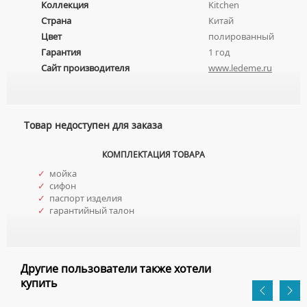
Коллекция
Kitchen
МЕБЕЛЬНЫЕ УМЫВАЛЬНИКИ
ПРИСТАВНЫЕ УНИТАЗЫ
СМЕСИТЕЛИ НА БОРТ ВАННЫ
Страна
Китай
НАКЛАДНЫЕ УМЫВАЛЬНИКИ
Цвет
полированный
УНИТАЗЫ-КОМПАКТЫ
ТЕРМОСТАТИЧЕСКИЕ СМЕСИТЕЛИ
Гарантия
1 год
ПОДВЕСНЫЕ УМЫВАЛЬНИКИ
УНИТАЗЫ С БИДЕТКОЙ
ЦВЕТНЫЕ СМЕСИТЕЛИ
Сайт производителя
www.ledeme.ru
УМЫВАЛЬНИКИ НАД СТИРАЛЬНЫМИ МАШИНАМИ
КРЫШКИ-СИДЕНЬЯ
УГЛОВЫЕ ВЕНТИЛЯ ДЛЯ СМЕСИТЕЛЕЙ
УМЫВАЛЬНИКИ С ПЬЕДЕСТАЛАМИ
КОМПЛЕКТУЮЩИЕ ДЛЯ УНИТАЗОВ
ПЬЕДЕСТАЛЫ ДЛЯ УМЫВАЛЬНИКОВ
Товар недоступен для заказа
ПОЛУПЬЕДЕСТАЛЫ ДЛЯ УМЫВАЛЬНИКОВ
КОМПЛЕКТАЦИЯ ТОВАРА
✓
мойка
✓
сифон
✓
паспорт изделия
✓
гарантийный талон
Другие пользователи также хотели
купить