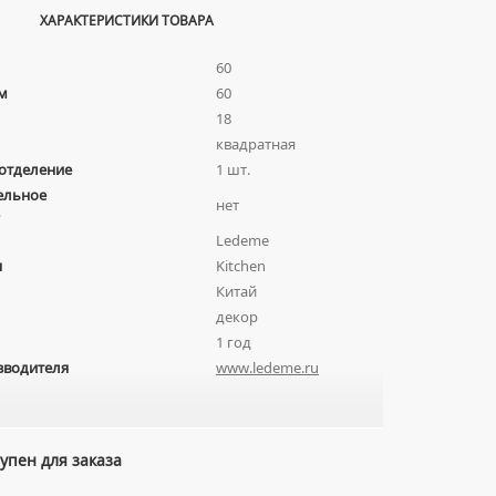
ХАРАКТЕРИСТИКИ ТОВАРА
60
м
60
18
квадратная
отделение
1 шт.
ельное
нет
Ledeme
я
Kitchen
Китай
декор
1 год
зводителя
www.ledeme.ru
упен для заказа