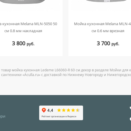
 кухонная Melana MLN-5050 50
Мойка кухонная Melana MLN-4
см 0.8 мм накладная
см 0.6 мм врезная
3 800
3 700
руб.
руб.
 товар мойка кухонная Ledeme L66060-R 60 см декор в разделе Мойки для 
 сантехники «Aculla.ru» с доставкой по Нижнему Новгороду и Нижегородск
при