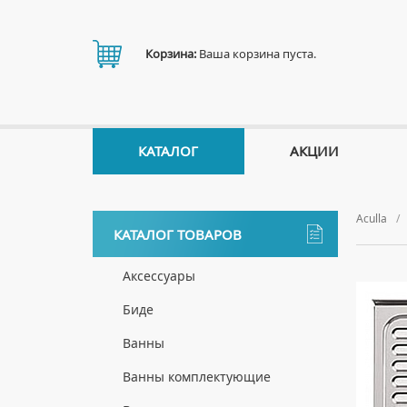
Корзина:
Ваша корзина пуста.
КАТАЛОГ
АКЦИИ
Aculla
КАТАЛОГ ТОВАРОВ
Аксессуары
ДЕРЖАТЕЛИ
Биде
ДИСПЕНСЕРЫ
НАПОЛЬНЫЕ БИДЕ
Ванны
ДОЗАТОРЫ ДЛЯ МЫЛА
ПОДВЕСНЫЕ БИДЕ
АКРИЛОВЫЕ ВАННЫ
Ванны комплектующие
ЕРШИКИ
КРЫШКИ ДЛЯ БИДЕ
МРАМОРНЫЕ ВАННЫ
БОКОВЫЕ ПАНЕЛИ