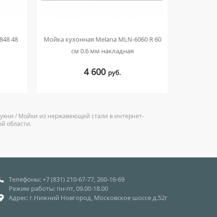
848 48
Мойка кухонная Melana MLN-6060 R 60
Мойка кух
см 0.6 мм накладная
с
4 600
руб.
кухни / Мойки из нержавеющей стали в интернет-
ой области.
Телефоны: +7 (831) 210-67-77, 260-16-69
Режим работы: пн-пт, 09.00-18.00
Адрес: г.Нижний Новгород, Московское шоссе д.52г