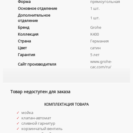
Форма
прямоугольная
МЕБЕЛЬНЫЕ УМЫВАЛЬНИКИ
ПРИСТАВНЫЕ УНИТАЗЫ
СМЕСИТЕЛИ НА БОРТ ВАННЫ
Основное отделение
1 шт.
НАКЛАДНЫЕ УМЫВАЛЬНИКИ
Дополнительное
УНИТАЗЫ-КОМПАКТЫ
ТЕРМОСТАТИЧЕСКИЕ СМЕСИТЕЛИ
1 шт.
отделение
ПОДВЕСНЫЕ УМЫВАЛЬНИКИ
УНИТАЗЫ С БИДЕТКОЙ
ЦВЕТНЫЕ СМЕСИТЕЛИ
Бренд
Grohe
УМЫВАЛЬНИКИ НАД СТИРАЛЬНЫМИ МАШИНАМИ
КРЫШКИ-СИДЕНЬЯ
Коллекция
K400
УГЛОВЫЕ ВЕНТИЛЯ ДЛЯ СМЕСИТЕЛЕЙ
УМЫВАЛЬНИКИ С ПЬЕДЕСТАЛАМИ
Страна
Германия
КОМПЛЕКТУЮЩИЕ ДЛЯ УНИТАЗОВ
Цвет
сатин
ПЬЕДЕСТАЛЫ ДЛЯ УМЫВАЛЬНИКОВ
Гарантия
5 лет
ПОЛУПЬЕДЕСТАЛЫ ДЛЯ УМЫВАЛЬНИКОВ
www.grohe-
Сайт производителя
cac.com/ru/
Товар недоступен для заказа
КОМПЛЕКТАЦИЯ ТОВАРА
✓
мойка
✓
клапан-автомат
✓
сливной гарнитур
✓
корзинчатый вентиль