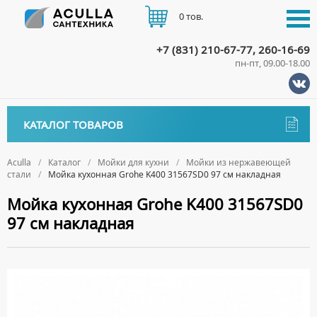
0 тов.
+7 (831) 210-67-77, 260-16-69
пн-пт, 09.00-18.00
КАТАЛОГ
КАТАЛОГ ТОВАРОВ
АКЦИИ
Аксессуары
ДОСТАВКА
Aculla
Каталог
Мойки для кухни
Мойки из нержавеющей
стали
Мойка кухонная Grohe K400 31567SD0 97 см накладная
ДЕРЖАТЕЛИ
Биде
ОПЛАТА
Мойка кухонная Grohe K400 31567SD0
ДИСПЕНСЕРЫ
НАПОЛЬНЫЕ БИДЕ
Ванны
97 см накладная
ДОЗАТОРЫ ДЛЯ МЫЛА
ПОДВЕСНЫЕ БИДЕ
АКРИЛОВЫЕ ВАННЫ
КОНТАКТЫ
Ванны комплектующие
ЕРШИКИ
КРЫШКИ ДЛЯ БИДЕ
МРАМОРНЫЕ ВАННЫ
БОКОВЫЕ ПАНЕЛИ
Водонагреватели
КРЮЧКИ
СИФОНЫ ДЛЯ БИДЕ
ОТДЕЛЬНОСТОЯЩИЕ ВАННЫ
НОЖКИ
ВОДОНАГРЕВАТЕЛИ КОМБИНИРОВАННОГО НАГРЕВА
Все для душа
МЫЛЬНИЦЫ
СТАЛЬНЫЕ ВАННЫ
ПОДГОЛОВНИКИ
ВОДОНАГРЕВАТЕЛИ КОСВЕННОГО НАГРЕВА
ПОЛОТЕНЦЕДЕРЖАТЕЛИ
ДУШЕВЫЕ ДВЕРИ
Встройка
СИДЯЧИЕ ВАННЫ