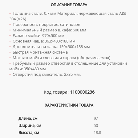
ТУМБЫ С УМЫВАЛЬНИКОМ НАПОЛЬНЫЕ
ОПИСАНИЕ ТОВАРА
СИФОНЫ ДЛЯ КУХОННЫХ МОЕК
ТУМБЫ С УМЫВАЛЬНИКОМ ПОДВЕСНЫЕ
•
Толщина стали: 0.7 мм Материал: нержавеющая сталь AISI
304 (V2A)
ШКАФЫ НАВЕСНЫЕ
Писсуары
•
Поверхность покрытие: сатиновое
•
Минимальный размер шкафа: 600 мм
ДЛЯ МУЖЧИН
Полотенцесушители
•
Размер мойки: 970x500 мм
•
Основная чаша: 363x400x188 мм
СИФОНЫ ДЛЯ ПИССУАРОВ
ВОДЯНЫЕ ПОЛОТЕНЦЕСУШИТЕЛИ
Радиаторы отопления
•
Дополнительная чаша: 150x300x188 мм
•
Быстрая монтажная система
СМЫВНЫЕ УСТРОЙСТВА ДЛЯ ПИССУАРОВ
ЭЛЕКТРИЧЕСКИЕ ПОЛОТЕНЦЕСУШИТЕЛИ
АЛЮМИНИЕВЫЕ РАДИАТОРЫ
Ревизионные люки
•
Монтаж мойки слева или справа (оборачиваемая)
•
Требуемый размер отверстия в столешнице для установки
КОМПЛЕКТУЮЩИЕ ДЛЯ ПОЛОТЕНЦЕСУШИТЕЛЕЙ
БИМЕТАЛЛИЧЕСКИЕ РАДИАТОРЫ
ЛЮКИ ПОД ПЛИТКУ
Сантехника для МГН
мойки: 950x480 мм
•
Отверстия под смеситель: 2x35 мм.
СТАЛЬНЫЕ РАДИАТОРЫ
ЛЮКИ ПОД ПОКРАСКУ
ИНСТАЛЛЯЦИИ ДЛЯ МГН
Смесители
КОМПЛЕКТУЮЩИЕ ДЛЯ РАДИАТОРОВ
НАПОЛЬНЫЕ ЛЮКИ
ПОРУЧНИ ДЛЯ МГН
СМЕСИТЕЛИ ДЛЯ БИДЕ
Сифоны
Код товара:
1100000236
СМЕСИТЕЛИ ДЛЯ МГН
СМЕСИТЕЛИ ДЛЯ ВАННЫ
ДЛЯ ДУШЕВЫХ ПОДДОНОВ
Сушилки для рук
ХАРАКТЕРИСТИКИ ТОВАРА
УМЫВАЛЬНИКИ ДЛЯ МГН
СМЕСИТЕЛИ ДЛЯ ДУША
ДЛЯ УМЫВАЛЬНИКОВ
АВТОМАТИЧЕСКИЕ СУШИЛКИ ДЛЯ РУК
Умывальники
УНИТАЗЫ ДЛЯ МГН
СМЕСИТЕЛИ ДЛЯ КУХНИ
Длина, см
97
НАЖИМНЫЕ СУШИЛКИ ДЛЯ РУК
ВРЕЗНЫЕ УМЫВАЛЬНИКИ
Унитазы
Ширина, см
50
СМЕСИТЕЛИ ДЛЯ УМЫВАЛЬНИКА
ПОГРУЖНЫЕ СУШИЛКИ ДЛЯ РУК
Высота, см
18.8
ДВОЙНЫЕ УМЫВАЛЬНИКИ
ПОДВЕСНЫЕ УНИТАЗЫ
СМЕСИТЕЛИ МОНО