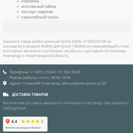
✓
корзинка
✓
монтажный набор
✓
паспорт изделия
✓
гарантийный талон
Закажите товар мойка кухонная Grohe K400+ 31569SD0 98 см
накладная в разделе Мойки для кухни / Мойки из нержавеющей стали
в интернет-магазине сантехники «Aculla.ru» с доставкой по Нижнему
Новгороду и Нижегородской области.
Телефоны: +7 (831) 210-67-77, 260-16-69
Режим работы: пн-пт, 09.00-18.00
Адрес: г.Нижний Новгород, Московское шоссе д.52г
ДОСТАВКА ТОВАРОВ
Бесплатная доставка заказов по Нижнему Новгороду при заказе от
5000 рублей