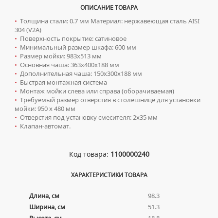
ТУМБЫ С УМЫВАЛЬНИКОМ НАПОЛЬНЫЕ
ОПИСАНИЕ ТОВАРА
СИФОНЫ ДЛЯ КУХОННЫХ МОЕК
ТУМБЫ С УМЫВАЛЬНИКОМ ПОДВЕСНЫЕ
•
Толщина стали: 0.7 мм Материал: нержавеющая сталь AISI
304 (V2A)
ШКАФЫ НАВЕСНЫЕ
Писсуары
•
Поверхность покрытие: сатиновое
•
Минимальный размер шкафа: 600 мм
ДЛЯ МУЖЧИН
Полотенцесушители
•
Размер мойки: 983x513 мм
•
Основная чаша: 363x400x188 мм
СИФОНЫ ДЛЯ ПИССУАРОВ
ВОДЯНЫЕ ПОЛОТЕНЦЕСУШИТЕЛИ
Радиаторы отопления
•
Дополнительная чаша: 150x300x188 мм
•
Быстрая монтажная система
СМЫВНЫЕ УСТРОЙСТВА ДЛЯ ПИССУАРОВ
ЭЛЕКТРИЧЕСКИЕ ПОЛОТЕНЦЕСУШИТЕЛИ
АЛЮМИНИЕВЫЕ РАДИАТОРЫ
Ревизионные люки
•
Монтаж мойки слева или справа (оборачиваемая)
•
Требуемый размер отверстия в столешнице для установки
КОМПЛЕКТУЮЩИЕ ДЛЯ ПОЛОТЕНЦЕСУШИТЕЛЕЙ
БИМЕТАЛЛИЧЕСКИЕ РАДИАТОРЫ
ЛЮКИ ПОД ПЛИТКУ
Сантехника для МГН
мойки: 950 x 480 мм
•
Отверстия под установку смесителя: 2x35 мм
СТАЛЬНЫЕ РАДИАТОРЫ
ЛЮКИ ПОД ПОКРАСКУ
ИНСТАЛЛЯЦИИ ДЛЯ МГН
•
Клапан-автомат.
Смесители
КОМПЛЕКТУЮЩИЕ ДЛЯ РАДИАТОРОВ
НАПОЛЬНЫЕ ЛЮКИ
ПОРУЧНИ ДЛЯ МГН
СМЕСИТЕЛИ ДЛЯ БИДЕ
Сифоны
Код товара:
1100000240
СМЕСИТЕЛИ ДЛЯ МГН
СМЕСИТЕЛИ ДЛЯ ВАННЫ
ДЛЯ ДУШЕВЫХ ПОДДОНОВ
Сушилки для рук
УМЫВАЛЬНИКИ ДЛЯ МГН
СМЕСИТЕЛИ ДЛЯ ДУША
ХАРАКТЕРИСТИКИ ТОВАРА
ДЛЯ УМЫВАЛЬНИКОВ
АВТОМАТИЧЕСКИЕ СУШИЛКИ ДЛЯ РУК
Умывальники
УНИТАЗЫ ДЛЯ МГН
СМЕСИТЕЛИ ДЛЯ КУХНИ
НАЖИМНЫЕ СУШИЛКИ ДЛЯ РУК
Длина, см
98.3
ВРЕЗНЫЕ УМЫВАЛЬНИКИ
Унитазы
СМЕСИТЕЛИ ДЛЯ УМЫВАЛЬНИКА
Ширина, см
51.3
ПОГРУЖНЫЕ СУШИЛКИ ДЛЯ РУК
ДВОЙНЫЕ УМЫВАЛЬНИКИ
ПОДВЕСНЫЕ УНИТАЗЫ
СМЕСИТЕЛИ МОНО