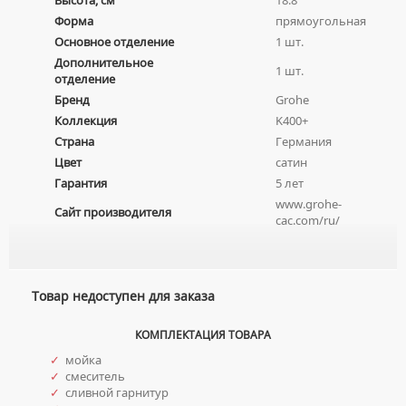
Высота, см
18.8
МЕБЕЛЬНЫЕ УМЫВАЛЬНИКИ
Форма
прямоугольная
ПРИСТАВНЫЕ УНИТАЗЫ
СМЕСИТЕЛИ НА БОРТ ВАННЫ
Основное отделение
1 шт.
НАКЛАДНЫЕ УМЫВАЛЬНИКИ
УНИТАЗЫ-КОМПАКТЫ
ТЕРМОСТАТИЧЕСКИЕ СМЕСИТЕЛИ
Дополнительное
ПОДВЕСНЫЕ УМЫВАЛЬНИКИ
1 шт.
УНИТАЗЫ С БИДЕТКОЙ
ЦВЕТНЫЕ СМЕСИТЕЛИ
отделение
УМЫВАЛЬНИКИ НАД СТИРАЛЬНЫМИ МАШИНАМИ
Бренд
Grohe
КРЫШКИ-СИДЕНЬЯ
УГЛОВЫЕ ВЕНТИЛЯ ДЛЯ СМЕСИТЕЛЕЙ
Коллекция
K400+
УМЫВАЛЬНИКИ С ПЬЕДЕСТАЛАМИ
КОМПЛЕКТУЮЩИЕ ДЛЯ УНИТАЗОВ
Страна
Германия
ПЬЕДЕСТАЛЫ ДЛЯ УМЫВАЛЬНИКОВ
Цвет
сатин
ПОЛУПЬЕДЕСТАЛЫ ДЛЯ УМЫВАЛЬНИКОВ
Гарантия
5 лет
www.grohe-
Сайт производителя
cac.com/ru/
Товар недоступен для заказа
КОМПЛЕКТАЦИЯ ТОВАРА
✓
мойка
✓
смеситель
✓
сливной гарнитур