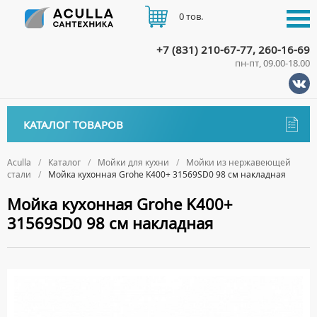
0 тов.
+7 (831) 210-67-77, 260-16-69
пн-пт, 09.00-18.00
КАТАЛОГ
КАТАЛОГ ТОВАРОВ
АКЦИИ
Аксессуары
ДОСТАВКА
Aculla
Каталог
Мойки для кухни
Мойки из нержавеющей
стали
Мойка кухонная Grohe K400+ 31569SD0 98 см накладная
ДЕРЖАТЕЛИ
Биде
ОПЛАТА
Мойка кухонная Grohe K400+
ДИСПЕНСЕРЫ
НАПОЛЬНЫЕ БИДЕ
Ванны
31569SD0 98 см накладная
ДОЗАТОРЫ ДЛЯ МЫЛА
ПОДВЕСНЫЕ БИДЕ
АКРИЛОВЫЕ ВАННЫ
КОНТАКТЫ
Ванны комплектующие
ЕРШИКИ
КРЫШКИ ДЛЯ БИДЕ
МРАМОРНЫЕ ВАННЫ
БОКОВЫЕ ПАНЕЛИ
Водонагреватели
КРЮЧКИ
СИФОНЫ ДЛЯ БИДЕ
ОТДЕЛЬНОСТОЯЩИЕ ВАННЫ
НОЖКИ
ВОДОНАГРЕВАТЕЛИ КОМБИНИРОВАННОГО НАГРЕВА
Все для душа
МЫЛЬНИЦЫ
СТАЛЬНЫЕ ВАННЫ
ПОДГОЛОВНИКИ
ВОДОНАГРЕВАТЕЛИ КОСВЕННОГО НАГРЕВА
ПОЛОТЕНЦЕДЕРЖАТЕЛИ
ДУШЕВЫЕ ДВЕРИ
Встройка
СИДЯЧИЕ ВАННЫ