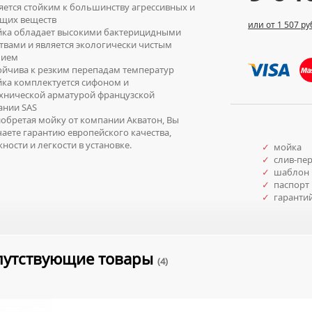
ется стойким к большинству агрессивных и
ящих веществ
или от 1 507 ру
а обладает высокими бактерицидными
твами и является экологически чистым
лием
йчива к резким перепадам температур
а комплектуется сифоном и
хнической арматурой французской
ании SAS
бретая мойку от компании Акватон, Вы
аете гарантию европейского качества,
ности и легкости в установке.
✓
мойка
✓
слив-пе
✓
шаблон
✓
паспорт 
✓
гаранти
путствующие товары
(4)