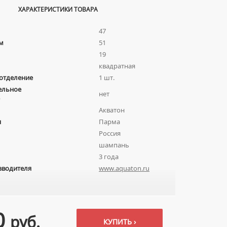
ХАРАКТЕРИСТИКИ ТОВАРА
47
м
51
19
квадратная
отделение
1 шт.
ельное
нет
Акватон
я
Парма
Россия
шампань
3 года
зводителя
www.aquaton.ru
0
руб.
КУПИТЬ ›