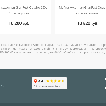
кухонная GranFest Quadro 650L
Мойка кухонная GranFest Quad
65 см чёрный
77 см песочный
10 200
10 820
руб.
руб.
 товар мойка кухонная Акватон Парма 1A713032PM290 47 см шампань в ра
 сантехники «Aculla.ru» с доставкой по Нижнему Новгороду и Нижегородск
PM290 47 см шампань можно по цене 9040 рублей (характеристики, фото, 
при