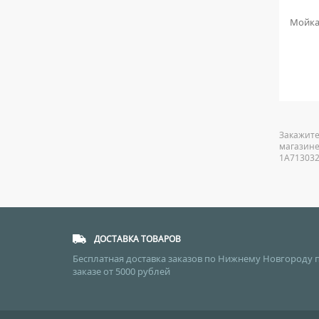
Rondo 750L
Мойка кухонная GranFest Practik 505 43
Мойка 
см терракот
8 160
руб.
Закажите
магазине
1A713032
ДОСТАВКА ТОВАРОВ
Бесплатная доставка заказов по Нижнему Новгороду 
заказе от 5000 рублей