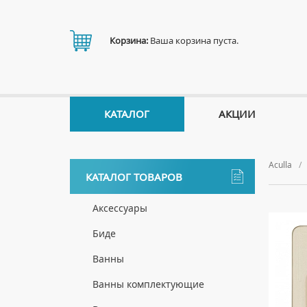
Корзина:
Ваша корзина пуста.
КАТАЛОГ
АКЦИИ
Aculla
КАТАЛОГ ТОВАРОВ
Аксессуары
ДЕРЖАТЕЛИ
Биде
ДИСПЕНСЕРЫ
НАПОЛЬНЫЕ БИДЕ
Ванны
ДОЗАТОРЫ ДЛЯ МЫЛА
ПОДВЕСНЫЕ БИДЕ
АКРИЛОВЫЕ ВАННЫ
Ванны комплектующие
ЕРШИКИ
КРЫШКИ ДЛЯ БИДЕ
МРАМОРНЫЕ ВАННЫ
БОКОВЫЕ ПАНЕЛИ