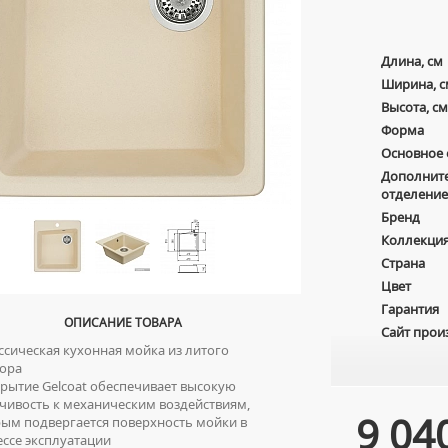
Длина, см
Ширина, с
Высота, см
Форма
Основное 
Дополнит
отделение
Бренд
Коллекци
Страна
Цвет
Гарантия
ОПИСАНИЕ ТОВАРА
Сайт прои
сическая кухонная мойка из литого
ора
ытие Gelcoat обеспечивает высокую
чивость к механическим воздействиям,
9 04
ым подвергается поверхность мойки в
ссе эксплуатации