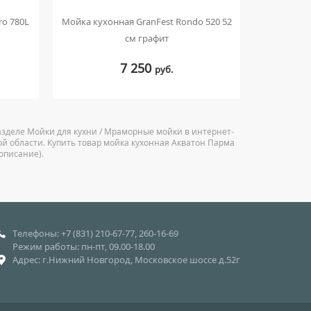
ro 780L
Мойка кухонная GranFest Rondo 520 52
Мойка кухо
см графит
7 250
руб.
зделе Мойки для кухни / Мраморные мойки в интернет-
ой области. Купить товар мойка кухонная Акватон Парма
описание).
Телефоны: +7 (831) 210-67-77, 260-16-69
Режим работы: пн-пт, 09.00-18.00
Адрес: г.Нижний Новгород, Московское шоссе д.52г