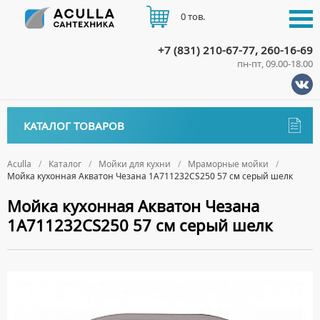
0 тов.
+7 (831) 210-67-77, 260-16-69
пн-пт, 09.00-18.00
КАТАЛОГ
КАТАЛОГ ТОВАРОВ
АКЦИИ
Аксессуары
ДОСТАВКА
Aculla
Каталог
Мойки для кухни
Мраморные мойки
Мойка кухонная Акватон Чезана 1A711232CS250 57 см серый шелк
ДЕРЖАТЕЛИ
Биде
ОПЛАТА
Мойка кухонная Акватон Чезана
ДИСПЕНСЕРЫ
НАПОЛЬНЫЕ БИДЕ
Ванны
1A711232CS250 57 см серый шелк
ДОЗАТОРЫ ДЛЯ МЫЛА
ПОДВЕСНЫЕ БИДЕ
АКРИЛОВЫЕ ВАННЫ
КОНТАКТЫ
Ванны комплектующие
ЕРШИКИ
КРЫШКИ ДЛЯ БИДЕ
МРАМОРНЫЕ ВАННЫ
БОКОВЫЕ ПАНЕЛИ
Водонагреватели
КРЮЧКИ
СИФОНЫ ДЛЯ БИДЕ
ОТДЕЛЬНОСТОЯЩИЕ ВАННЫ
НОЖКИ
ВОДОНАГРЕВАТЕЛИ КОМБИНИРОВАННОГО НАГРЕВА
Все для душа
МЫЛЬНИЦЫ
СТАЛЬНЫЕ ВАННЫ
ПОДГОЛОВНИКИ
ВОДОНАГРЕВАТЕЛИ КОСВЕННОГО НАГРЕВА
ПОЛОТЕНЦЕДЕРЖАТЕЛИ
ДУШЕВЫЕ ДВЕРИ
Встройка
СИДЯЧИЕ ВАННЫ