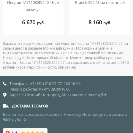
Иверия 1A711032IV240 48 см
Practik 505 43 см песочный
жемчуг
6 670
8 160
руб.
руб.
Закажите товар мойка кухонная Акватон Чезана 1A711232CS250 57 см
серый шелк в разделе Мойки для кухни / Мраморные мойки в
интернет-магазине сантехники «Aculla.ru» с доставкой по Нижнему
Новгороду и Нижегородской области. Купить товар мойка кухонная
Акватон Чезана 1A711232CS250 57 см серый шелк можно по цене 7310
рублей (характеристики, фото, описание).
Телефоны: +7 (831) 210-67-77, 260-16-69
Режим работы: пн-пт, 09.00-18.00
Адрес: г.Нижний Новгород, Московское шоссе д.52г
ДОСТАВКА ТОВАРОВ
Бесплатная доставка заказов по Нижнему Новгороду при заказе от
5000 рублей