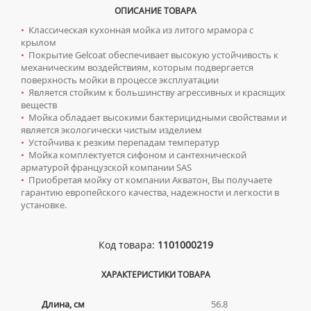
ТУМБЫ С УМЫВАЛЬНИКОМ НАПОЛЬНЫЕ
ОПИСАНИЕ ТОВАРА
СИФОНЫ ДЛЯ КУХОННЫХ МОЕК
ТУМБЫ С УМЫВАЛЬНИКОМ ПОДВЕСНЫЕ
•
Классическая кухонная мойка из литого мрамора с
крылом
ШКАФЫ НАВЕСНЫЕ
Писсуары
•
Покрытие Gelcoat обеспечивает высокую устойчивость к
механическим воздействиям, которым подвергается
ДЛЯ МУЖЧИН
Полотенцесушители
поверхность мойки в процессе эксплуатации
•
Является стойким к большинству агрессивных и красящих
СИФОНЫ ДЛЯ ПИССУАРОВ
ВОДЯНЫЕ ПОЛОТЕНЦЕСУШИТЕЛИ
Радиаторы отопления
веществ
•
Мойка обладает высокими бактерицидными свойствами и
СМЫВНЫЕ УСТРОЙСТВА ДЛЯ ПИССУАРОВ
ЭЛЕКТРИЧЕСКИЕ ПОЛОТЕНЦЕСУШИТЕЛИ
АЛЮМИНИЕВЫЕ РАДИАТОРЫ
Ревизионные люки
является экологически чистым изделием
•
Устойчива к резким перепадам температур
КОМПЛЕКТУЮЩИЕ ДЛЯ ПОЛОТЕНЦЕСУШИТЕЛЕЙ
БИМЕТАЛЛИЧЕСКИЕ РАДИАТОРЫ
ЛЮКИ ПОД ПЛИТКУ
Сантехника для МГН
•
Мойка комплектуется сифоном и сантехнической
арматурой французской компании SAS
СТАЛЬНЫЕ РАДИАТОРЫ
ЛЮКИ ПОД ПОКРАСКУ
ИНСТАЛЛЯЦИИ ДЛЯ МГН
•
Приобретая мойку от компании Акватон, Вы получаете
Смесители
КОМПЛЕКТУЮЩИЕ ДЛЯ РАДИАТОРОВ
гарантию европейского качества, надежности и легкости в
НАПОЛЬНЫЕ ЛЮКИ
ПОРУЧНИ ДЛЯ МГН
СМЕСИТЕЛИ ДЛЯ БИДЕ
установке.
Сифоны
СМЕСИТЕЛИ ДЛЯ МГН
СМЕСИТЕЛИ ДЛЯ ВАННЫ
ДЛЯ ДУШЕВЫХ ПОДДОНОВ
Сушилки для рук
УМЫВАЛЬНИКИ ДЛЯ МГН
Код товара:
1101000219
СМЕСИТЕЛИ ДЛЯ ДУША
ДЛЯ УМЫВАЛЬНИКОВ
АВТОМАТИЧЕСКИЕ СУШИЛКИ ДЛЯ РУК
Умывальники
УНИТАЗЫ ДЛЯ МГН
СМЕСИТЕЛИ ДЛЯ КУХНИ
ХАРАКТЕРИСТИКИ ТОВАРА
НАЖИМНЫЕ СУШИЛКИ ДЛЯ РУК
ВРЕЗНЫЕ УМЫВАЛЬНИКИ
Унитазы
СМЕСИТЕЛИ ДЛЯ УМЫВАЛЬНИКА
ПОГРУЖНЫЕ СУШИЛКИ ДЛЯ РУК
ДВОЙНЫЕ УМЫВАЛЬНИКИ
Длина, см
56.8
ПОДВЕСНЫЕ УНИТАЗЫ
СМЕСИТЕЛИ МОНО