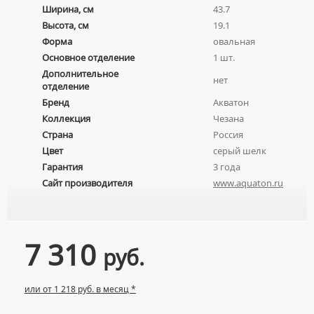
Ширина, см
43.7
МЕБЕЛЬНЫЕ УМЫВАЛЬНИКИ
ПРИСТАВНЫЕ УНИТАЗЫ
СМЕСИТЕЛИ НА БОРТ ВАННЫ
Высота, см
19.1
НАКЛАДНЫЕ УМЫВАЛЬНИКИ
УНИТАЗЫ-КОМПАКТЫ
ТЕРМОСТАТИЧЕСКИЕ СМЕСИТЕЛИ
Форма
овальная
ПОДВЕСНЫЕ УМЫВАЛЬНИКИ
Основное отделение
1 шт.
УНИТАЗЫ С БИДЕТКОЙ
ЦВЕТНЫЕ СМЕСИТЕЛИ
Дополнительное
УМЫВАЛЬНИКИ НАД СТИРАЛЬНЫМИ МАШИНАМИ
КРЫШКИ-СИДЕНЬЯ
нет
УГЛОВЫЕ ВЕНТИЛЯ ДЛЯ СМЕСИТЕЛЕЙ
отделение
УМЫВАЛЬНИКИ С ПЬЕДЕСТАЛАМИ
КОМПЛЕКТУЮЩИЕ ДЛЯ УНИТАЗОВ
Бренд
Акватон
ПЬЕДЕСТАЛЫ ДЛЯ УМЫВАЛЬНИКОВ
Коллекция
Чезана
Страна
Россия
ПОЛУПЬЕДЕСТАЛЫ ДЛЯ УМЫВАЛЬНИКОВ
Цвет
серый шелк
Гарантия
3 года
Сайт производителя
www.aquaton.ru
7 310
руб.
или от 1 218 руб. в месяц *