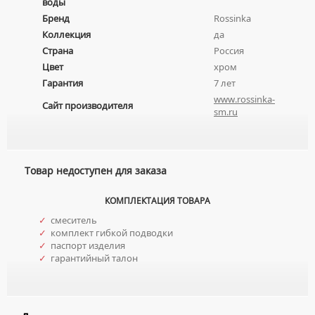
воды
НАЖИМНЫЕ СУШИЛКИ ДЛЯ РУК
ВРЕЗНЫЕ УМЫВАЛЬНИКИ
Унитазы
Бренд
Rossinka
ПОГРУЖНЫЕ СУШИЛКИ ДЛЯ РУК
ДВОЙНЫЕ УМЫВАЛЬНИКИ
Коллекция
да
ПОДВЕСНЫЕ УНИТАЗЫ
Страна
Россия
МЕБЕЛЬНЫЕ УМЫВАЛЬНИКИ
ПРИСТАВНЫЕ УНИТАЗЫ
Цвет
хром
НАКЛАДНЫЕ УМЫВАЛЬНИКИ
УНИТАЗЫ-КОМПАКТЫ
Гарантия
7 лет
ПОДВЕСНЫЕ УМЫВАЛЬНИКИ
www.rossinka-
УНИТАЗЫ С БИДЕТКОЙ
Сайт производителя
sm.ru
УМЫВАЛЬНИКИ НАД СТИРАЛЬНЫМИ МАШИНАМИ
КРЫШКИ-СИДЕНЬЯ
УМЫВАЛЬНИКИ С ПЬЕДЕСТАЛАМИ
КОМПЛЕКТУЮЩИЕ ДЛЯ УНИТАЗОВ
ПЬЕДЕСТАЛЫ ДЛЯ УМЫВАЛЬНИКОВ
Товар недоступен для заказа
ПОЛУПЬЕДЕСТАЛЫ ДЛЯ УМЫВАЛЬНИКОВ
КОМПЛЕКТАЦИЯ ТОВАРА
✓
смеситель
✓
комплект гибкой подводки
✓
паспорт изделия
✓
гарантийный талон