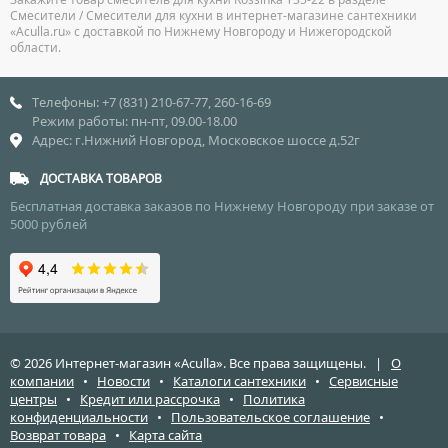
Смесители / Смесители для кухни в интернет-магазине сантехники
«Aculla.ru» с доставкой по Нижнему Новгороду и Нижегородской
области.
Телефоны: +7 (831) 210-67-77, 260-16-69
Режим работы: пн-пт, 09.00-18.00
Адрес: г.Нижний Новгород, Московское шоссе д.52г
ДОСТАВКА ТОВАРОВ
Бесплатная доставка заказов по Нижнему Новгороду при заказе от
5000 рублей
© 2026 Интернет-магазин «Aculla». Все права защищены. |
О
компании
•
Новости
•
Каталоги сантехники
•
Сервисные
центры
•
Кредит или рассрочка
•
Политика
конфиденциальности
•
Пользовательское соглашение
•
Возврат товара
•
Карта сайта