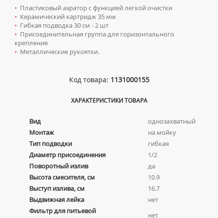
КОМПЛЕКТУЮЩИЕ ДЛЯ РАДИАТОРОВ
ТУМБЫ С УМЫВАЛЬНИКОМ НАПОЛЬНЫЕ
НАПОЛЬНЫЕ ЛЮКИ
СИФОНЫ ДЛЯ КУХОННЫХ МОЕК
•
Пластиковый аэратор с функцией легкой очистки
ПОРУЧНИ ДЛЯ МГН
СМЕСИТЕЛИ ДЛЯ БИДЕ
•
Керамический картридж 35 мм
ТУМБЫ С УМЫВАЛЬНИКОМ ПОДВЕСНЫЕ
СМЕСИТЕЛИ ДЛЯ МГН
•
Гибкая подводка 30 см - 2 шт
СМЕСИТЕЛИ ДЛЯ ВАННЫ
ШКАФЫ НАВЕСНЫЕ
•
Присоединительная группа для горизонтального
УМЫВАЛЬНИКИ ДЛЯ МГН
крепления
СМЕСИТЕЛИ ДЛЯ ДУША
•
Металлические рукоятки.
УНИТАЗЫ ДЛЯ МГН
СМЕСИТЕЛИ ДЛЯ КУХНИ
СМЕСИТЕЛИ ДЛЯ УМЫВАЛЬНИКА
Код товара:
1131000155
СМЕСИТЕЛИ МОНО
ХАРАКТЕРИСТИКИ ТОВАРА
СМЕСИТЕЛИ НА БОРТ ВАННЫ
ТЕРМОСТАТИЧЕСКИЕ СМЕСИТЕЛИ
Вид
однозахватный
ЦВЕТНЫЕ СМЕСИТЕЛИ
Монтаж
на мойку
Тип подводки
гибкая
УГЛОВЫЕ ВЕНТИЛЯ ДЛЯ СМЕСИТЕЛЕЙ
Диаметр присоединения
1/2
Поворотный излив
да
Сифоны
Высота смесителя, см
10.9
Выступ излива, см
16.7
ДЛЯ ДУШЕВЫХ ПОДДОНОВ
Сушилки для рук
Выдвижная лейка
нет
ДЛЯ УМЫВАЛЬНИКОВ
АВТОМАТИЧЕСКИЕ СУШИЛКИ ДЛЯ РУК
Умывальники
Фильтр для питьевой
нет