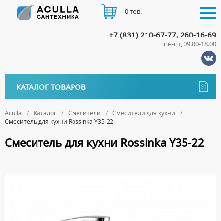
0 тов.
+7 (831) 210-67-77, 260-16-69
пн-пт, 09.00-18.00
КАТАЛОГ
КАТАЛОГ ТОВАРОВ
АКЦИИ
Аксессуары
ДОСТАВКА
Aculla
Каталог
Смесители
Смесители для кухни
Смеситель для кухни Rossinka Y35-22
ДЕРЖАТЕЛИ
Биде
ОПЛАТА
Смеситель для кухни Rossinka Y35-22
ДИСПЕНСЕРЫ
НАПОЛЬНЫЕ БИДЕ
Ванны
ДОЗАТОРЫ ДЛЯ МЫЛА
ПОДВЕСНЫЕ БИДЕ
АКРИЛОВЫЕ ВАННЫ
КОНТАКТЫ
Ванны комплектующие
ЕРШИКИ
КРЫШКИ ДЛЯ БИДЕ
МРАМОРНЫЕ ВАННЫ
БОКОВЫЕ ПАНЕЛИ
Водонагреватели
КРЮЧКИ
СИФОНЫ ДЛЯ БИДЕ
ОТДЕЛЬНОСТОЯЩИЕ ВАННЫ
НОЖКИ
ВОДОНАГРЕВАТЕЛИ КОМБИНИРОВАННОГО НАГРЕВА
Все для душа
МЫЛЬНИЦЫ
СТАЛЬНЫЕ ВАННЫ
ПОДГОЛОВНИКИ
ВОДОНАГРЕВАТЕЛИ КОСВЕННОГО НАГРЕВА
ПОЛОТЕНЦЕДЕРЖАТЕЛИ
ДУШЕВЫЕ ДВЕРИ
Встройка
СИДЯЧИЕ ВАННЫ