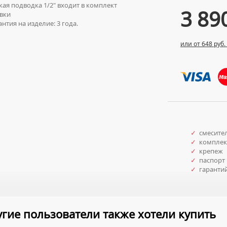
ая подводка 1/2" входит в комплект
3 89
вки
нтия на изделие: 3 года.
или от 648 руб.
✓
смесите
✓
комплект
✓
крепеж
✓
паспорт 
✓
гаранти
гие пользователи также хотели купить