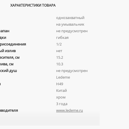
ХАРАКТЕРИСТИКИ ТОВАРА
однозахватный
на умывальник
лапан
не предусмотрен
дки
гибкая
присоединения
1/2
ый излив
нет
есителя, см
15.2
лива, см
10.3
ский душ
не предусмотрен
Ledeme
я
H49
Китай
хром
3 года
зводителя
www.ledeme.ru