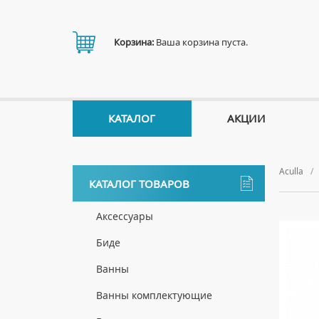
Корзина:
Ваша корзина пуста.
КАТАЛОГ
АКЦИИ
Aculla
КАТАЛОГ ТОВАРОВ
Аксессуары
ДЕРЖАТЕЛИ
Биде
ДИСПЕНСЕРЫ
НАПОЛЬНЫЕ БИДЕ
Ванны
ДОЗАТОРЫ ДЛЯ МЫЛА
ПОДВЕСНЫЕ БИДЕ
АКРИЛОВЫЕ ВАННЫ
Ванны комплектующие
ЕРШИКИ
КРЫШКИ ДЛЯ БИДЕ
МРАМОРНЫЕ ВАННЫ
БОКОВЫЕ ПАНЕЛИ