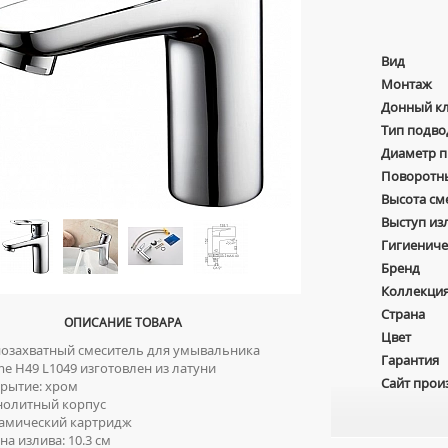
Вид
Монтаж
Донный к
Тип подво
Диаметр 
Поворотн
Высота см
Выступ из
Гигиениче
Бренд
Коллекци
Страна
ОПИСАНИЕ ТОВАРА
Цвет
захватный смеситель для умывальника
Гарантия
e H49 L1049 изготовлен из латуни
Сайт прои
рытие: хром
олитный корпус
амический картридж
а излива: 10.3 см