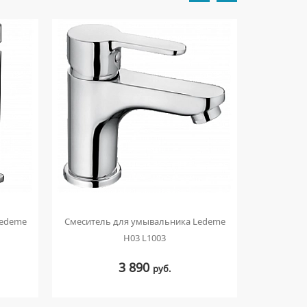
Ledeme
Смеситель для умывальника Ledeme
Смеситель
H03 L1003
3 890
руб.