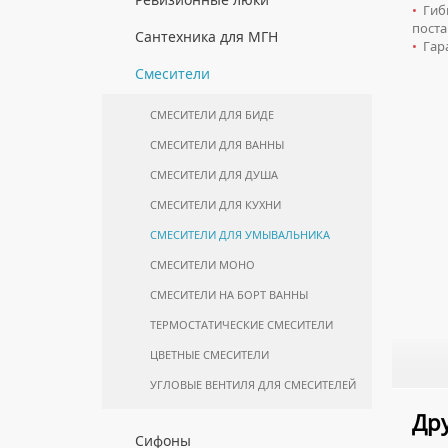
ПОЛОТЕНЦЕСУШИТЕЛИ
•
Гибк
КОМПЛЕКТУЮЩИЕ ДЛЯ
МОЙКИ ИЗ НЕРЖАВЕЮЩЕЙ СТАЛИ
БИМЕТАЛЛИЧЕСКИЕ РАДИАТОРЫ
поста
ПОЛУПЕНАЛЫ НАПОЛЬНЫЕ
ИНСТАЛЛЯЦИЙ
КОМПЛЕКТУЮЩИЕ ДЛЯ
ЛЮКИ ПОД ПЛИТКУ
Сантехника для МГН
•
Гара
ПОЛОТЕНЦЕСУШИТЕЛЕЙ
МРАМОРНЫЕ МОЙКИ
СТАЛЬНЫЕ РАДИАТОРЫ
ПОЛУПЕНАЛЫ ПОДВЕСНЫЕ
ЛЮКИ ПОД ПОКРАСКУ
ИНСТАЛЛЯЦИИ ДЛЯ МГН
Смесители
ПРОФЕССИОНАЛЬНЫЕ МОЙКИ
КОМПЛЕКТУЮЩИЕ ДЛЯ РАДИАТОРОВ
ТУМБЫ С УМЫВАЛЬНИКОМ
НАПОЛЬНЫЕ ЛЮКИ
ПОРУЧНИ ДЛЯ МГН
НАПОЛЬНЫЕ
СИФОНЫ ДЛЯ КУХОННЫХ МОЕК
СМЕСИТЕЛИ ДЛЯ БИДЕ
СМЕСИТЕЛИ ДЛЯ МГН
ТУМБЫ С УМЫВАЛЬНИКОМ
СМЕСИТЕЛИ ДЛЯ ВАННЫ
ПОДВЕСНЫЕ
УМЫВАЛЬНИКИ ДЛЯ МГН
СМЕСИТЕЛИ ДЛЯ ДУША
ШКАФЫ НАВЕСНЫЕ
УНИТАЗЫ ДЛЯ МГН
СМЕСИТЕЛИ ДЛЯ КУХНИ
СМЕСИТЕЛИ ДЛЯ УМЫВАЛЬНИКА
СМЕСИТЕЛИ МОНО
СМЕСИТЕЛИ НА БОРТ ВАННЫ
ТЕРМОСТАТИЧЕСКИЕ СМЕСИТЕЛИ
ЦВЕТНЫЕ СМЕСИТЕЛИ
УГЛОВЫЕ ВЕНТИЛЯ ДЛЯ СМЕСИТЕЛЕЙ
Дру
Сифоны