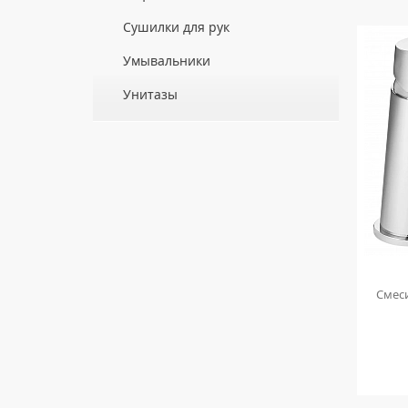
ДЛЯ ДУШЕВЫХ ПОДДОНОВ
Сушилки для рук
ДЛЯ УМЫВАЛЬНИКОВ
АВТОМАТИЧЕСКИЕ СУШИЛКИ ДЛЯ РУК
Умывальники
НАЖИМНЫЕ СУШИЛКИ ДЛЯ РУК
ВРЕЗНЫЕ УМЫВАЛЬНИКИ
Унитазы
ПОГРУЖНЫЕ СУШИЛКИ ДЛЯ РУК
ДВОЙНЫЕ УМЫВАЛЬНИКИ
ПОДВЕСНЫЕ УНИТАЗЫ
МЕБЕЛЬНЫЕ УМЫВАЛЬНИКИ
ПРИСТАВНЫЕ УНИТАЗЫ
НАКЛАДНЫЕ УМЫВАЛЬНИКИ
УНИТАЗЫ-КОМПАКТЫ
ПОДВЕСНЫЕ УМЫВАЛЬНИКИ
УНИТАЗЫ С БИДЕТКОЙ
УМЫВАЛЬНИКИ НАД СТИРАЛЬНЫМИ
КРЫШКИ-СИДЕНЬЯ
МАШИНАМИ
КОМПЛЕКТУЮЩИЕ ДЛЯ УНИТАЗОВ
УМЫВАЛЬНИКИ С ПЬЕДЕСТАЛАМИ
ка Ledeme
Смеситель для умывальника Ledeme
Смес
ПЬЕДЕСТАЛЫ ДЛЯ УМЫВАЛЬНИКОВ
H89 L1089
ПОЛУПЬЕДЕСТАЛЫ ДЛЯ
УМЫВАЛЬНИКОВ
4 490
руб.