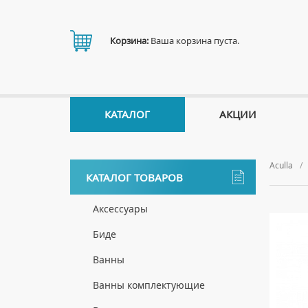
Корзина:
Ваша корзина пуста.
КАТАЛОГ
АКЦИИ
Aculla
КАТАЛОГ ТОВАРОВ
Аксессуары
ДЕРЖАТЕЛИ
Биде
ДИСПЕНСЕРЫ
НАПОЛЬНЫЕ БИДЕ
Ванны
ДОЗАТОРЫ ДЛЯ МЫЛА
ПОДВЕСНЫЕ БИДЕ
АКРИЛОВЫЕ ВАННЫ
Ванны комплектующие
ЕРШИКИ
КРЫШКИ ДЛЯ БИДЕ
МРАМОРНЫЕ ВАННЫ
БОКОВЫЕ ПАНЕЛИ