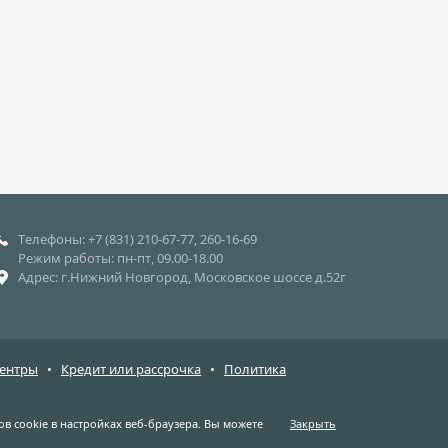
Телефоны: +7 (831) 210-67-77, 260-16-69
Режим работы: пн-пт, 09.00-18.00
Адрес: г.Нижний Новгород, Московское шоссе д.52г
центры
•
Кредит или рассрочка
•
Политика
в cookie в настройках веб-браузера. Вы можете
Закрыть