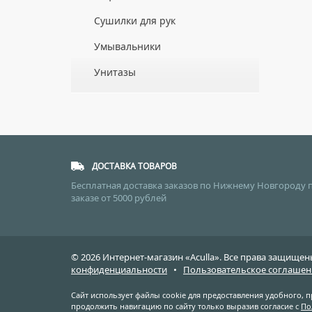
ДЛЯ ДУШЕВЫХ ПОДДОНОВ
Сушилки для рук
ДЛЯ УМЫВАЛЬНИКОВ
АВТОМАТИЧЕСКИЕ СУШИЛКИ ДЛЯ РУК
Умывальники
НАЖИМНЫЕ СУШИЛКИ ДЛЯ РУК
ВРЕЗНЫЕ УМЫВАЛЬНИКИ
Унитазы
ПОГРУЖНЫЕ СУШИЛКИ ДЛЯ РУК
ДВОЙНЫЕ УМЫВАЛЬНИКИ
ПОДВЕСНЫЕ УНИТАЗЫ
МЕБЕЛЬНЫЕ УМЫВАЛЬНИКИ
ПРИСТАВНЫЕ УНИТАЗЫ
НАКЛАДНЫЕ УМЫВАЛЬНИКИ
УНИТАЗЫ-КОМПАКТЫ
ПОДВЕСНЫЕ УМЫВАЛЬНИКИ
УНИТАЗЫ С БИДЕТКОЙ
ДОСТАВКА ТОВАРОВ
УМЫВАЛЬНИКИ НАД СТИРАЛЬНЫМИ
КРЫШКИ-СИДЕНЬЯ
МАШИНАМИ
Бесплатная доставка заказов по Нижнему Новгороду 
заказе от 5000 рублей
КОМПЛЕКТУЮЩИЕ ДЛЯ УНИТАЗОВ
УМЫВАЛЬНИКИ С ПЬЕДЕСТАЛАМИ
ПЬЕДЕСТАЛЫ ДЛЯ УМЫВАЛЬНИКОВ
ПОЛУПЬЕДЕСТАЛЫ ДЛЯ
© 2026 Интернет-магазин «Aculla». Все права защищ
УМЫВАЛЬНИКОВ
конфиденциальности
•
Пользовательское соглашен
Сайт использует файлы cookie для предоставления удобного, 
продолжить навигацию по сайту только выразив согласие с
По