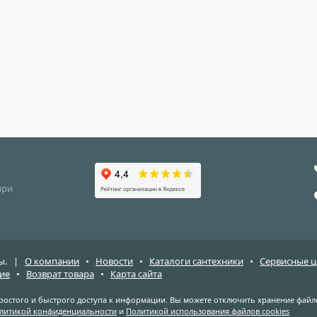
при
ены. |
О компании
•
Новости
•
Каталоги сантехники
•
Сервисные 
ие
•
Возврат товара
•
Карта сайта
простого и быстрого доступа к информации. Вы можете отключить хранение файло
литикой конфиденциальности
и
Политикой использования файлов cookies