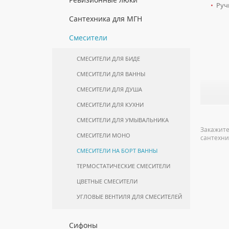
ПОЛОТЕНЦЕСУШИТЕЛИ
•
Ручн
КОМПЛЕКТУЮЩИЕ ДЛЯ
МОЙКИ ИЗ НЕРЖАВЕЮЩЕЙ СТАЛИ
БИМЕТАЛЛИЧЕСКИЕ РАДИАТОРЫ
ПОЛУПЕНАЛЫ НАПОЛЬНЫЕ
ИНСТАЛЛЯЦИЙ
КОМПЛЕКТУЮЩИЕ ДЛЯ
ЛЮКИ ПОД ПЛИТКУ
Сантехника для МГН
ПОЛОТЕНЦЕСУШИТЕЛЕЙ
МРАМОРНЫЕ МОЙКИ
СТАЛЬНЫЕ РАДИАТОРЫ
ПОЛУПЕНАЛЫ ПОДВЕСНЫЕ
ЛЮКИ ПОД ПОКРАСКУ
ИНСТАЛЛЯЦИИ ДЛЯ МГН
Смесители
ПРОФЕССИОНАЛЬНЫЕ МОЙКИ
КОМПЛЕКТУЮЩИЕ ДЛЯ РАДИАТОРОВ
ТУМБЫ С УМЫВАЛЬНИКОМ
НАПОЛЬНЫЕ ЛЮКИ
ПОРУЧНИ ДЛЯ МГН
НАПОЛЬНЫЕ
СИФОНЫ ДЛЯ КУХОННЫХ МОЕК
СМЕСИТЕЛИ ДЛЯ БИДЕ
СМЕСИТЕЛИ ДЛЯ МГН
ТУМБЫ С УМЫВАЛЬНИКОМ
СМЕСИТЕЛИ ДЛЯ ВАННЫ
ПОДВЕСНЫЕ
УМЫВАЛЬНИКИ ДЛЯ МГН
СМЕСИТЕЛИ ДЛЯ ДУША
ШКАФЫ НАВЕСНЫЕ
УНИТАЗЫ ДЛЯ МГН
СМЕСИТЕЛИ ДЛЯ КУХНИ
СМЕСИТЕЛИ ДЛЯ УМЫВАЛЬНИКА
Закажите
СМЕСИТЕЛИ МОНО
сантехни
СМЕСИТЕЛИ НА БОРТ ВАННЫ
ТЕРМОСТАТИЧЕСКИЕ СМЕСИТЕЛИ
ЦВЕТНЫЕ СМЕСИТЕЛИ
УГЛОВЫЕ ВЕНТИЛЯ ДЛЯ СМЕСИТЕЛЕЙ
Сифоны