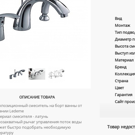
Вид
Монтаж
Тип подво
Диаметр 
Высота см
Выступ из
Материал
Бренд
Коллекци
Страна
Цвет
Гарантия
ОПИСАНИЕ ТОВАРА
Сайт прои
позиционный смеситель на борт ванны от
ании Ledeme
риал смесителя - латунь
захватный рычаг управления поток воды
Товар недост
жет быстро подобрать необходимую
ературу