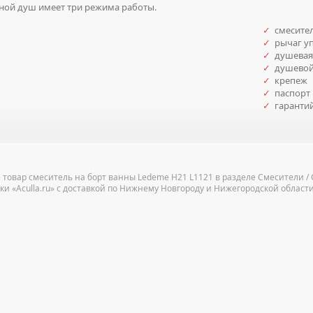
ой душ имеет три режима работы.
✓
смесите
✓
рычаг у
✓
душевая
✓
душевой
✓
крепеж
✓
паспорт 
✓
гаранти
 товар смеситель на борт ванны Ledeme H21 L1121 в разделе Смесители /
ки «Aculla.ru» с доставкой по Нижнему Новгороду и Нижегородской области