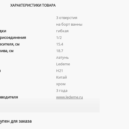
ХАРАКТЕРИСТИКИ ТОВАРА
3 отверстия
на борт ванны
дки
гибкая
присоединения
1/2
есителя, см
15.4
лива, см
18.7
латунь
Ledeme
я
H21
Китай
хром
3 года
зводителя
www.ledeme.ru
упен для заказа