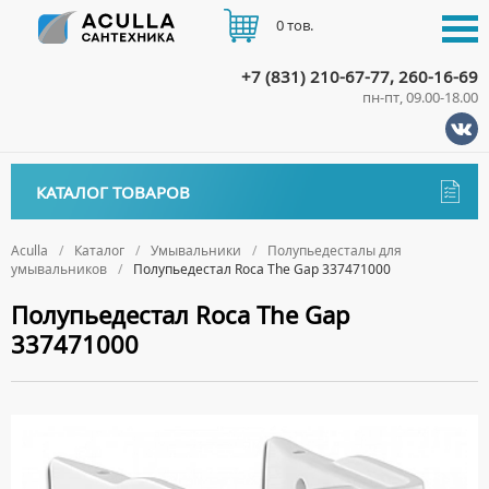
0 тов.
+7 (831) 210-67-77, 260-16-69
пн-пт, 09.00-18.00
КАТАЛОГ
КАТАЛОГ ТОВАРОВ
АКЦИИ
Аксессуары
ДОСТАВКА
Aculla
Каталог
Умывальники
Полупьедесталы для
умывальников
Полупьедестал Roca The Gap 337471000
ДЕРЖАТЕЛИ
Биде
ОПЛАТА
Полупьедестал Roca The Gap
ДИСПЕНСЕРЫ
НАПОЛЬНЫЕ БИДЕ
Ванны
337471000
ДОЗАТОРЫ ДЛЯ МЫЛА
ПОДВЕСНЫЕ БИДЕ
АКРИЛОВЫЕ ВАННЫ
КОНТАКТЫ
Ванны комплектующие
ЕРШИКИ
КРЫШКИ ДЛЯ БИДЕ
МРАМОРНЫЕ ВАННЫ
БОКОВЫЕ ПАНЕЛИ
Водонагреватели
КРЮЧКИ
СИФОНЫ ДЛЯ БИДЕ
ОТДЕЛЬНОСТОЯЩИЕ ВАННЫ
НОЖКИ
ВОДОНАГРЕВАТЕЛИ КОМБИНИРОВАННОГО НАГРЕВА
Все для душа
МЫЛЬНИЦЫ
СТАЛЬНЫЕ ВАННЫ
ПОДГОЛОВНИКИ
ВОДОНАГРЕВАТЕЛИ КОСВЕННОГО НАГРЕВА
ПОЛОТЕНЦЕДЕРЖАТЕЛИ
ДУШЕВЫЕ ДВЕРИ
Встройка
СИДЯЧИЕ ВАННЫ