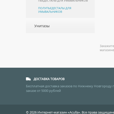
ПЬЕДЕСТАЛЫ ДЛЯ УМЫВАЛЬНИКОВ
ПОЛУПЬЕДЕСТАЛЫ ДЛЯ
УМЫВАЛЬНИКОВ
Унитазы
ПОДВЕСНЫЕ УНИТАЗЫ
ПРИСТАВНЫЕ УНИТАЗЫ
Закажите
УНИТАЗЫ-КОМПАКТЫ
магазине
УНИТАЗЫ С БИДЕТКОЙ
КРЫШКИ-СИДЕНЬЯ
КОМПЛЕКТУЮЩИЕ ДЛЯ УНИТАЗОВ
ДОСТАВКА ТОВАРОВ
Бесплатная доставка заказов по Нижнему Новгороду 
заказе от 5000 рублей
© 2026 Интернет-магазин «Aculla». Все права защищ