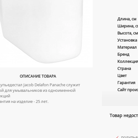
Длина, см
Ширина, с
Высота, см
Установка
Материал
Бренд
Коллекци
Страна
Цвет
ОПИСАНИЕ ТОВАРА
Гарантия
пьедестал Jacob Delafon Panache служит
Сайт прои
ой для умывальников из одноименной
екций
нтия на изделие - 25 лет.
Товар недост
✓
полупье