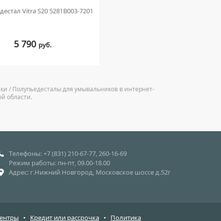
естал Vitra S20 5281B003-7201
5 790
руб.
ики / Полупьедесталы для умывальников в интернет-
ой области.
Телефоны: +7 (831) 210-67-77, 260-16-69
Режим работы: пн-пт, 09.00-18.00
Адрес: г.Нижний Новгород, Московское шоссе д.52г
центры
•
Кредит или рассрочка
•
Политика