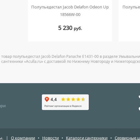
Полупьедестал Jacob Delafon Odeon Up
Полупьед
18566W-00
5 230
руб.
 товар полупьедестал Jacob Delafon Panache E1431-00 в разделе Умывальн
 сантехники «Aculla.ru» с доставкой по Нижнему Новгороду и Нижегородск
при
ены. |
О компании
•
Новости
•
Каталоги сантехники
•
Сервисные 