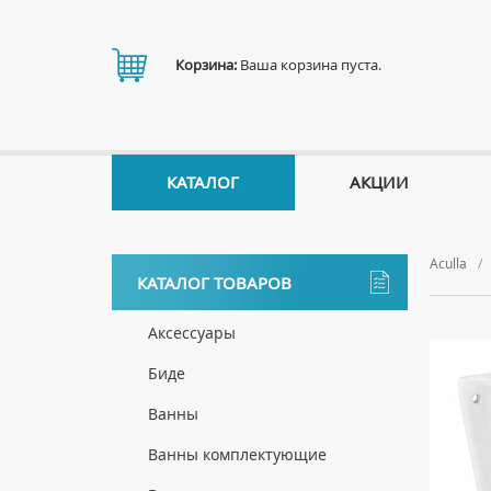
Корзина:
Ваша корзина пуста.
КАТАЛОГ
АКЦИИ
Aculla
КАТАЛОГ ТОВАРОВ
Аксессуары
ДЕРЖАТЕЛИ
Биде
ДИСПЕНСЕРЫ
НАПОЛЬНЫЕ БИДЕ
Ванны
ДОЗАТОРЫ ДЛЯ МЫЛА
ПОДВЕСНЫЕ БИДЕ
АКРИЛОВЫЕ ВАННЫ
Ванны комплектующие
ЕРШИКИ
КРЫШКИ ДЛЯ БИДЕ
МРАМОРНЫЕ ВАННЫ
БОКОВЫЕ ПАНЕЛИ