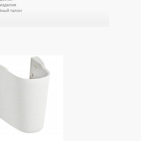
изделия
йный талон