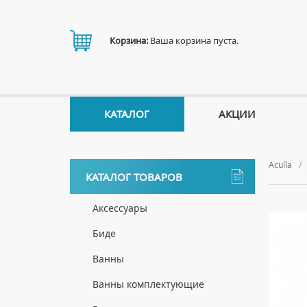
Корзина:
Ваша корзина пуста.
КАТАЛОГ
АКЦИИ
Aculla
КАТАЛОГ ТОВАРОВ
Аксессуары
ДЕРЖАТЕЛИ
Биде
ДИСПЕНСЕРЫ
НАПОЛЬНЫЕ БИДЕ
Ванны
ДОЗАТОРЫ ДЛЯ МЫЛА
ПОДВЕСНЫЕ БИДЕ
АКРИЛОВЫЕ ВАННЫ
Ванны комплектующие
ЕРШИКИ
КРЫШКИ ДЛЯ БИДЕ
МРАМОРНЫЕ ВАННЫ
БОКОВЫЕ ПАНЕЛИ