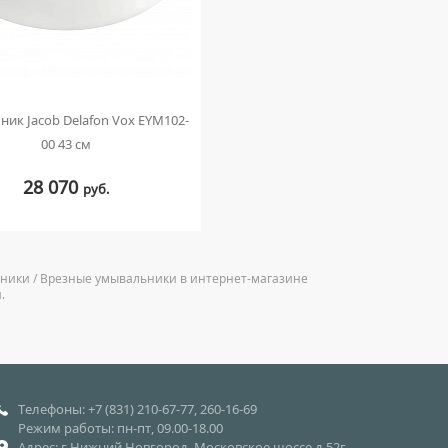
ик Jacob Delafon Vox EYM102-
00 43 см
28 070
руб.
ьники / Врезные умывальники в интернет-магазине
.
Телефоны: +7 (831) 210-67-77, 260-16-69
Режим работы: пн-пт, 09.00-18.00
Адрес: г.Нижний Новгород, Московское шоссе д.52г