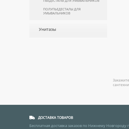
ПЬЕДЕСТАЛЫ ДЛЯ УМЫВАЛЬНИКОВ
ПОЛУПЬЕДЕСТАЛЫ ДЛЯ
УМЫВАЛЬНИКОВ
Унитазы
ПОДВЕСНЫЕ УНИТАЗЫ
ПРИСТАВНЫЕ УНИТАЗЫ
УНИТАЗЫ-КОМПАКТЫ
УНИТАЗЫ С БИДЕТКОЙ
КРЫШКИ-СИДЕНЬЯ
Закажите
КОМПЛЕКТУЮЩИЕ ДЛЯ УНИТАЗОВ
сантехни
ДОСТАВКА ТОВАРОВ
Бесплатная доставка заказов по Нижнему Новгороду 