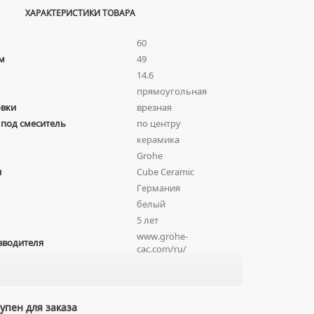
ХАРАКТЕРИСТИКИ ТОВАРА
60
м
49
14.6
прямоугольная
овки
врезная
 под смеситель
по центру
керамика
Grohe
я
Cube Ceramic
Германия
белый
5 лет
www.grohe-
зводителя
cac.com/ru/
упен для заказа