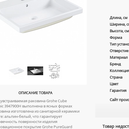
Длина, см
Ширина, с
Высота, см
Форма
Тип устан
Отверстие
Материал
Бренд
Коллекци
Страна
Цвет
Гарантия
ОПИСАНИЕ ТОВАРА
Сайт прои
встраиваемая раковина Grohe Cube
ic 3947900H выполнена в ясных формах
вина изготовлена из санитарной керамики
те: альпин-белый, что гарантирует
вечность поверхности изделия
Товар недост
вационное покрытие Grohe PureGuard