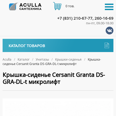
0 тов.
+7 (831) 210-67-77, 260-16-69
пн-пт, 09.00-18.00
КАТАЛОГ
КАТАЛОГ ТОВАРОВ
АКЦИИ
Аксессуары
ДОСТАВКА
Aculla
Каталог
Унитазы
Крышки-сиденья
Крышка-
сиденье Cersanit Granta DS-GRA-DL-t микролифт
ДЕРЖАТЕЛИ
Биде
ОПЛАТА
Крышка-сиденье Cersanit Granta DS-
ДИСПЕНСЕРЫ
НАПОЛЬНЫЕ БИДЕ
Ванны
GRA-DL-t микролифт
ДОЗАТОРЫ ДЛЯ МЫЛА
ПОДВЕСНЫЕ БИДЕ
АКРИЛОВЫЕ ВАННЫ
КОНТАКТЫ
Ванны комплектующие
ЕРШИКИ
КРЫШКИ ДЛЯ БИДЕ
МРАМОРНЫЕ ВАННЫ
БОКОВЫЕ ПАНЕЛИ
Водонагреватели
КРЮЧКИ
СИФОНЫ ДЛЯ БИДЕ
ОТДЕЛЬНОСТОЯЩИЕ ВАННЫ
НОЖКИ
ВОДОНАГРЕВАТЕЛИ КОМБИНИРОВАННОГО НАГРЕВА
Все для душа
МЫЛЬНИЦЫ
СТАЛЬНЫЕ ВАННЫ
ПОДГОЛОВНИКИ
ВОДОНАГРЕВАТЕЛИ КОСВЕННОГО НАГРЕВА
ПОЛОТЕНЦЕДЕРЖАТЕЛИ
ДУШЕВЫЕ ДВЕРИ
Встройка
СИДЯЧИЕ ВАННЫ