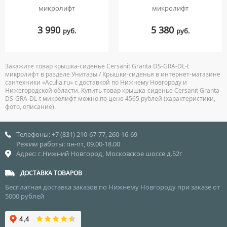
микролифт
микролифт
3 990
5 380
руб.
руб.
Закажите товар крышка-сиденье Cersanit Granta DS-GRA-DL-t
микролифт в разделе Унитазы / Крышки-сиденья в интернет-магазине
сантехники «Aculla.ru» с доставкой по Нижнему Новгороду и
Нижегородской области. Купить товар крышка-сиденье Cersanit Granta
DS-GRA-DL-t микролифт можно по цене 4565 рублей (характеристики,
фото, описание).
Телефоны: +7 (831) 210-67-77, 260-16-69
Режим работы: пн-пт, 09.00-18.00
Адрес: г.Нижний Новгород, Московское шоссе д.52г
ДОСТАВКА ТОВАРОВ
Бесплатная доставка заказов по Нижнему Новгороду при заказе от
5000 рублей