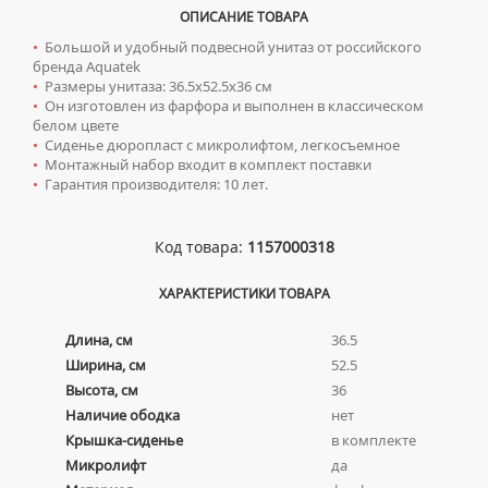
КОМПЛЕКТУЮЩИЕ ДЛЯ РАДИАТОРОВ
ТУМБЫ С УМЫВАЛЬНИКОМ НАПОЛЬНЫЕ
НАПОЛЬНЫЕ ЛЮКИ
СИФОНЫ ДЛЯ КУХОННЫХ МОЕК
ОПИСАНИЕ ТОВАРА
ПОРУЧНИ ДЛЯ МГН
СМЕСИТЕЛИ ДЛЯ БИДЕ
Сифоны
ТУМБЫ С УМЫВАЛЬНИКОМ ПОДВЕСНЫЕ
•
Большой и удобный подвесной унитаз от российского
СМЕСИТЕЛИ ДЛЯ МГН
СМЕСИТЕЛИ ДЛЯ ВАННЫ
бренда Aquatek
ДЛЯ ДУШЕВЫХ ПОДДОНОВ
Сушилки для рук
ШКАФЫ НАВЕСНЫЕ
УМЫВАЛЬНИКИ ДЛЯ МГН
•
Размеры унитаза: 36.5х52.5х36 см
СМЕСИТЕЛИ ДЛЯ ДУША
ДЛЯ УМЫВАЛЬНИКОВ
•
Он изготовлен из фарфора и выполнен в классическом
АВТОМАТИЧЕСКИЕ СУШИЛКИ ДЛЯ РУК
Умывальники
УНИТАЗЫ ДЛЯ МГН
СМЕСИТЕЛИ ДЛЯ КУХНИ
белом цвете
НАЖИМНЫЕ СУШИЛКИ ДЛЯ РУК
•
Сиденье дюропласт с микролифтом, легкосъемное
ВРЕЗНЫЕ УМЫВАЛЬНИКИ
Унитазы
СМЕСИТЕЛИ ДЛЯ УМЫВАЛЬНИКА
•
Монтажный набор входит в комплект поставки
ПОГРУЖНЫЕ СУШИЛКИ ДЛЯ РУК
ДВОЙНЫЕ УМЫВАЛЬНИКИ
•
Гарантия производителя: 10 лет.
СМЕСИТЕЛИ МОНО
ПОДВЕСНЫЕ УНИТАЗЫ
МЕБЕЛЬНЫЕ УМЫВАЛЬНИКИ
СМЕСИТЕЛИ НА БОРТ ВАННЫ
ПРИСТАВНЫЕ УНИТАЗЫ
НАКЛАДНЫЕ УМЫВАЛЬНИКИ
Код товара:
1157000318
ТЕРМОСТАТИЧЕСКИЕ СМЕСИТЕЛИ
УНИТАЗЫ-КОМПАКТЫ
ПОДВЕСНЫЕ УМЫВАЛЬНИКИ
ЦВЕТНЫЕ СМЕСИТЕЛИ
УНИТАЗЫ С БИДЕТКОЙ
ХАРАКТЕРИСТИКИ ТОВАРА
УМЫВАЛЬНИКИ НАД СТИРАЛЬНЫМИ МАШИНАМИ
УГЛОВЫЕ ВЕНТИЛЯ ДЛЯ СМЕСИТЕЛЕЙ
КРЫШКИ-СИДЕНЬЯ
Длина, см
36.5
УМЫВАЛЬНИКИ С ПЬЕДЕСТАЛАМИ
КОМПЛЕКТУЮЩИЕ ДЛЯ УНИТАЗОВ
Ширина, см
52.5
ПЬЕДЕСТАЛЫ ДЛЯ УМЫВАЛЬНИКОВ
Высота, см
36
ПОЛУПЬЕДЕСТАЛЫ ДЛЯ УМЫВАЛЬНИКОВ
Наличие ободка
нет
Крышка-сиденье
в комплекте
Микролифт
да