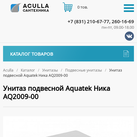
0 тов.
+7 (831) 210-67-77, 260-16-69
пн-пт, 09.00-18.00
КАТАЛОГ
КАТАЛОГ ТОВАРОВ
АКЦИИ
Аксессуары
ДОСТАВКА
Aculla
Каталог
Унитазы
Подвесные унитазы
Унитаз
подвесной Aquatek Ника AQ2009-00
ДЕРЖАТЕЛИ
Биде
ОПЛАТА
Унитаз подвесной Aquatek Ника
ДИСПЕНСЕРЫ
НАПОЛЬНЫЕ БИДЕ
Ванны
AQ2009-00
ДОЗАТОРЫ ДЛЯ МЫЛА
ПОДВЕСНЫЕ БИДЕ
АКРИЛОВЫЕ ВАННЫ
КОНТАКТЫ
Ванны комплектующие
ЕРШИКИ
КРЫШКИ ДЛЯ БИДЕ
МРАМОРНЫЕ ВАННЫ
БОКОВЫЕ ПАНЕЛИ
Водонагреватели
КРЮЧКИ
СИФОНЫ ДЛЯ БИДЕ
ОТДЕЛЬНОСТОЯЩИЕ ВАННЫ
НОЖКИ
ВОДОНАГРЕВАТЕЛИ КОМБИНИРОВАННОГО НАГРЕВА
Все для душа
МЫЛЬНИЦЫ
СТАЛЬНЫЕ ВАННЫ
ПОДГОЛОВНИКИ
ВОДОНАГРЕВАТЕЛИ КОСВЕННОГО НАГРЕВА
ПОЛОТЕНЦЕДЕРЖАТЕЛИ
ДУШЕВЫЕ ДВЕРИ
Встройка
СИДЯЧИЕ ВАННЫ