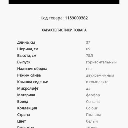
Код товара:
1159000382
ХАРАКТЕРИСТИКИ ТОВАРА
Длина, см
37
Ширина, см
65
Высота, см
78.5
Выпуск
горизонтальный
Наличие ободка
нет
Режим слива
двухрежимный
Крышка-сиденье
в комплекте
Микролифт
да
Материал
фарфор
Бренд
Cersanit
Коллекция
Colour
Страна
Польша
Цвет
белый
Гарантия
10 лет