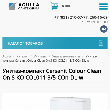
0 тов.
+7 (831) 210-67-77, 260-16-69
пн-пт, 09.00-18.00
КАТАЛОГ
КАТАЛОГ ТОВАРОВ
АКЦИИ
Аксессуары
ДОСТАВКА
Aculla
Каталог
Унитазы
Унитазы-компакты
Унитаз-
компакт Cersanit Colour Clean On S-KO-COL011-3/5-COn-DL-w
ДЕРЖАТЕЛИ
Биде
ОПЛАТА
Унитаз-компакт Cersanit Colour Clean
ДИСПЕНСЕРЫ
НАПОЛЬНЫЕ БИДЕ
Ванны
On S-KO-COL011-3/5-COn-DL-w
ДОЗАТОРЫ ДЛЯ МЫЛА
ПОДВЕСНЫЕ БИДЕ
АКРИЛОВЫЕ ВАННЫ
КОНТАКТЫ
Ванны комплектующие
ЕРШИКИ
КРЫШКИ ДЛЯ БИДЕ
МРАМОРНЫЕ ВАННЫ
БОКОВЫЕ ПАНЕЛИ
Водонагреватели
КРЮЧКИ
СИФОНЫ ДЛЯ БИДЕ
ОТДЕЛЬНОСТОЯЩИЕ ВАННЫ
НОЖКИ
ВОДОНАГРЕВАТЕЛИ КОМБИНИРОВАННОГО НАГРЕВА
Все для душа
МЫЛЬНИЦЫ
СТАЛЬНЫЕ ВАННЫ
ПОДГОЛОВНИКИ
ВОДОНАГРЕВАТЕЛИ КОСВЕННОГО НАГРЕВА
ПОЛОТЕНЦЕДЕРЖАТЕЛИ
ДУШЕВЫЕ ДВЕРИ
Встройка
СИДЯЧИЕ ВАННЫ