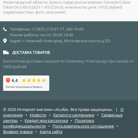
Нижегородской области. Купить товар унитаз-компакт Cersanit Colour
Clean On S-KO-COL011-3/5-COn-DL-w можно по цене 14732 рублей
(характеристики, фото, описание).
Телефоны: +7 (831) 210-67-77, 260-16-69
Режим работы: пн-пт, 09.00-18.00
Адрес: г.Нижний Новгород, Московское шоссе д.52г
ДОСТАВКА ТОВАРОВ
Бесплатная доставка заказов по Нижнему Новгороду при заказе от
5000 рублей
© 2026 Интернет-магазин «Aculla». Все права защищены. |
О
компании
•
Новости
•
Каталоги сантехники
•
Сервисные
центры
•
Кредит или рассрочка
•
Политика
конфиденциальности
•
Пользовательское соглашение
•
Возврат товара
•
Карта сайта