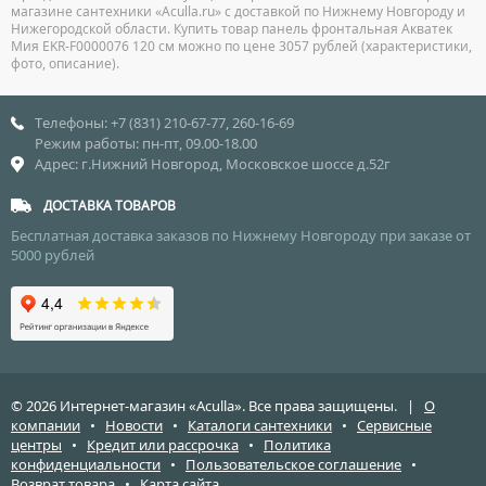
магазине сантехники «Aculla.ru» с доставкой по Нижнему Новгороду и
Нижегородской области. Купить товар панель фронтальная Акватек
Мия EKR-F0000076 120 см можно по цене 3057 рублей (характеристики,
фото, описание).
Телефоны: +7 (831) 210-67-77, 260-16-69
Режим работы: пн-пт, 09.00-18.00
Адрес: г.Нижний Новгород, Московское шоссе д.52г
ДОСТАВКА ТОВАРОВ
Бесплатная доставка заказов по Нижнему Новгороду при заказе от
5000 рублей
© 2026 Интернет-магазин «Aculla». Все права защищены. |
О
компании
•
Новости
•
Каталоги сантехники
•
Сервисные
центры
•
Кредит или рассрочка
•
Политика
конфиденциальности
•
Пользовательское соглашение
•
Возврат товара
•
Карта сайта