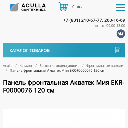
0 тов.
+7 (831) 210-67-77, 260-16-69
пн-пт, 09.00-18.00
КАТАЛОГ
КАТАЛОГ ТОВАРОВ
АКЦИИ
Аксессуары
ДОСТАВКА
Aculla
Каталог
Ванны комплектующие
Фронтальные панели
Панель фронтальная Акватек Мия EKR-F0000076 120 см
ДЕРЖАТЕЛИ
Биде
ОПЛАТА
Панель фронтальная Акватек Мия EKR-
ДИСПЕНСЕРЫ
НАПОЛЬНЫЕ БИДЕ
Ванны
F0000076 120 см
ДОЗАТОРЫ ДЛЯ МЫЛА
ПОДВЕСНЫЕ БИДЕ
АКРИЛОВЫЕ ВАННЫ
КОНТАКТЫ
Ванны комплектующие
ЕРШИКИ
КРЫШКИ ДЛЯ БИДЕ
МРАМОРНЫЕ ВАННЫ
БОКОВЫЕ ПАНЕЛИ
КРЮЧКИ
СИФОНЫ ДЛЯ БИДЕ
ОТДЕЛЬНОСТОЯЩИЕ ВАННЫ
НОЖКИ
МЫЛЬНИЦЫ
СТАЛЬНЫЕ ВАННЫ
ПОДГОЛОВНИКИ
ПОЛОТЕНЦЕДЕРЖАТЕЛИ
СИДЯЧИЕ ВАННЫ