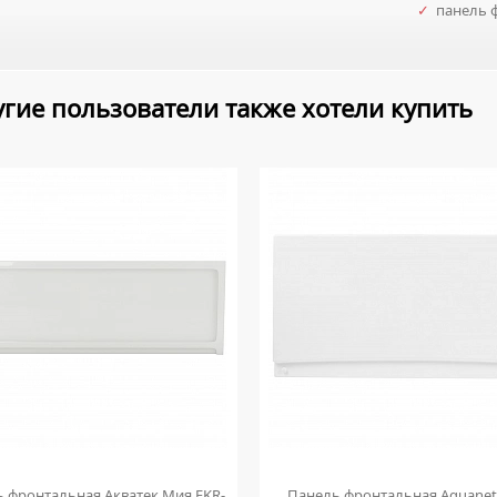
✓
панель 
гие пользователи также хотели купить
 фронтальная Акватек Мия EKR-
Панель фронтальная Aquanet