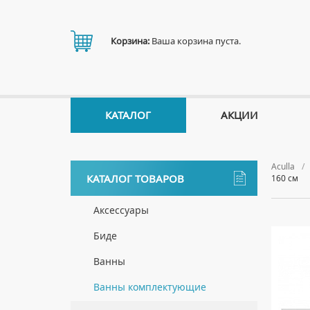
Корзина:
Ваша корзина пуста.
КАТАЛОГ
АКЦИИ
Aculla
КАТАЛОГ ТОВАРОВ
160 см
Аксессуары
ДЕРЖАТЕЛИ
Биде
ДИСПЕНСЕРЫ
НАПОЛЬНЫЕ БИДЕ
Ванны
ДОЗАТОРЫ ДЛЯ МЫЛА
ПОДВЕСНЫЕ БИДЕ
АКРИЛОВЫЕ ВАННЫ
Ванны комплектующие
ЕРШИКИ
КРЫШКИ ДЛЯ БИДЕ
МРАМОРНЫЕ ВАННЫ