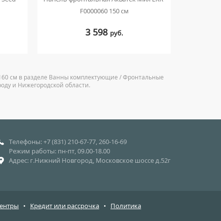
F0000060 150 см
3 598
руб.
 160 см в разделе Ванны комплектующие / Фронтальные
роду и Нижегородской области.
Телефоны: +7 (831) 210-67-77, 260-16-69
Режим работы: пн-пт, 09.00-18.00
Адрес: г.Нижний Новгород, Московское шоссе д.52г
центры
•
Кредит или рассрочка
•
Политика