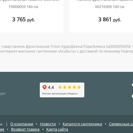
F0000059 160 см
00216309 100 см
3 765
3 861
руб.
руб.
 товар панель фронтальная Triton Аура/Джена/Тори/Алекса Щ0000050956
 интернет-магазине сантехники «Aculla.ru» с доставкой по Нижнему Новго
при
ены. |
О компании
•
Новости
•
Каталоги сантехники
•
Сервисные 
ие
•
Возврат товара
•
Карта сайта