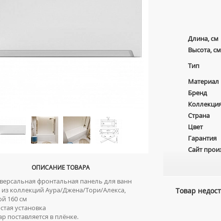
Длина, см
Высота, см
Тип
Материал
Бренд
Коллекци
Страна
Цвет
Гарантия
Сайт прои
ОПИСАНИЕ ТОВАРА
ерсальная фронтальная панель для ванн
n из коллекций Аура/Джена/Тори/Алекса,
Товар недост
й 160 см
тая установка
р поставляется в плёнке.