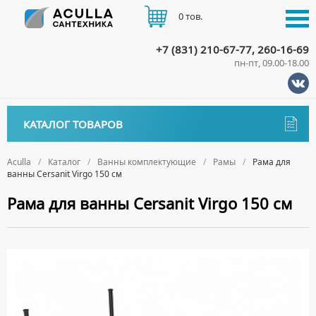
0 тов.
+7 (831) 210-67-77, 260-16-69
пн-пт, 09.00-18.00
КАТАЛОГ
КАТАЛОГ ТОВАРОВ
АКЦИИ
Аксессуары
ДОСТАВКА
Aculla
Каталог
Ванны комплектующие
Рамы
Рама для
ванны Cersanit Virgo 150 см
ДЕРЖАТЕЛИ
Биде
ОПЛАТА
Рама для ванны Cersanit Virgo 150 см
ДИСПЕНСЕРЫ
НАПОЛЬНЫЕ БИДЕ
Ванны
ДОЗАТОРЫ ДЛЯ МЫЛА
ПОДВЕСНЫЕ БИДЕ
АКРИЛОВЫЕ ВАННЫ
КОНТАКТЫ
Ванны комплектующие
ЕРШИКИ
КРЫШКИ ДЛЯ БИДЕ
МРАМОРНЫЕ ВАННЫ
БОКОВЫЕ ПАНЕЛИ
КРЮЧКИ
СИФОНЫ ДЛЯ БИДЕ
ОТДЕЛЬНОСТОЯЩИЕ ВАННЫ
НОЖКИ
МЫЛЬНИЦЫ
СТАЛЬНЫЕ ВАННЫ
ПОДГОЛОВНИКИ
ПОЛОТЕНЦЕДЕРЖАТЕЛИ
СИДЯЧИЕ ВАННЫ