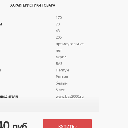
ХАРАКТЕРИСТИКИ ТОВАРА
170
м
70
43
205
прямоугольная
нет
акрил
BAS
я
Нептун
Россия
белый
5 лет
зводителя
www.bas2000.ru
40
руб.
КУПИТЬ ›