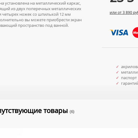
а установлена на металлический каркас,
ящий из двух поперечных металлических
или от 3 890 ру
и четырех ножек со шпилькой 12 мм
лнительно вы можете приобрести экран
вающий пространство под ванной.
✓
акрилова
✓
металлич
✓
паспорт 
✓
гаранти
путствующие товары
(6)