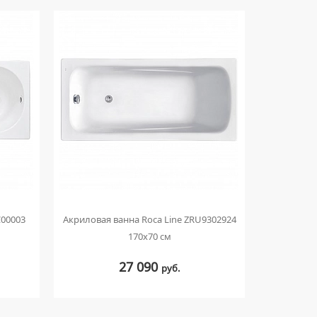
С00003
Акриловая ванна Roca Line ZRU9302924
Акриловая 
170x70 см
27 090
руб.