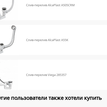
Слив-перелив AlcaPlast A505CRM
Слив-перелив AlcaPlast A55K
Слив-перелив Viega 285357
гие пользователи также хотели купить