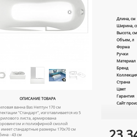
Длина, см
Ширина, с
Высота, см
Объем, л
Форма
Ручки
Материал
Бренд
Коллекци
Страна
Цвет
Гарантия
ОПИСАНИЕ ТОВАРА
Сайт прои
ловая ванна Bas Нептун 170 см
ектации "Стандарт", изготавливается из 5
рилового листа, армирована
лоровингом и полиэфирной смолой
23 3
имеет стандартные размеры 170х70 см
ина - 43 см