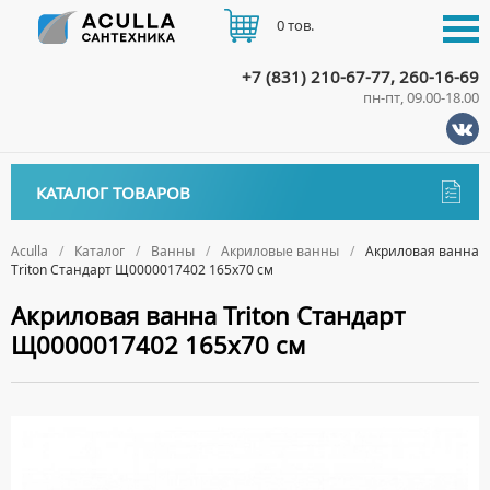
0 тов.
+7 (831) 210-67-77, 260-16-69
пн-пт, 09.00-18.00
КАТАЛОГ
КАТАЛОГ ТОВАРОВ
АКЦИИ
Аксессуары
ДОСТАВКА
Aculla
Каталог
Ванны
Акриловые ванны
Акриловая ванна
Triton Стандарт Щ0000017402 165х70 см
ДЕРЖАТЕЛИ
Биде
ОПЛАТА
Акриловая ванна Triton Стандарт
ДИСПЕНСЕРЫ
НАПОЛЬНЫЕ БИДЕ
Ванны
Щ0000017402 165х70 см
ДОЗАТОРЫ ДЛЯ МЫЛА
ПОДВЕСНЫЕ БИДЕ
КОНТАКТЫ
АКРИЛОВЫЕ ВАННЫ
ЕРШИКИ
КРЫШКИ ДЛЯ БИДЕ
МРАМОРНЫЕ ВАННЫ
КРЮЧКИ
СИФОНЫ ДЛЯ БИДЕ
ОТДЕЛЬНОСТОЯЩИЕ ВАННЫ
МЫЛЬНИЦЫ
СТАЛЬНЫЕ ВАННЫ
ПОЛОТЕНЦЕДЕРЖАТЕЛИ