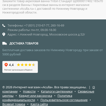
Закажите товар акриловая ванна Triton Стандарт Щ0000017402 165х70
см в разделе Ванны / Акриловые ванны в интернет-магазине
сантехники «Aculla.ru» с доставкой по Нижнему Новгороду и
Нижегородской области.
Телефоны: +7 (831) 210-67-77, 260-16-69
Режим работы: пн-пт, 09.00-18.00
Адрес: г.Нижний Новгород, Московское шоссе д.52г
ДОСТАВКА ТОВАРОВ
Бесплатная доставка заказов по Нижнему Новгороду при заказе от
5000 рублей
© 2026 Интернет-магазин «Aculla». Все права защищены. |
О
компании
•
Новости
•
Каталоги сантехники
•
Сервисные
центры
•
Кредит или рассрочка
•
Политика
конфиденциальности
•
Пользовательское соглашение
•
Возврат товара
•
Карта сайта