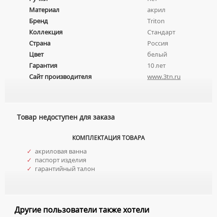
ПОДВЕСНЫЕ УМЫВАЛЬНИКИ
Материал
акрил
УНИТАЗЫ С БИДЕТКОЙ
ЦВЕТНЫЕ СМЕСИТЕЛИ
Бренд
Triton
УМЫВАЛЬНИКИ НАД СТИРАЛЬНЫМИ МАШИНАМИ
КРЫШКИ-СИДЕНЬЯ
УГЛОВЫЕ ВЕНТИЛЯ ДЛЯ СМЕСИТЕЛЕЙ
Коллекция
Стандарт
УМЫВАЛЬНИКИ С ПЬЕДЕСТАЛАМИ
КОМПЛЕКТУЮЩИЕ ДЛЯ УНИТАЗОВ
Страна
Россия
ПЬЕДЕСТАЛЫ ДЛЯ УМЫВАЛЬНИКОВ
Цвет
белый
Гарантия
10 лет
ПОЛУПЬЕДЕСТАЛЫ ДЛЯ УМЫВАЛЬНИКОВ
Сайт производителя
www.3tn.ru
Товар недоступен для заказа
КОМПЛЕКТАЦИЯ ТОВАРА
✓
акриловая ванна
✓
паспорт изделия
✓
гарантийный талон
Другие пользователи также хотели