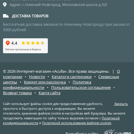
Адрес: г.Нижний Новгород, Московское шоссе д.52г
ДОСТАВКА ТОВАРОВ
Бесплатная доставка заказов по Нижнему Новгороду при заказе от
5000 рублей
© 2026 Интернет-магазин «Aculla». Все права защищены. |
О
компании
•
Новости
•
Каталоги сантехники
•
Сервисные
центры
•
Кредит или рассрочка
•
Политика
конфиденциальности
•
Пользовательское соглашение
•
Возврат товара
•
Карта сайта
Сайт использует файлы cookie для предоставления удобного,
Закрыть
простого и быстрого доступа к информации. Вы можете
отключить хранение файлов cookie в настройках веб-браузера. Вы можете
продолжить навигацию по сайту только выразив согласие с
Политикой
конфиденциальности
и
Политикой использования файлов cookies
Разработка сайта —