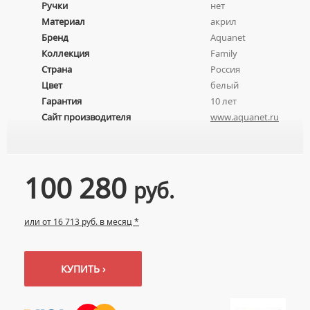
Ручки
нет
ПОДВЕСНЫЕ УМЫВАЛЬНИКИ
УНИТАЗЫ С БИДЕТКОЙ
ЦВЕТНЫЕ СМЕСИТЕЛИ
Материал
акрил
УМЫВАЛЬНИКИ НАД СТИРАЛЬНЫМИ МАШИНАМИ
КРЫШКИ-СИДЕНЬЯ
Бренд
Aquanet
УГЛОВЫЕ ВЕНТИЛЯ ДЛЯ СМЕСИТЕЛЕЙ
УМЫВАЛЬНИКИ С ПЬЕДЕСТАЛАМИ
Коллекция
Family
КОМПЛЕКТУЮЩИЕ ДЛЯ УНИТАЗОВ
Страна
Россия
ПЬЕДЕСТАЛЫ ДЛЯ УМЫВАЛЬНИКОВ
Цвет
белый
ПОЛУПЬЕДЕСТАЛЫ ДЛЯ УМЫВАЛЬНИКОВ
Гарантия
10 лет
Сайт производителя
www.aquanet.ru
100 280
руб.
или от 16 713 руб. в месяц *
КУПИТЬ ›