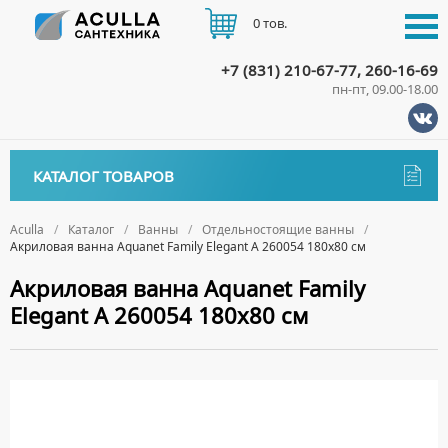
0 тов.
+7 (831) 210-67-77, 260-16-69
пн-пт, 09.00-18.00
КАТАЛОГ
КАТАЛОГ ТОВАРОВ
АКЦИИ
Аксессуары
ДОСТАВКА
Aculla
Каталог
Ванны
Отдельностоящие ванны
Акриловая ванна Aquanet Family Elegant A 260054 180х80 см
ДЕРЖАТЕЛИ
Биде
ОПЛАТА
Акриловая ванна Aquanet Family
ДИСПЕНСЕРЫ
НАПОЛЬНЫЕ БИДЕ
Ванны
Elegant A 260054 180х80 см
ДОЗАТОРЫ ДЛЯ МЫЛА
ПОДВЕСНЫЕ БИДЕ
КОНТАКТЫ
АКРИЛОВЫЕ ВАННЫ
ЕРШИКИ
КРЫШКИ ДЛЯ БИДЕ
МРАМОРНЫЕ ВАННЫ
КРЮЧКИ
СИФОНЫ ДЛЯ БИДЕ
ОТДЕЛЬНОСТОЯЩИЕ ВАННЫ
МЫЛЬНИЦЫ
СТАЛЬНЫЕ ВАННЫ
ПОЛОТЕНЦЕДЕРЖАТЕЛИ