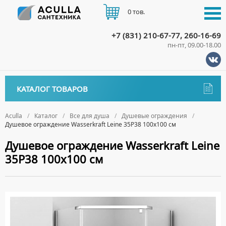
0 тов.
+7 (831) 210-67-77, 260-16-69
пн-пт, 09.00-18.00
КАТАЛОГ
КАТАЛОГ ТОВАРОВ
АКЦИИ
Аксессуары
ДОСТАВКА
Aculla
Каталог
Все для душа
Душевые ограждения
Душевое ограждение Wasserkraft Leine 35P38 100х100 см
ДЕРЖАТЕЛИ
Биде
ОПЛАТА
Душевое ограждение Wasserkraft Leine
ДИСПЕНСЕРЫ
НАПОЛЬНЫЕ БИДЕ
Ванны
35P38 100х100 см
ДОЗАТОРЫ ДЛЯ МЫЛА
ПОДВЕСНЫЕ БИДЕ
АКРИЛОВЫЕ ВАННЫ
КОНТАКТЫ
Ванны комплектующие
ЕРШИКИ
КРЫШКИ ДЛЯ БИДЕ
МРАМОРНЫЕ ВАННЫ
БОКОВЫЕ ПАНЕЛИ
Водонагреватели
КРЮЧКИ
СИФОНЫ ДЛЯ БИДЕ
ОТДЕЛЬНОСТОЯЩИЕ ВАННЫ
НОЖКИ
ВОДОНАГРЕВАТЕЛИ КОМБИНИРОВАННОГО НАГРЕВА
Все для душа
МЫЛЬНИЦЫ
СТАЛЬНЫЕ ВАННЫ
ПОДГОЛОВНИКИ
ВОДОНАГРЕВАТЕЛИ КОСВЕННОГО НАГРЕВА
ПОЛОТЕНЦЕДЕРЖАТЕЛИ
ДУШЕВЫЕ ДВЕРИ
СИДЯЧИЕ ВАННЫ