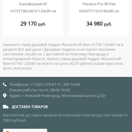
Калифорния М
Perseus Pro 90 Flat
1A737736CA010 120х90 см
XA037711010 90x90 см
29 170
34 980
руб.
руб.
Закажите товар душевой поддон Wasserkraft Main 41T06 120х80 см в
разделе Все для душа / Душевые поддоны в интернет-магазине
сантехники «Aculla.ru» с доставкой по Нижнему Новгороду и
Нижегородской области. Купить товар душевой поддон Wasserkraft
Main 41T06 120х80 см можно по цене 36270 рублей (характеристики,
фото, описание).
Телефоны: +7 (831) 210-67-77, 260-16-69
Режим работы: пн-пт, 09.00-18.00
Адрес: г.Нижний Новгород, Московское шоссе д.52г
ДОСТАВКА ТОВАРОВ
Бесплатная доставка заказов по Нижнему Новгороду при заказе от
5000 рублей