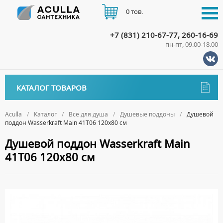
0 тов.
+7 (831) 210-67-77, 260-16-69
пн-пт, 09.00-18.00
КАТАЛОГ
КАТАЛОГ ТОВАРОВ
АКЦИИ
Аксессуары
ДОСТАВКА
Aculla
Каталог
Все для душа
Душевые поддоны
Душевой
поддон Wasserkraft Main 41T06 120х80 см
ДЕРЖАТЕЛИ
Биде
ОПЛАТА
Душевой поддон Wasserkraft Main
ДИСПЕНСЕРЫ
НАПОЛЬНЫЕ БИДЕ
Ванны
41T06 120х80 см
ДОЗАТОРЫ ДЛЯ МЫЛА
ПОДВЕСНЫЕ БИДЕ
АКРИЛОВЫЕ ВАННЫ
КОНТАКТЫ
Ванны комплектующие
ЕРШИКИ
КРЫШКИ ДЛЯ БИДЕ
МРАМОРНЫЕ ВАННЫ
БОКОВЫЕ ПАНЕЛИ
Водонагреватели
КРЮЧКИ
СИФОНЫ ДЛЯ БИДЕ
ОТДЕЛЬНОСТОЯЩИЕ ВАННЫ
НОЖКИ
ВОДОНАГРЕВАТЕЛИ КОМБИНИРОВАННОГО НАГРЕВА
Все для душа
МЫЛЬНИЦЫ
СТАЛЬНЫЕ ВАННЫ
ПОДГОЛОВНИКИ
ВОДОНАГРЕВАТЕЛИ КОСВЕННОГО НАГРЕВА
ПОЛОТЕНЦЕДЕРЖАТЕЛИ
ДУШЕВЫЕ ДВЕРИ
СИДЯЧИЕ ВАННЫ